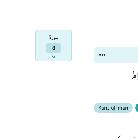
سورۃ
6
وْمُ
Kanz ul Iman