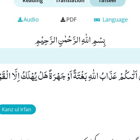
Reading
Translation
Tafseer
Audio
PDF
Language
بِسْمِ اللّٰهِ الرَّحْمٰنِ الرَّحِیْمِ
اَتٰىكُمْ عَذَابُ اللّٰهِ بَغْتَةً اَوْ جَهْرَةً هَلْ یُهْلَكُ اِلَّا الْقَ
Kanz ul Irfan