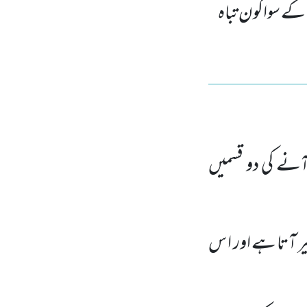
وں کے سواکون تباہ
آنے کی دو قسمیں
 آتا ہے اور ا س