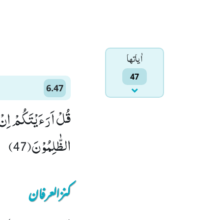
اٰياتها
47
6.47
قُلْ اَرَءَیْتَكُمْ اِنْ 
الظّٰلِمُوْنَ(47)
کنزالعرفان