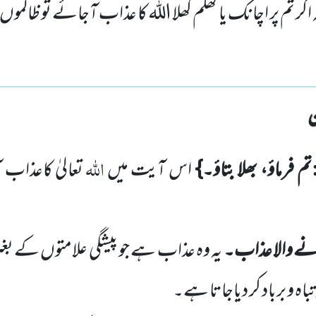
 کہ اگر تم پر اچانک یا کھلم کھلا اللہ کا عذاب آجائے تو ظالم
اللہ
تم فرماؤ، بھلا بتاؤ۔}
اس آیت میں
تعالیٰ کاعذاب 
ے والا عذاب۔
یہ وہ عذاب ہے جو پیشگی علامتوں کے بغیر
اہ و برباد کر دیاجاتا ہے۔