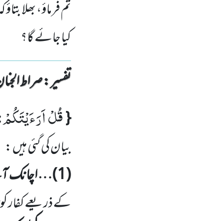
تم فرماؤ، بھلا بتاؤ
کیا جائے گا؟
تفسیر : ‎صراط الجنان
قُلْ اَرَءَیْتَكُمْ
:
{
بیان کی گئی ہیں :
(
1
)… اچانک آن
کے ذریعے کفار کو تب