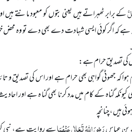
لَّ
کے برابر ٹھہراتے ہیں یعنی بتوں کو معبود مانتے ہیں ا
 ہے کہ اگر کوئی ایسی شہادت دے بھی دے تو وہ محض خو
۔
 س کی تصدیق حرام ہے:
ا کہ جھوٹی گواہی بھی حرام ہے اور اس کی تصدیق و تائ
 کیونکہ گناہ کے کام میں مدد کرنا بھی گنا ہ ہے اور احا
ئی ہیں ، چنانچہ
رَضِیَ اللہُ تَعَالٰی عَنْہُمَا
بن عباس
سے روایت ہے، نبی کر