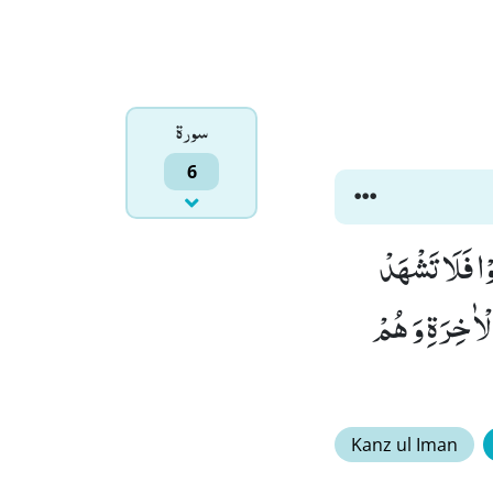
سورۃ
6
ا فَلَا تَشْهَدْ
الْاٰخِرَةِ وَ هُمْ
Kanz ul Iman