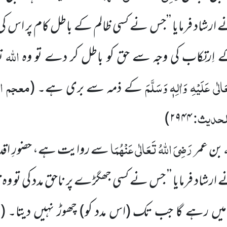
ارشاد فرمایا ’’جس نے کسی ظالم کے باطل کام پر اس کی م
اللہ
اِرتِکاب کی وجہ سے حق کو باطل کر دے تو وہ
تع
لٰی عَلَیْہِ وَاٰلِہٖ وَسَلَّمَ
معجم ا
کے ذمہ سے بری ہے۔
(
الحدیث:
)
۲۹۴۴
رَضِیَ اللہُ تَعَالٰی عَنْہُمَا
بن عمر
سے روایت ہے، حضورِ اق
ارشاد فرمایا ’’ جس نے کسی جھگڑے پر ناحق مدد کی تو 
م
یں رہے گا جب تک
(اس مدد کو)
چھوڑ نہیں دیتا۔
(