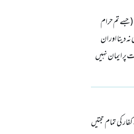
ے (جسے تم حرام
ہ دینا اور ان
رت پر ایمان نہیں
کفار کی تمام حجتیں