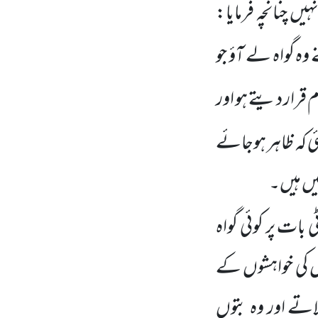
یں چنانچہ فرمایا:
ہ گواہ لے آؤ جو
 قرار دیتے ہو اور
ی کہ ظاہر ہوجائے
تیں ہیں۔
 بات پر کوئی گواہ
وں کی خواہشوں کے
لاتے اور وہ بتوں