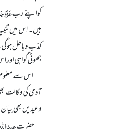
عَزَّوَجَ
کواپنے رب
ہیں۔ اس میں تنبیہ
کذب و باطل ہوگی
جھوٹی گواہی اور ا
اس سے معلوم ہو
آدمی کی وکالت بھی
وعیدیں بھی بیان ہو
عبداللہ
حضرت