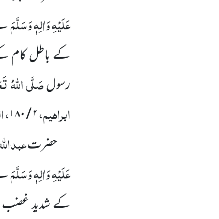
عَلَیْہِ وَاٰلِہٖ وَسَلَّمَ
نے 
کے باطل کام کے 
صَلَّی اللہُ تَعَا
رسول
ابراہیم،
، 
۱۸۰
/
۲
عبداللہ
حضرت
عَلَیْہِ وَاٰلِہٖ وَسَلَّمَ
نے 
کے شدید غضب م