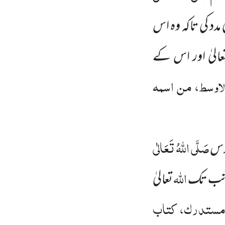
دد کی تاکہ وہ اس
الیٰ اور اس کے
لاوسط، من اسمہ
صَلَّی اللہُ تَعَالٰی
دس
اللہ
وہ تب تک
تعالیٰ
ستدرک، کتاب