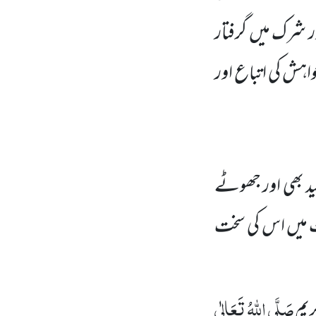
ور شرک میں گرفتار
اہش کی اتباع اور
ید بھی اور جھوٹے
دیث میں اس کی سخت
صَلَّی اللہُ تَعَالٰی
یم