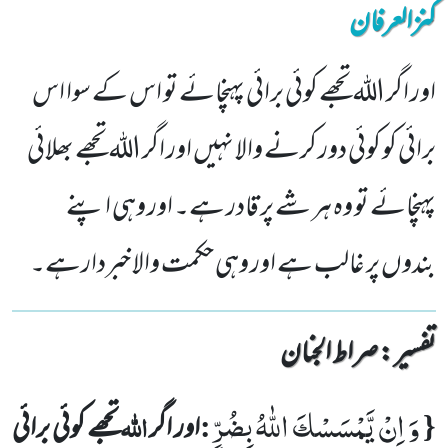
کنزالعرفان
اور اگر اللہ تجھے کوئی برائی پہنچائے تو اس کے سوا اس
برائی کو کوئی دور کرنے والا نہیں اور اگر اللہ تجھے بھلائی
پہنچائے تو وہ ہر شے پر قادر ہے۔ اور وہی اپنے
بندوں پر غالب ہے اور وہی حکمت والا خبردارہے۔
تفسیر : ‎صراط الجنان
وَ اِنْ یَّمْسَسْكَ اللّٰهُ بِضُرٍّ
{
:
اللہ
اور اگر
تجھے کوئی برائی