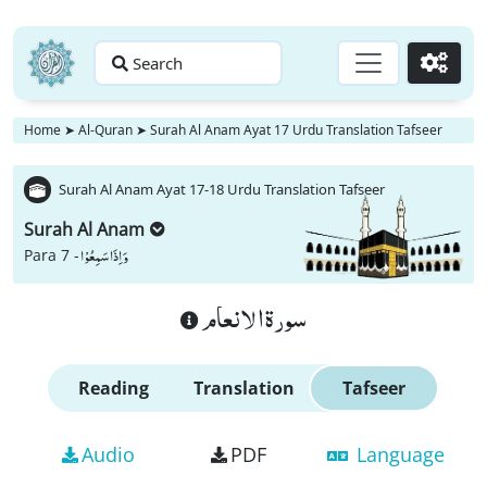
Search
Go
Home
➤
Al-Quran
➤
Surah Al Anam Ayat 17 Urdu Translation Tafseer
Surah Al Anam Ayat 17-18 Urdu Translation Tafseer
Surah Al Anam
وَ اِذَا سَمِعُوْا
Para 7 -
سورة الانعام
Reading
Translation
Tafseer
Audio
PDF
Language