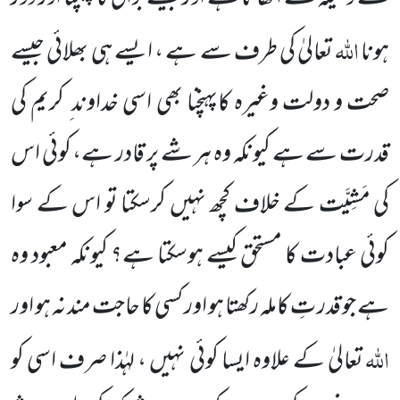
اللہ
ہونا
تعالیٰ کی طرف سے ہے ، ایسے ہی بھلائی جیسے
صحت و دولت وغیرہ کاپہنچنا بھی اسی خداوند ِ کریم کی
قدرت سے ہے کیونکہ وہ ہر شے پر قادر ہے، کوئی اس
کی مَشِیَّت کے خلاف کچھ نہیں کرسکتا تو اس کے سوا
کوئی عبادت کا مستحق کیسے ہوسکتا ہے؟ کیونکہ معبود وہ
ہے جو قدر تِ کاملہ رکھتا ہو اور کسی کا حاجت مند نہ ہو اور
اللہ
تعالیٰ کے علاوہ ایسا کوئی نہیں ، لہٰذا صرف اسی کو