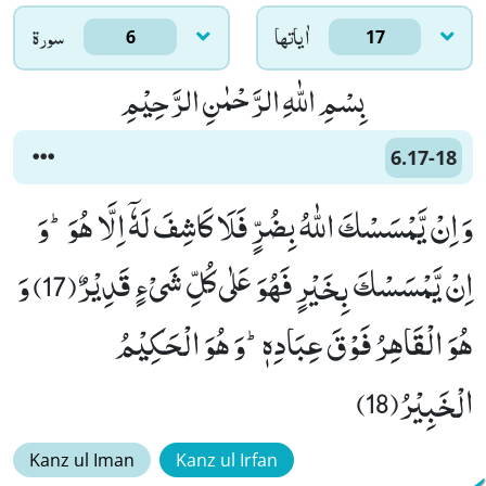
اٰياتها
سورۃ
6
17
بِسْمِ اللّٰهِ الرَّحْمٰنِ الرَّحِیْمِ
6.17-18
وَ اِنْ یَّمْسَسْكَ اللّٰهُ بِضُرٍّ فَلَا كَاشِفَ لَهٗۤ اِلَّا هُوَؕ-وَ
اِنْ یَّمْسَسْكَ بِخَیْرٍ فَهُوَ عَلٰى كُلِّ شَیْءٍ قَدِیْرٌ(17) وَ
هُوَ الْقَاهِرُ فَوْقَ عِبَادِهٖؕ-وَ هُوَ الْحَكِیْمُ
الْخَبِیْرُ(18)
Kanz ul Iman
Kanz ul Irfan