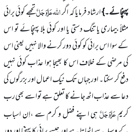
اللہ
عَزَّوَجَلَّ
پہنچائے۔}
ارشاد فرمایا کہ
اگر
تجھے کوئی برائی
مثلاً بیماری یا تنگ دستی یا اور کوئی بلا پہنچائے تو اس
کے سوا اس برائی کو کوئی دور کرنے والا نہیں یعنی اس
کی مرضی کے خلاف اس کا بھیجا ہوا عذاب کوئی نہیں
دفع کر سکتا۔ اور جہاں تک نیک اعمال اور بزرگوں کی
دعا سے عذاب اٹھ جانے کا تعلق ہے تو اسے بھی رب
عَزَّوَجَلَّ
کریم
ہی اپنے فضل و کرم سے ،اِن اسباب
کے وسیلہ سے اٹھاتا ہے اور جیسے برائی کا پہنچنا اور دور