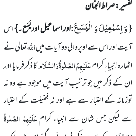
تفسیر : ‎صراط الجنان
وَ اِسْمٰعِیْلَ وَ الْیَسَعَ
:
{
اور اسماعیل اوریَسَع۔}
اس
اللہ
آیت اور اس سے اوپر والی دو آیات میں
تعالیٰ نے
عَلَیْہِمُ الصَّلٰوۃُ وَالسَّلَام
اٹھارہ انبیاءِ کرام
کا ذکر فرمایا اور
ان کے ذکر میں جو ترتیب آیت میں موجود ہے وہ نہ
توزمانہ کے اعتبار سے ہے اور نہ فضیلت کے اعتبار
عَلَیْہِمُ الصَّلٰوۃُ
سے لیکن جس شان سے انبیاء کرام