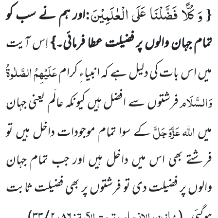
وَ كُلًّا فَضَّلْنَا عَلَى الْعٰلَمِیْنَ
:
{
اور ہم نے سب کو
تمام جہان والوں پر فضیلت عطا فرمائی۔}
اِس آیت
عَلَیْہِمُ الصَّلٰوۃُ
میں اس بات کی
دلیل ہے کہ انبیاءِ کرام
وَالسَّلَام
فرشتوں سے افضل ہیں کیونکہ عالَم یعنی جہان
اللہ
عَزَّوَجَلَّ
میں
کے سوا تمام موجودات
داخل ہیں تو
فرشتے بھی اس میں داخل ہیں اور جب تمام جہان
والوں پر فضیلت دی تو فرشتوں پر بھی فضیلت ثابت
خازن، الانعام، تحت الآیۃ:
،