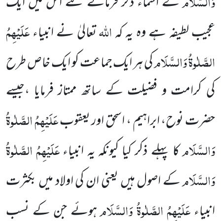
وَالسَّلَام
کے اسماء ذکر فرمائے گئے اس میں ایک
اللہ
عَلَیْہِمُ
عجیب لطیفہ ہے وہ یہ کہ
تعالیٰ نے انبیاء
الصَّلٰوۃُ وَالسَّلَام
کی ہر ایک جماعت کو ایک خاص طرح
کی کرامت و فضیلت
کے ساتھ ممتاز فرمایا ،جیسے
عَلَیْہِمُ الصَّلٰوۃُ
حضرت نوح، ابراہیم ، اسحق اور یعقوب
وَالسَّلَام
عَلَیْہِمُ الصَّلٰوۃُ
کا پہلے ذکر کیا کیونکہ یہ انبیاء
وَالسَّلَام
کے اصول ہیں یعنی ان کی اولاد میں بکثرت
عَلَیْہِمُ الصَّلٰوۃُ وَالسَّلَام
انبیاء
ہوئے جن کے نسب