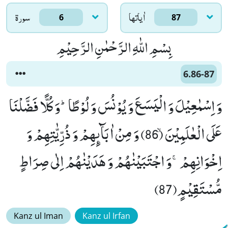
اٰياتها
سورۃ
6
87
بِسْمِ اللّٰهِ الرَّحْمٰنِ الرَّحِیْمِ
6.86-87
وَ اِسْمٰعِیْلَ وَ الْیَسَعَ وَ یُوْنُسَ وَ لُوْطًاؕ-وَ كُلًّا فَضَّلْنَا
عَلَى الْعٰلَمِیْنَۙ (86) وَ مِنْ اٰبَآىٕهِمْ وَ ذُرِّیّٰتِهِمْ وَ
اِخْوَانِهِمْۚ-وَ اجْتَبَیْنٰهُمْ وَ هَدَیْنٰهُمْ اِلٰى صِرَاطٍ
مُّسْتَقِیْمٍ(87)
Kanz ul Iman
Kanz ul Irfan