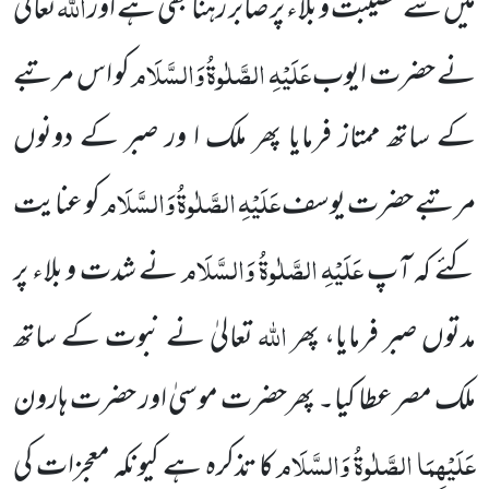
اللہ
میں سے مصیبت و بلاء پر صابر رہنا
بھی ہے اور
تعالیٰ
عَلَیْہِ الصَّلٰوۃُ وَالسَّلَام
نے حضرت ایوب
کو اس مرتبے
کے ساتھ ممتاز فرمایا پھر ملک ا ور صبر کے دونوں
عَلَیْہِ الصَّلٰوۃُ وَالسَّلَام
مرتبے حضرت یوسف
کو عنایت
عَلَیْہِ الصَّلٰوۃُ وَالسَّلَام
کئے کہ آپ
نے شدت و بلاء پر
اللہ
مدتوں صبر فرمایا، پھر
تعالیٰ نے نبوت کے ساتھ
ملک مصر عطا کیا۔ پھرحضرت موسیٰ اور حضرت ہارون
عَلَیْہِمَا الصَّلٰوۃُ وَالسَّلَام
کا تذکرہ ہے کیونکہ معجزات کی