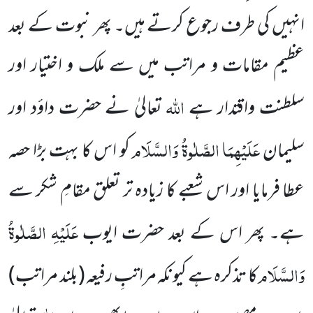
انہیں کی طرف رجوع
کرتے ہیں۔ پھر نبوت کے بعد
عظیم مقامات و مراتب میں سے ملک و اختیار اور
اللہ
سلطنت واقتدار ہے
تعالیٰ نے حضرت
داؤد اور
عَلَیْہِمَا الصَّلٰوۃُ وَالسَّلَام
سلیمان
کو اس کا بہت بڑا حصہ
عطا فرمایا اور اس شعبے کا زیادہ تر تعلق مقامِ شکر سے
عَلَیْہِ الصَّلٰوۃُ
ہے۔ پھر اس
کے بعد حضرت ایوب
وَالسَّلَام
کا تذکرہ ہے کیونکہ مراتبِ رفیعہ
(بلند مراتب)