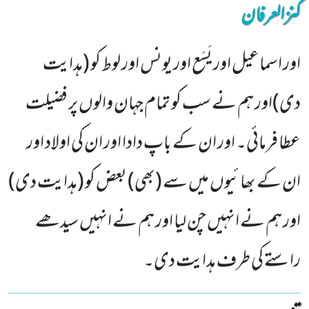
کنزالعرفان
اور اسماعیل اور یَسَع اور یونس اور لوط کو (ہدایت
دی)اور ہم نے سب کو تمام جہان والوں پر فضیلت
عطا فرمائی۔ اور ان کے باپ دادا اور ان کی اولاد اور
ان کے بھائیوں میں سے (بھی) بعض کو (ہدایت دی)
اور ہم نے انہیں چن لیا اور ہم نے انہیں سیدھے
راستے کی طرف ہدایت دی۔