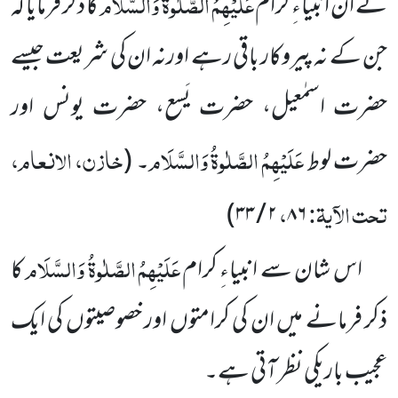
عَلَیْہِمُ الصَّلٰوۃُ وَالسَّلَام
نے ان انبیاءِ کرام
کا ذکر فرمایا کہ
جن کے نہ پیروکار باقی رہے اورنہ ان کی شریعت جیسے
حضرت اسمٰعیل، حضرت یَسع، حضرت یونس اور
عَلَیْہِمُ الصَّلٰوۃُ وَالسَّلَام
خازن، الانعام،
حضرت لوط
۔
(
تحت الآیۃ:
،
)
۳۳
/
۲
۸۶
عَلَیْہِمُ الصَّلٰوۃُ وَالسَّلَام
اس شان سے انبیاءِ کرام
کا
ذکر فرمانے میں ان کی کرامتوں اور خصوصیتوں کی ایک
عجیب باریکی نظر آتی ہے۔