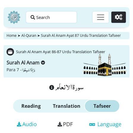
Search
Go
Home
➤
Al-Quran
➤
Surah Al Anam Ayat 87 Urdu Translation Tafseer
Surah Al Anam Ayat 86-87 Urdu Translation Tafseer
Surah Al Anam
وَ اِذَا سَمِعُوْا
Para 7 -
سورة الانعام
Reading
Translation
Tafseer
Audio
PDF
Language