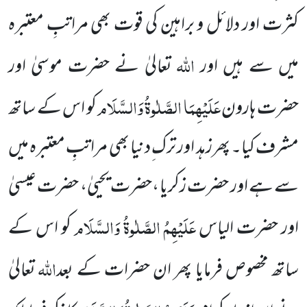
کثرت اور دلائل و براہین کی قوت بھی مراتبِ معتبرہ
اللہ
میں سے ہیں اور
تعالیٰ نے حضرت موسیٰ اور
عَلَیْہِمَا الصَّلٰوۃُ وَالسَّلَام
حضرت ہارون
کو اس کے ساتھ
مشرف کیا۔ پھرزہد اور ترک ِدنیا بھی مراتبِ معتبرہ میں
سے ہے اور حضرت زکریا ،حضرت یحییٰ، حضرت عیسیٰ
عَلَیْہِمُ الصَّلٰوۃُ وَالسَّلَام
اور حضرت الیاس
کو اس کے
اللہ
ساتھ مخصوص فرمایا پھر ان حضرات کے بعد
تعالیٰ