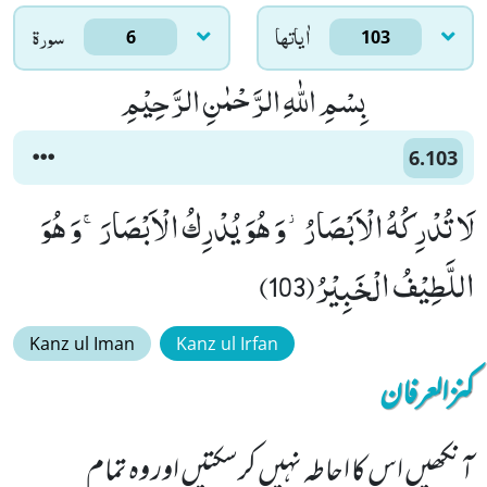
اٰياتها
سورۃ
6
103
بِسْمِ اللّٰهِ الرَّحْمٰنِ الرَّحِیْمِ
6.103
لَا تُدْرِكُهُ الْاَبْصَارُ٘-وَ هُوَ یُدْرِكُ الْاَبْصَارَۚ-وَ هُوَ
اللَّطِیْفُ الْخَبِیْرُ(103)
Kanz ul Iman
Kanz ul Irfan
کنزالعرفان
آنکھیں اس کا احاطہ نہیں کرسکتیں اور وہ تمام