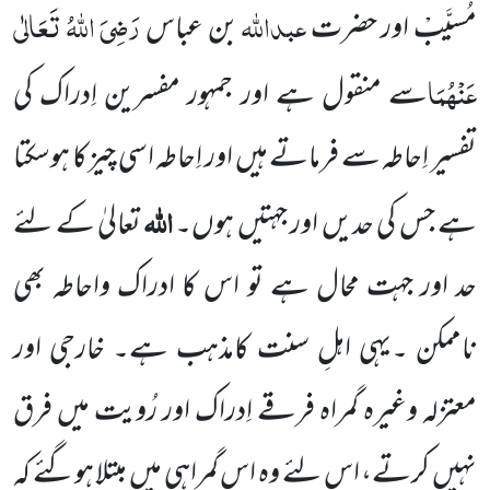
عبداللہ
رَضِیَ اللہُ تَعَالٰی
مُسیَّبْ اور حضرت
بن عباس
عَنْہُمَا
سے منقول ہے اور جمہور مفسرین اِدراک کی
تفسیر اِحاطہ سے فرماتے ہیں اور اِحاطہ اسی چیز کا ہوسکتا
اللہ
ہے جس کی حدیں اور جہتیں ہوں۔
تعالیٰ کے لئے
حد اور جہت محال ہے تو اس کا ادراک واحاطہ بھی
ناممکن ۔یہی اہلِ سنت کامذہب ہے۔ خارجی اور
معتزلہ وغیرہ گمراہ فرقے اِدراک اور رُویت میں فرق
نہیں کرتے، اس لئے وہ اس گمراہی میں مبتلا ہوگئے کہ