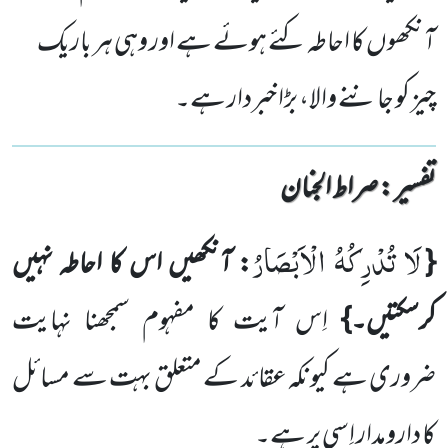
آنکھوں کا احاطہ کئے ہوئے ہے اور وہی ہر باریک
چیز کو جاننے والا، بڑا خبردار ہے۔
تفسیر : ‎صراط الجنان
لَا تُدْرِكُهُ الْاَبْصَارُ
{
: آنکھیں اس کا احاطہ نہیں
کرسکتیں۔}
اِس آیت کا مفہوم سمجھنا نہایت
ضروری ہے کیونکہ عقائد کے متعلق بہت سے مسائل
کا دارومدار اِسی پر ہے۔