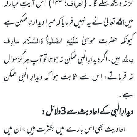
اعراف:
گز نہ دیکھ سکے گا ۔ (
۱۴۳)
اس آیتِ مبارکہ
اللہ
میں
تعالیٰ نے یہ نہیں فرمایا کہ میرا دیدار ناممکن ہے
عَلَیْہِ الصَّلٰوۃُ وَالسَّلَام
عارِف
کیونکہ حضرت موسیٰ
باللہ
ہیں ، اگر دیدارِ الٰہی ممکن نہ ہوتا تو آپ ہر گز سوال
نہ فرماتے، اس سے ثابت ہوا کہ دیدارِ الٰہی ممکن
ہے۔
دیدارِ الٰہی کے احادیث سے 3دلائل:
احادیث بھی اس بارے میں بکثرت ہیں ، ان میں