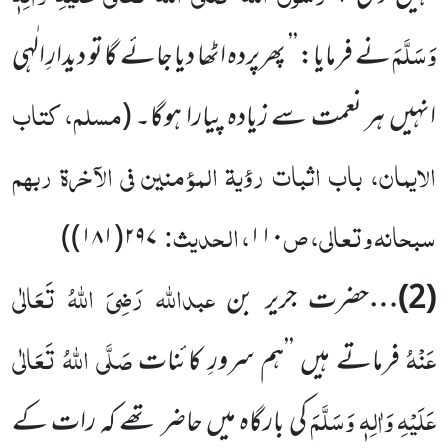
وَسَلَّمَ
نے فرمایا: ’’ پھرپردہ اٹھا دیا جائے گا تو دیدارِ الٰہی
مسلم، کتاب
انہیں ہر نعمت سے زیادہ پیارا ہوگا۔ (
الایمان، باب اثبات رؤیۃ المؤمنین فی الآخرۃ ربہم
سبحانہ وتعالی، ص
، الحدیث:
۲۹۷(۱۸۱))
۱۱۰
عبداللہ
رَضِیَ اللہُ تَعَالٰی
(2)
…
حضرت جریر بن
عَنْہُ
صَلَّی اللہُ تَعَالٰی
فرماتے ہیں ’’ہم سرورِ کائنات
عَلَیْہِ وَاٰلِہٖ وَسَلَّمَ
کی بارگاہ میں حاضر تھے کہ رات کے