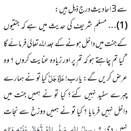
سے 3 احادیث درج ذیل ہیں :
(1)
…
مسلم شریف کی حدیث میں ہے کہ جنتیوں
اللہ
کے جنت میں داخل ہونے کے بعد
تعالیٰ فرمائے گا
’’کیا تم چاہتے ہو کہ تم پر اور زیادہ عنایت کروں ؟ وہ
عَزَّوَجَلَّ
عرض کریں گے: یارب!
کیا تو نے ہمارے
چہرے سفید نہیں کئے؟ کیا تو نے ہمیں جنت میں
داخل نہیں فرمایا ؟ کیا تو نے ہمیں دوزخ سے نجات
رسولُ اللہ
صَلَّی اللہُ تَعَالٰی عَلَیْہِ وَاٰلِہٖ
نہیں دی ؟