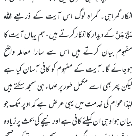
اللہ
انکار گمراہی۔ گمراہ لوگ اِس آیت کے ذریعے
عَزَّوَجَلَّ
کے دیدار کا انکار کرتے ہیں ، ہم یہاں آیت کا
مفہوم بیان کرتے ہیں اس سے سارا معاملہ واضح
ہوجائے گا۔آیت کے مفہوم کو کافی آسان کیا ہے
لیکن پھر بھی اسے مکمل طور پر علماء ہی سمجھ سکتے ہیں
لہٰذا عوام کی خدمت میں یہی عرض ہے کہ اوپر تک جو
بیان ہوا وہی ان کیلئے کافی ہے اور نیچے کی بحث پر زیادہ