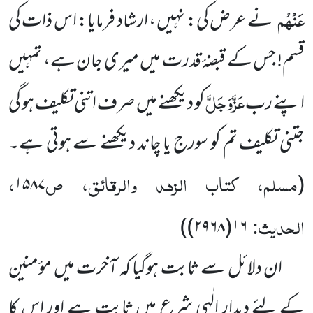
عَنْہُم
نے عرض کی: نہیں ، ارشاد فرمایا: اس ذات کی
قسم! جس کے قبضۂ قدرت میں میری جان ہے، تمہیں
عَزَّوَجَلَّ
اپنے رب
کو دیکھنے میں صرف اتنی تکلیف ہو گی
جتنی تکلیف تم کو سورج یا چاند دیکھنے سے ہوتی ہے۔
مسلم، کتاب الزہد والرقائق، ص
،
۱۵۸۷
(
الحدیث:
۱۶(۲۹۶۸))
ان دلائل سے ثابت ہوگیا کہ آخرت میں مؤمنین
کے لئے دیدارِ الٰہی شرع میں ثابت ہے اور اس کا