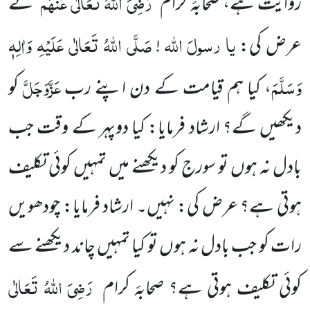
رَضِیَ اللہُ تَعَالٰی عَنْہُم
روایت ہے، صحابۂ کرام
نے
یا
رسولَ
اللہ
صَلَّی اللہُ تَعَالٰی عَلَیْہِ وَاٰلِہٖ
عرض کی:
!
وَسَلَّمَ
عَزَّوَجَلَّ
، کیا ہم قیامت کے دن اپنے رب
کو
دیکھیں گے؟ ارشاد فرمایا: کیا دوپہر کے وقت جب
بادل نہ ہوں تو سورج کو دیکھنے میں تمہیں کوئی تکلیف
ہوتی ہے؟ عرض کی: نہیں۔ ارشاد فرمایا: چودھویں
رات کو جب بادل نہ ہوں تو کیا تمہیں چاند دیکھنے سے
رَضِیَ اللہُ تَعَالٰی
کوئی تکلیف ہوتی ہے؟ صحابۂ کرام