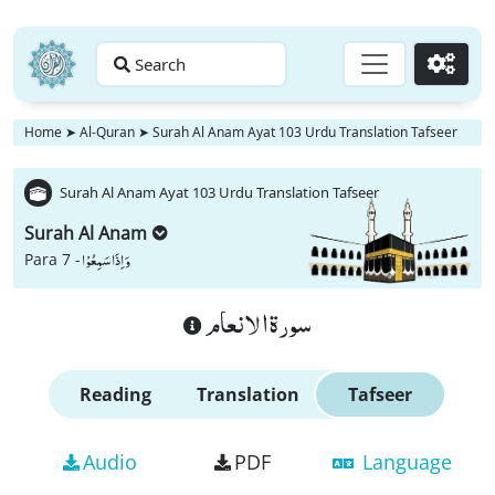
Search
Go
Home
➤
Al-Quran
➤
Surah Al Anam Ayat 103 Urdu Translation Tafseer
Surah Al Anam Ayat 103 Urdu Translation Tafseer
Surah Al Anam
وَ اِذَا سَمِعُوْا
Para 7 -
سورة الانعام
Reading
Translation
Tafseer
Audio
PDF
Language