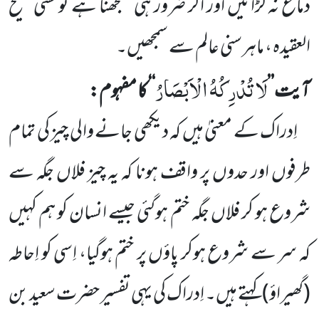
دماغ نہ لڑائیں اور اگر ضرور ہی سمجھنا ہے تو کسی صحیح
العقیدہ ، ماہرسنی عالم سے سمجھیں۔
لَا تُدْرِكُهُ الْاَبْصَارُ
آیت’’
‘‘ کا مفہوم:
اِدراک کے معنیٰ ہیں کہ دیکھی جانے والی چیز کی تمام
طرفوں اور حدوں پر واقف ہونا کہ یہ چیز فلاں جگہ سے
شروع ہو کر فلاں جگہ ختم ہوگئی جیسے انسان کو ہم کہیں
کہ سر سے شروع ہوکر پاؤں پر ختم ہوگیا، اِسی کو اِحاطہ
(گھیراؤ) کہتے ہیں۔ اِدراک کی یہی تفسیر حضرت سعید بن