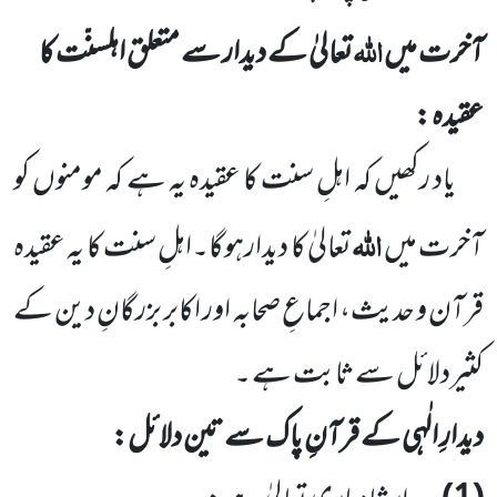
اللہ
آخرت میں
تعالیٰ کے دیدار سے متعلق اہلسنّت کا
عقیدہ :
یاد رکھیں کہ اہلِ سنت کا عقیدہ یہ ہے کہ مومنوں کو
اللہ
آخرت میں
تعالیٰ کا دیدارہوگا۔اہلِ سنت کا یہ عقیدہ
قرآن و حدیث، اجماعِ صحابہ اور اکابر بزرگانِ دین کے
کثیردلائل سے ثابت ہے ۔
دیدارِ الٰہی کے قرآنِ پاک سے تین دلائل: