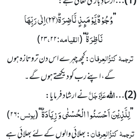
(1)
…
ارشادِ باری تعالیٰ ہے:
وُجُوْهٌ یَّوْمَىٕذٍ نَّاضِرَةٌۙ(
۲۲)
اِلٰى رَبِّهَا
’’
نَاظِرَةٌ
القیامہ:
،
۲۳
۲۲)
(
‘‘
ترجمۂ
کنزُالعِرفان
:کچھ چہرے اس دن تروتازہ ہوں
گے، اپنے رب کو دیکھتے ہوں گے۔
اللہ
عَزَّوَجَلَّ
(2)
…
نے ارشاد فرمایا:
لِلَّذِیْنَ اَحْسَنُوا الْحُسْنٰى وَ زِیَادَةٌ
یونس :
۲۶)
(
‘‘
’’
ترجمۂ
کنزُالعِرفان
: بھلائی والوں کے لئے بھلائی ہے