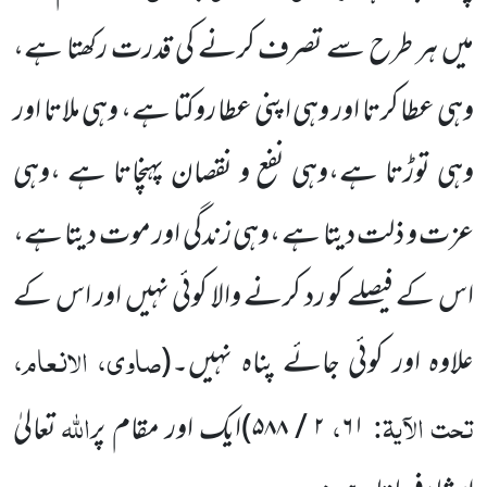
میں ہر طرح سے تصرف کرنے کی قدرت رکھتا ہے،
وہی عطا کرتا اور وہی اپنی عطا روکتا ہے، وہی ملاتا اور
وہی توڑتا ہے،وہی نفع و نقصان پہنچاتا ہے ،وہی
عزت و ذلت دیتا ہے ،وہی زندگی اور موت دیتا ہے،
اس کے فیصلے کو رد کرنے والا کوئی نہیں اور اس کے
صاوی، الانعام،
علاوہ اور کوئی جائے پناہ نہیں۔
(
تحت الآیۃ:
،
اللہ
۶۱
۲ / ۵۸۸)
ایک اور مقام پر
تعالیٰ