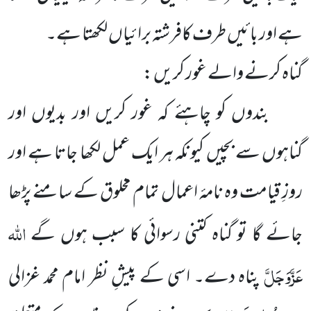
ہے اور بائیں طرف کافرشتہ برائیاں لکھتا ہے۔
گناہ کرنے والے غور کریں :
بندوں کو چاہئے کہ غور کریں اور بدیوں اور
گناہوں سے بچیں کیونکہ ہر ایک عمل لکھا جاتا ہے اور
روزِ قیامت وہ نامۂ اعمال تمام مخلوق کے سامنے پڑھا
اللہ
جائے گا تو گناہ کتنی رسوائی کا سبب ہوں گے
عَزَّوَجَلَّ
پناہ دے۔ اسی کے پیشِ نظر امام محمد غزالی