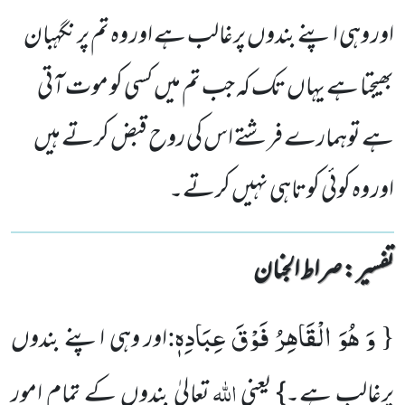
اور وہی اپنے بندوں پرغالب ہے اور وہ تم پر نگہبان
بھیجتا ہے یہاں تک کہ جب تم میں کسی کو موت آتی
ہے توہمارے فرشتے اس کی روح قبض کرتے ہیں
اور وہ کوئی کوتاہی نہیں کرتے۔
تفسیر : ‎صراط الجنان
وَ هُوَ الْقَاهِرُ فَوْقَ عِبَادِهٖ
:
{
اور وہی اپنے بندوں
اللہ
پرغالب ہے۔}
یعنی
تعالیٰ بندوں کے تمام امور