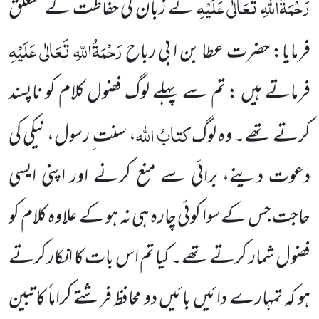
رَحْمَۃُاللہِ تَعَالٰی عَلَیْہِ
نے زبان کی حفاظت کے متعلق
رَحْمَۃُاللہِ تَعَالٰی عَلَیْہِ
فرمایا: حضرت عطا بن ا بی رباح
فرماتے ہیں : تم سے پہلے لوگ فضول کلام کو ناپسند
کتابُ اللہ
کرتے تھے۔ وہ لوگ
، سنت ِ رسول، نیکی کی
دعوت دینے، برائی سے منع کرنے اور اپنی ایسی
حاجت جس کے سوا کوئی چارہ ہی نہ ہو کے علاوہ کلام کو
فضول شمار کرتے تھے۔ کیا تم اس بات کا انکار کرتے
ہو کہ تمہارے دائیں بائیں دو محافظ فرشتے کراماً کاتبین