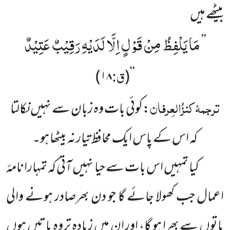
بیٹھے ہیں
مَا یَلْفِظُ مِنْ قَوْلٍ اِلَّا لَدَیْهِ رَقِیْبٌ عَتِیْدٌ
’’
ق:
۱۸)
(
‘‘
ترجمۂ
کنزُالعِرفان
:کوئی بات وہ زبان سے نہیں نکالتا
کہ اس کے پاس ایک محافظ تیار نہ بیٹھا ہو۔
کیا تمہیں اس بات سے حیا نہیں آتی کہ تمہارا نامۂ
اعمال جب کھولا جائے گا جو دن بھرصادر ہونے والی
باتوں سے بھرا ہو گا، اور ان میں زیادہ تر وہ باتیں ہوں