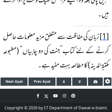
نہیں پاتی بلکہ وہ اپنے فرائض ٹھیک وقت پر ادا کرتے
ہیں۔
[1]
زبان کی حفاظت سے متعلق مزید معلومات حاصل
کرنے کے لئے کتاب’’جنت کی دو چابیاں‘‘ (مطبوعہ
مکتبۃ المدینہ) کا مطالعہ بہت مفید ہے۔
Next
Ayat
Prev
Ayat
Copyright © 2026 by I.T Department of Dawat-e-Islami.