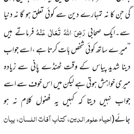
گی جن کا نہ تمہارے دین سے کوئی تعلق ہو گا نہ دنیا
رَضِیَ اللہُ تَعَالٰی عَنْہُ
سے۔ایک صحابی
فرماتے ہیں
’’میرے ساتھ کوئی شخص بات کرتا ہے ،اسے جواب
دینا شدید پیاس کے وقت ٹھنڈے پانی سے زیادہ
میری خواہش ہوتی ہے لیکن میں اس خوف سے اسے
جواب نہیں دیتا کہ کہیں یہ فضول کلام نہ ہو
احیاء علوم الدین، کتاب آفات اللسان، بیان
جائے
(