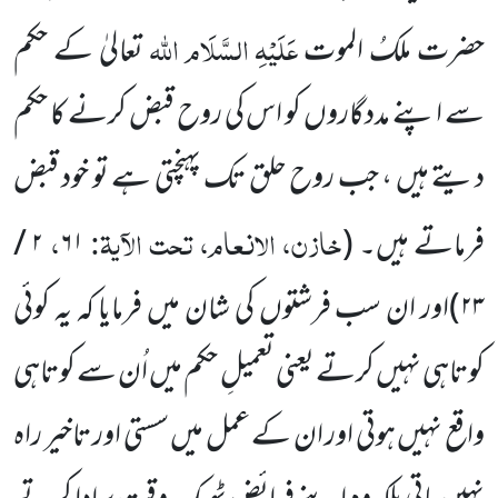
عَلَیْہِ السَّلَام
اللہ
حضرت ملکُ الموت
تعالیٰ کے حکم
سے اپنے مددگاروں کو اس کی روح قبض کرنے کا حکم
دیتے ہیں ، جب روح حلق تک پہنچتی ہے تو خود قبض
خازن، الانعام، تحت الآیۃ:
،
فرماتے ہیں۔
(
۶۱
۲ /
۲۳
)
اور ان سب فرشتوں کی شان میں فرمایا کہ یہ کوئی
کوتاہی نہیں کرتے یعنی تعمیلِ حکم میں اُن سے کوتاہی
واقع نہیں ہوتی اور ان کے عمل میں سستی اور تاخیر راہ