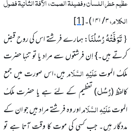
عظیم خطر اللسان وفضیلۃ الصمت، الآفۃ الثانیۃ فضول
الکلام،
۳ / ۱۴۱)
۔
[1]
تَوَفَّتْهُ رُسُلُنَا
{
: ہمارے فرشتے اس کی روح قبض
کرتے ہیں۔} اِن فرشتوں سے مراد یا تو تنہا حضرت
عَلَیْہِ السَّلَام
ملکُ الموت
ہیں،اس صورت میں جمع
رُسُل
کالفظ (
) تعظیم کے لئے ہے یا حضرت ملکُ
عَلَیْہِ السَّلَام
الموت
اور وہ فرشتے مراد ہیں جو ان کے
مددگار ہیں۔ جب کسی کی موت کا وقت آتا ہے تو