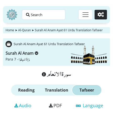
Search
Go
Home
➤
Al-Quran
➤
Surah Al Anam Ayat 61 Urdu Translation Tafseer
Surah Al Anam Ayat 61 Urdu Translation Tafseer
Surah Al Anam
وَ اِذَا سَمِعُوْا
Para 7 -
سورة الانعام
Reading
Translation
Tafseer
Audio
PDF
Language