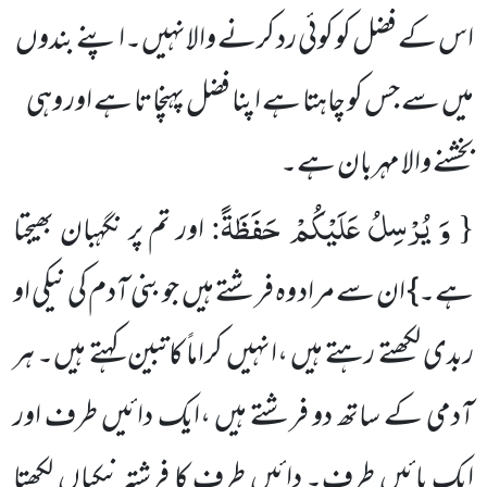
اس کے فضل کو کوئی رد کرنے والانہیں۔اپنے بندوں
میں سے جس کو چاہتا ہے اپنا فضل پہنچاتا ہے اور وہی
بخشنے والا مہربان ہے۔
وَ یُرْسِلُ عَلَیْكُمْ حَفَظَةً
:
{
اور تم پر نگہبان بھیجتا
ہے۔} ان سے مراد وہ فرشتے ہیں جو بنی آدم کی نیکی او
ربدی لکھتے رہتے ہیں ،انہیں کراماً کاتبین کہتے ہیں۔ ہر
آدمی کے ساتھ دو فرشتے ہیں ،ایک دائیں طرف اور
ایک بائیں طرف۔ دائیں طرف کا فرشتہ نیکیاں لکھتا