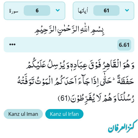
اٰياتها
سورۃ
6
61
بِسْمِ اللّٰهِ الرَّحْمٰنِ الرَّحِیْمِ
6.61
وَ هُوَ الْقَاهِرُ فَوْقَ عِبَادِهٖ وَ یُرْسِلُ عَلَیْكُمْ
حَفَظَةًؕ-حَتّٰۤى اِذَا جَآءَ اَحَدَكُمُ الْمَوْتُ تَوَفَّتْهُ
رُسُلُنَا وَ هُمْ لَا یُفَرِّطُوْنَ(61)
Kanz ul Iman
Kanz ul Irfan
کنزالعرفان