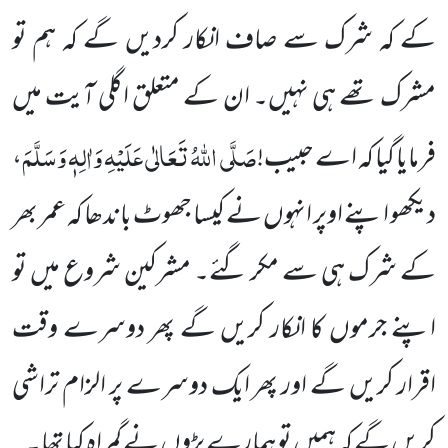
کے کہ شرک سے صاف انکار کردیں گے کہ ہم تو
مشرک تھے ہی نہیں۔ ان کے متعلق اگلی آیت میں
صَلَّی اللہُ تَعَالٰی عَلَیْہِ وَاٰلِہٖ وَسَلَّمَ
فرمایا گیا کہ اے حبیب!
،
دیکھو اپنے اوپر انہوں نے کیسا جھوٹ باندھا کہ عمر بھر
کے شرک ہی سے مکر گئے۔ مشرکین شروع میں تو
اپنے جرموں کا انکار کریں گے پھر دوسرے وقت
اقرار کریں گے اور پھر ایک دوسرے پر الزام تراشی
کریں گے کہ ہمیں تو ہمارے بڑوں نے گمراہ کیا تھا۔