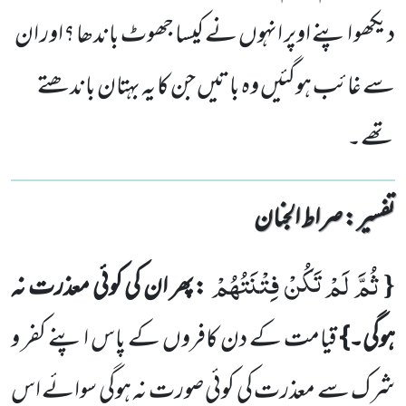
دیکھو اپنے اوپر انہوں نے کیسا جھوٹ باندھا ؟اور ان
سے غائب ہوگئیں وہ باتیں جن کا یہ بہتان باندھتے
تھے۔
تفسیر : ‎صراط الجنان
ثُمَّ لَمْ تَكُنْ فِتْنَتُهُمْ
{
:پھر ان کی کوئی معذرت نہ
ہوگی۔}
قیامت کے دن کافروں کے پاس اپنے کفر و
شرک سے معذرت
کی کوئی صورت نہ ہوگی سوائے اس