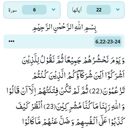
اٰياتها
سورۃ
6
22
بِسْمِ اللّٰهِ الرَّحْمٰنِ الرَّحِیْمِ
6.22-23-24
وَ یَوْمَ نَحْشُرُهُمْ جَمِیْعًا ثُمَّ نَقُوْلُ لِلَّذِیْنَ
اَشْرَكُوْۤا اَیْنَ شُرَكَآؤُكُمُ الَّذِیْنَ كُنْتُمْ
تَزْعُمُوْنَ(22) ثُمَّ لَمْ تَكُنْ فِتْنَتُهُمْ اِلَّاۤ اَنْ قَالُوْا
وَ اللّٰهِ رَبِّنَا مَا كُنَّا مُشْرِكِیْنَ(23) اُنْظُرْ كَیْفَ
كَذَبُوْا عَلٰۤى اَنْفُسِهِمْ وَ ضَلَّ عَنْهُمْ مَّا كَانُوْا