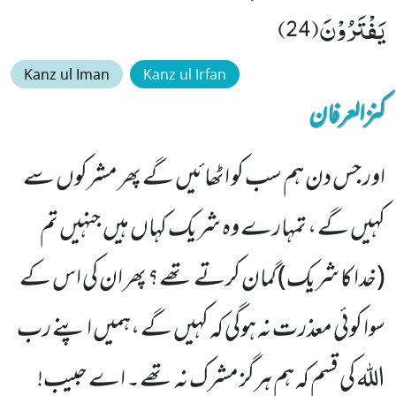
یَفْتَرُوْنَ(24)
Kanz ul Iman
Kanz ul Irfan
کنزالعرفان
اور جس دن ہم سب کو اٹھائیں گے پھر مشرکوں سے
کہیں گے ، تمہارے وہ شریک کہاں ہیں جنہیں تم
(خدا کا شریک) گمان کرتے تھے؟ پھر ان کی اس کے
سوا کوئی معذرت نہ ہوگی کہ کہیں گے ،ہمیں اپنے رب
اللہ کی قسم کہ ہم ہرگز مشرک نہ تھے۔ اے حبیب!