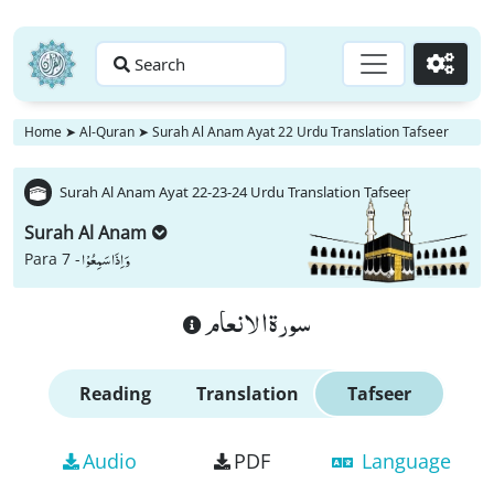
Search
Go
Home
➤
Al-Quran
➤
Surah Al Anam Ayat 22 Urdu Translation Tafseer
Surah Al Anam Ayat 22-23-24 Urdu Translation Tafseer
Surah Al Anam
وَ اِذَا سَمِعُوْا
Para 7 -
سورة الانعام
Reading
Translation
Tafseer
Audio
PDF
Language