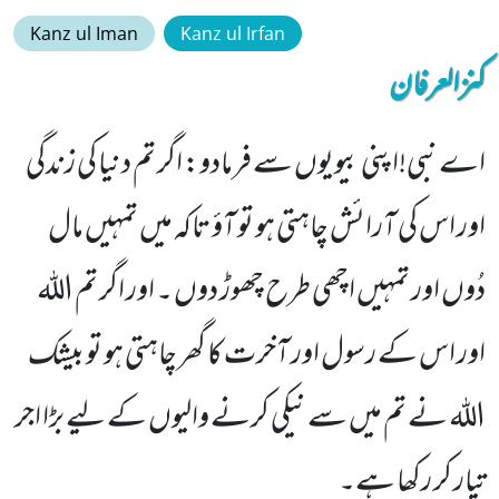
Kanz ul Iman
Kanz ul Irfan
کنزالعرفان
اے نبی!اپنی بیویوں سے فرمادو: اگر تم دنیا کی زندگی
اور اس کی آرائش چاہتی ہو تو آؤ تاکہ میں تمہیں مال
دُوں اور تمہیں اچھی طرح چھوڑ دوں ۔ اور اگر تم الله
اور اس کے رسول اور آخرت کا گھر چاہتی ہو تو بیشک
الله نے تم میں سے نیکی کرنے والیوں کے لیے بڑا اجر
تیار کر رکھا ہے۔