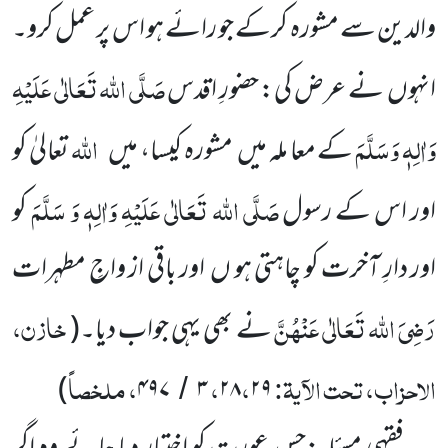
والدین سے مشورہ کرکے جو رائے ہو اس پر عمل کرو۔
صَلَّی اللہ تَعَالٰی عَلَیْہِ
انہوں نے عرض کی: حضورِ اقدس
وَاٰلِہٖ وَسَلَّمَ
اللہ
کے معا ملہ میں مشورہ کیسا، میں
تعالیٰ کو
صَلَّی اللہ تَعَالٰی عَلَیْہِ وَاٰلِہٖ وَ سَلَّمَ
اور اس کے رسول
کو
اور دارِ آخرت کو چاہتی ہو ں اور باقی از واجِ مطہرات
رَضِیَ اللہ تَعَالٰی عَنْہُنَّ
خازن،
نے بھی یہی جواب دیا۔(
الاحزاب، تحت الآیۃ:
،
،
، ملخصاً
)
۴۹۷
۳
۲۸
۲۹
/