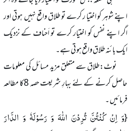
فقہی مسئلہ:جس عورت کو اختیار دیا جائے وہ اگر
اپنے شوہر کو اختیا ر کرے تو طلاق واقع نہیں ہوتی اور
اگر اپنے نفس کو اختیار کرے تو اَحناف کے نزدیک
ایک بائنہ طلاق واقع ہو تی ہے۔
نوٹ:طلاق سے متعلق مزید مسائل کی معلومات
حاصل کرنے کے لئے بہارِ شریعت حصہ 8کا مطالعہ
فرمائیں ۔
وَ اِنْ كُنْتُنَّ تُرِدْنَ اللّٰهَ وَ رَسُوْلَهٗ وَ الدَّارَ
{