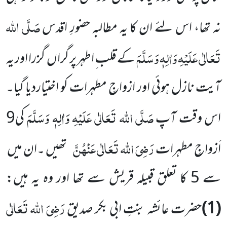
صَلَّی اللہ
نہ تھا، اس لئے ان کا یہ مطالبہ حضورِ اقدس
تَعَالٰی عَلَیْہِ وَاٰلِہٖ وَسَلَّمَ
کے قلب ِ اطہر پر گراں گزرا اور یہ
آیت نازل ہوئی اور ازواجِ مطہرات کو اختیاردیا گیا۔
صَلَّی اللہ تَعَالٰی عَلَیْہِ وَاٰلِہٖ وَسَلَّمَ
اس وقت آپ
کی9
رَضِیَ اللہ تَعَالٰی عَنْہُنَّ
اَزواجِ مطہرات
تھیں ۔ان میں
سے 5 کا تعلق قبیلہ قریش سے تھا اور وہ یہ ہیں:
رَضِیَ اللہ تَعَالٰی
(1)
حضرت عائشہ بنتِ ابی بکر صدیق