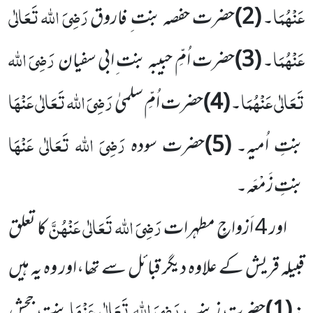
عَنْہُمَا
رَضِیَ اللہ تَعَالٰی
۔
(2)
حضرت حفصہ بنت ِ فاروق
عَنْہُمَا
رَضِیَ اللہ
۔
(3)
حضرت اُمِّ حبیبہ بنت ِابی سفیان
تَعَالٰی عَنْہُمَا
رَضِیَ اللہ تَعَالٰی عَنْہَا
۔
(4)
حضرت اُمِّ سلمیٰ
رَضِیَ اللہ تَعَالٰی عَنْہَا
بنتِ اُمیہ۔
(5)
حضرت سودہ
بنتِ زَمْعَہ۔
رَضِیَ اللہ تَعَالٰی عَنْہُنَّ
اور 4 اَزواجِ مطہرات
کا تعلق
قبیلہ قریش کے علاوہ دیگر قبائل سے تھا،اور وہ یہ ہیں
رَضِیَ اللہ تَعَالٰی عَنْہَا
:
(1)
حضرت زینب
بنت ِجحش