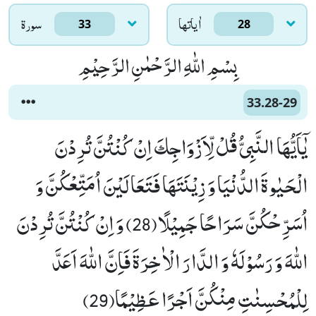
اٰياتها
سورۃ
33
28
بِسْمِ اللّٰهِ الرَّحْمٰنِ الرَّحِیْمِ
33.28-29
یٰۤاَیُّهَا النَّبِیُّ قُلْ لِّاَزْوَاجِكَ اِنْ كُنْتُنَّ تُرِدْنَ
الْحَیٰوةَ الدُّنْیَا وَ زِیْنَتَهَا فَتَعَالَیْنَ اُمَتِّعْكُنَّ وَ
اُسَرِّحْكُنَّ سَرَاحًا جَمِیْلًا(28) وَ اِنْ كُنْتُنَّ تُرِدْنَ
اللّٰهَ وَ رَسُوْلَهٗ وَ الدَّارَ الْاٰخِرَةَ فَاِنَّ اللّٰهَ اَعَدَّ
لِلْمُحْسِنٰتِ مِنْكُنَّ اَجْرًا عَظِیْمًا(29)