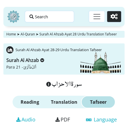
Search
Go
Home
➤
Al-Quran
➤
Surah Al Ahzab Ayat 28 Urdu Translation Tafseer
Surah Al Ahzab Ayat 28-29 Urdu Translation Tafseer
Surah Al Ahzab
اُتْلُ مَاۤ اُوْحِیَ
Para 21 -
سورة الاحزاب
Reading
Translation
Tafseer
Audio
PDF
Language