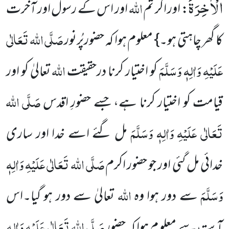
الْاٰخِرَةَ
اللہ
: اور اگر تم
اور اس کے رسول اور آخرت
صَلَّی اللہ تَعَالٰی
کا گھر چاہتی ہو۔} معلوم ہوا کہ حضورپُرنور
عَلَیْہِ وَاٰلِہٖ وَسَلَّمَ
اللہ
کو اختیار کرنا درحقیقت
تعالیٰ کو اور
صَلَّی اللہ
قیامت کو اختیار کرنا ہے، جسے حضورِ اقدس
تَعَالٰی عَلَیْہِ وَاٰلِہٖ وَسَلَّمَ
مل گئے اسے خدا اور ساری
صَلَّی اللہ تَعَالٰی عَلَیْہِ وَاٰلِہٖ
خدائی مل گئی اور جو حضور اکرم
وَسَلَّمَ
اللہ
سے دور ہوا وہ
تعالیٰ سے دور ہو گیا۔اس
صَلَّی اللہ تَعَالٰی عَلَیْہِ وَاٰلِہٖ
آیت سے معلو م ہوا کہ حضور