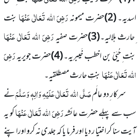
رَضِیَ اللہ تَعَالٰی عَنْہَا
اسدیہ۔
(2)
حضرت میمونہ
بنت
رَضِیَ اللہ تَعَالٰی عَنْہَا
ِحارث ہلالیہ۔
(3)
حضرت صفیہ
رَضِیَ
بنت ِ حُیَیْ بن اخطب خَیبریہ۔
(4)
حضرت جویریہ
اللہ تَعَالٰی عَنْہَا
بنتِ حارث مصطلقیہ۔
صَلَّی اللہ تَعَالٰی عَلَیْہِ وَاٰلِہٖ وَسَلَّمَ
سرکار ِدو عالَم
نے
رَضِیَ اللہ تَعَالٰی عَنْہَا
سب سے پہلے حضرت عائشہ
کو یہ
آیت سنا کر اختیا ر دیا اور فرما یا کہ جلدی نہ کرو اوراپنے