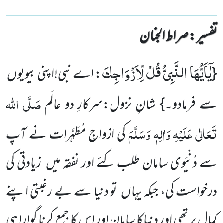
تفسیر : ‎صراط الجنان
یٰۤاَیُّهَا النَّبِیُّ قُلْ لِّاَزْوَاجِكَ
{
: اے نبی!اپنی بیویوں
صَلَّی اللہ
سے فرمادو۔} شانِ نزول:سرکارِ دو عالَم
تَعَالٰی عَلَیْہِ وَاٰلِہٖ وَسَلَّمَ
کی ازواجِ مُطَہَّرات نے آپ
سے دُنْیَوی سامان طلب کئے اور نفقہ میں زیادتی کی
درخواست کی، جبکہ یہاں تو دنیا سے بے رغبتی اپنے
کمال پر تھی اور دنیاکا سامان اور اس کا جمع کرنا گوارا ہی