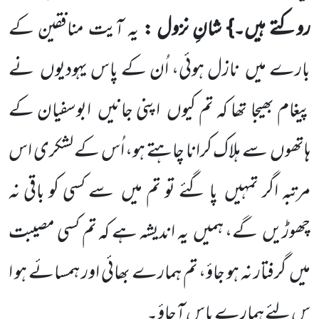
روکتے ہیں۔}
شانِ نزول :
یہ آیت منافقین کے
بارے میں نازل ہوئی، اُن کے پاس یہودیوں نے
پیغام بھیجا تھا کہ تم کیوں اپنی جانیں ابوسفیان کے
ہاتھوں سے ہلاک کرانا چاہتے ہو، اُس کے لشکری اس
مرتبہ اگر تمہیں پا گئے تو تم میں سے کسی کو باقی نہ
چھوڑیں گے، ہمیں یہ اندیشہ ہے کہ تم کسی مصیبت
میں گرفتار نہ ہو جاؤ، تم ہمارے بھائی اور ہمسائے ہو ا
س لئے ہمارے پاس آجاؤ۔