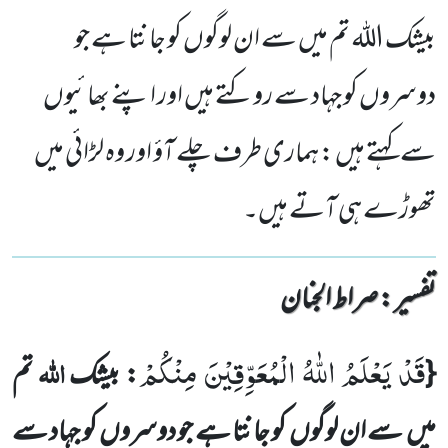
بیشک الله تم میں سے ان لوگوں کو جانتا ہے جو
دوسروں کو جہاد سے روکتے ہیں اور اپنے بھائیوں
سے کہتے ہیں : ہماری طرف چلے آؤ اور وہ لڑائی میں
تھوڑے ہی آتے ہیں۔
تفسیر : ‎صراط الجنان
قَدْ یَعْلَمُ اللّٰهُ الْمُعَوِّقِیْنَ مِنْكُمْ
اللہ
{
: بیشک
تم
میں سے ان لوگوں کو جانتا ہے جو دوسروں کو جہاد سے