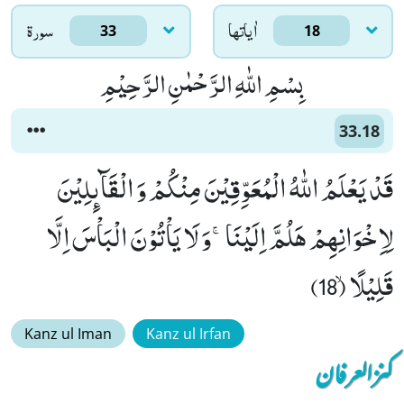
اٰياتها
سورۃ
33
18
بِسْمِ اللّٰهِ الرَّحْمٰنِ الرَّحِیْمِ
33.18
قَدْ یَعْلَمُ اللّٰهُ الْمُعَوِّقِیْنَ مِنْكُمْ وَ الْقَآىٕلِیْنَ
لِاِخْوَانِهِمْ هَلُمَّ اِلَیْنَاۚ-وَ لَا یَاْتُوْنَ الْبَاْسَ اِلَّا
قَلِیْلًاۙ (18)
Kanz ul Iman
Kanz ul Irfan
کنزالعرفان