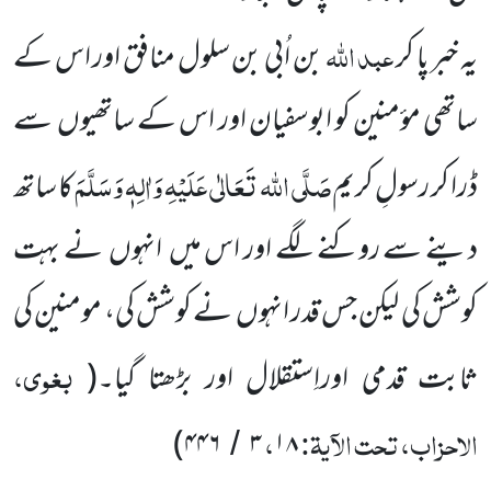
عبد اللہ
یہ خبر پا کر
بن اُبی بن سلول منافق اور اس کے
ساتھی مؤمنین کو ابوسفیان اور اس کے ساتھیوں سے
صَلَّی اللہ تَعَالٰی عَلَیْہِ وَاٰلِہٖ وَسَلَّمَ
ڈرا کر رسولِ کریم
کا ساتھ
دینے سے روکنے لگے اور اس میں انہوں نے بہت
کوشش کی لیکن جس قدر انہوں نے کوشش کی، مومنین کی
بغوی،
ثابت قدمی اوراِستقلال اور بڑھتا گیا۔(
الاحزاب، تحت الآیۃ:
،
)
۴۴۶
۳
۱۸
/