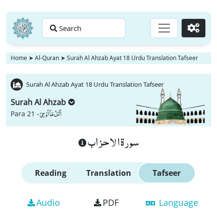
Search
Go
Home
➤
Al-Quran
➤
Surah Al Ahzab Ayat 18 Urdu Translation Tafseer
Surah Al Ahzab Ayat 18 Urdu Translation Tafseer
Surah Al Ahzab
اُتْلُ مَاۤ اُوْحِیَ
Para 21 -
سورة الاحزاب
Reading
Translation
Tafseer
Audio
PDF
Language