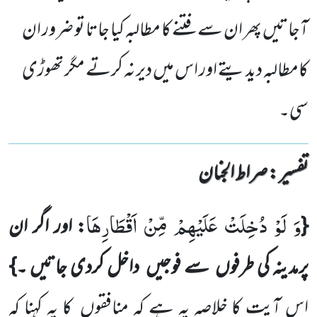
آجاتیں پھر ان سے فتنے کا مطالبہ کیا جاتا تو ضرور ان
کامطالبہ دیدیتے اور اس میں دیر نہ کرتے مگر تھوڑی
سی۔
تفسیر : ‎صراط الجنان
وَ لَوْ دُخِلَتْ عَلَیْهِمْ مِّنْ اَقْطَارِهَا
{
: اور اگر ان
پرمدینہ کی طرفوں
سے فوجیں
داخل کردی جاتیں ۔}
اس آیت کا خلاصہ یہ ہے کہ منافقوں
کا یہ کہنا کہ