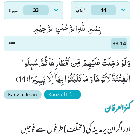
اٰياتها
سورۃ
33
14
بِسْمِ اللّٰهِ الرَّحْمٰنِ الرَّحِیْمِ
33.14
وَ لَوْ دُخِلَتْ عَلَیْهِمْ مِّنْ اَقْطَارِهَا ثُمَّ سُىٕلُوا
الْفِتْنَةَ لَاٰتَوْهَا وَ مَا تَلَبَّثُوْا بِهَاۤ اِلَّا یَسِیْرًا(14)
Kanz ul Iman
Kanz ul Irfan
کنزالعرفان
اور اگر ان پرمدینہ کی (مختلف) طرفوں سے فوجیں