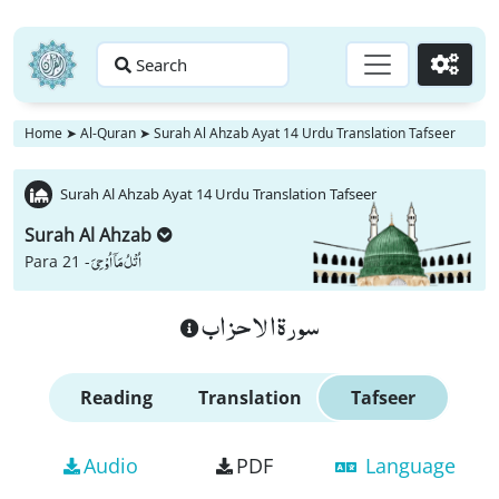
Search
Go
Home
➤
Al-Quran
➤
Surah Al Ahzab Ayat 14 Urdu Translation Tafseer
Surah Al Ahzab Ayat 14 Urdu Translation Tafseer
Surah Al Ahzab
اُتْلُ مَاۤ اُوْحِیَ
Para 21 -
سورة الاحزاب
Reading
Translation
Tafseer
Audio
PDF
Language