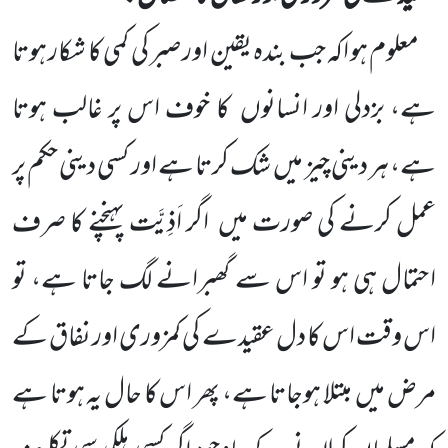
معلوم ہو اکہ جب بندہ یقین اور صبر کی کمی کا شکار ہوتا
ہے، بزدلی اور انسانوں
کا خوف اس پر غالب ہوتا
ہے، ہر دینی چیز میں
شک کرتا ہے اور کسی دینی حکم پر
عمل کرنے کی صورت میں
اگر اَذِیَّت پہنچنے کا صرف
احتمال ہی ہو تو اس سے گھبرانے لگ جاتا ہے، تو
اس وقت اس کا دل عقیدے کی کمزوری اور نفاق کے
مرض میں
مبتلا ہوجاتا ہے، پھر اس کا حال یہ ہوتا ہے