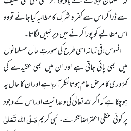
کہ مسلمان کہلانے کے باوجود اگر کسی ہلکی سی تکلیف
سے ڈرا کر اس سے کفر و شرک کا مطالبہ کیا جائے تو وہ
اس مطالبے کو پورا کرنے میں
دیر نہیں
لگاتا۔
افسوس! فی زمانہ اسی طرح کی صورتِ حال مسلمانوں
میں
بھی پائی جاتی ہے اور ان میں
بھی عقیدے کی
کمزوری
کا مرض عام ہوتا نظر آ رہاہے اور ان کا حال یہ
اللہ
ہو چکا ہے کہ اگر
تعالیٰ کی وحدانیت اور اس کے وجود
صَلَّی اللہ تَعَالٰی
پر کوئی عقلی اعتراضات
کرے، نبی کریم