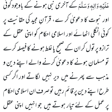
عَلَیْہِ وَاٰلِہٖ وَسَلَّمَ
کے آخری نبی ہونے کے باوجود کوئی
اور نبوت کا دعویٰ کر ے، قرآنِ مجید کی حقانیت پر
کوئی انگلی اٹھائے اور اسلامی احکام کو اپنی عقل کے
ترازو پر تول کر ان کے صحیح یا غلط ہونے کا فیصلہ کرے
تو مسلمان ہونے کا دعویٰ کرنے والے اپنے دین و
مذہب سے پھرنے میں
دیر نہیں
لگاتے اور اگر کسی
طرح اپنے دین پر قائم رہیں
تو
صرف ان اسلامی احکام
پر عمل کے لئے تیار ہوتے ہیں
جو انہیں
اپنی عقل