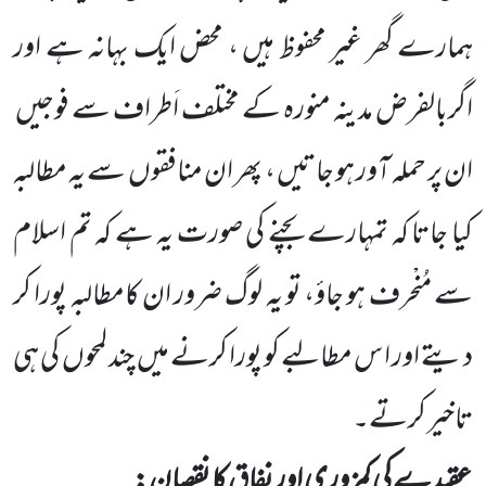
ہمارے گھر غیر محفوظ ہیں ، محض ایک بہانہ ہے اور
اگربالفرض مدینہ منورہ کے مختلف اَطراف سے فوجیں
ان پر حملہ آور ہو جاتیں ، پھر ان منافقوں
سے یہ مطالبہ
کیا جاتا کہ تمہارے بچنے کی صورت یہ ہے کہ تم اسلام
سے مُنْحرف ہو جاؤ، تو یہ لوگ ضرور ان کامطالبہ پورا کر
دیتے اور ا س مطالبے کو پورا کرنے میں
چند لمحوں
کی ہی
تاخیر کرتے۔
عقیدے کی کمزوری اور نفاق کا نقصان: