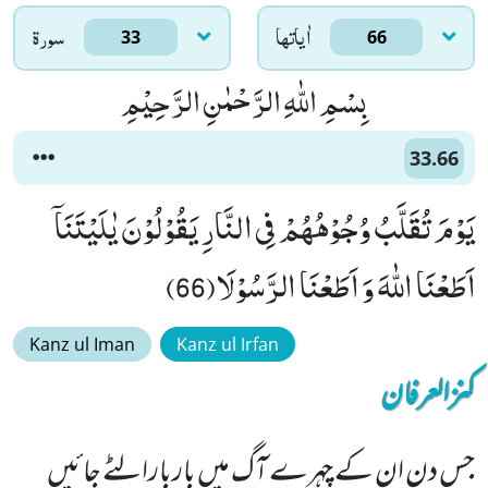
اٰياتها
سورۃ
33
66
بِسْمِ اللّٰهِ الرَّحْمٰنِ الرَّحِیْمِ
33.66
یَوْمَ تُقَلَّبُ وُجُوْهُهُمْ فِی النَّارِ یَقُوْلُوْنَ یٰلَیْتَنَاۤ
اَطَعْنَا اللّٰهَ وَ اَطَعْنَا الرَّسُوْلَا(66)
Kanz ul Iman
Kanz ul Irfan
کنزالعرفان
جس دن ان کے چہرے آگ میں باربارالٹے جائیں