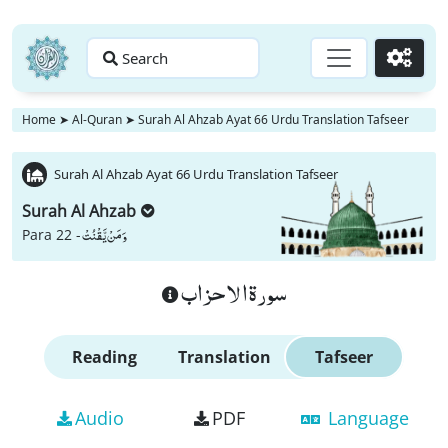
Search
Go
Home
➤
Al-Quran
➤
Surah Al Ahzab Ayat 66 Urdu Translation Tafseer
Surah Al Ahzab Ayat 66 Urdu Translation Tafseer
Surah Al Ahzab
وَ مَنْ یَّقْنُتْ
Para 22 -
سورة الاحزاب
Reading
Translation
Tafseer
Audio
PDF
Language