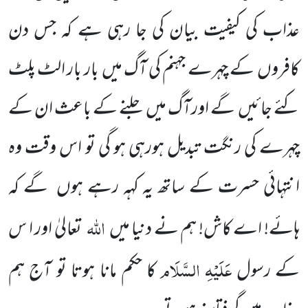
عذاب کی کیفیت بیان کی جا رہی ہے کہ جس دن
کافروں کے چہرے جہنم کی آگ میں بار بار الٹ پلٹ
کئے جائیں گے اورآگ میں جلنے کے باعث ان کے
چہرے کی رنگت تبدیل ہورہی ہو گی تو اس وقت وہ
انتہائی حسرت کے ساتھ یہ کہہ رہے ہوں گے کہ
اللہ
ہائے! اے کاش! ہم نے دنیا میں
تعالیٰ اور ا س
عَلَیْہِ السَّلَام
کے رسول
کا حکم مانا ہوتا تو آج ہم