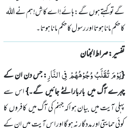
گے توکہتے ہوں گے: ہائے!اے کاش! ہم نے اللہ
کا حکم مانا ہوتا اور رسول کا حکم مانا ہوتا۔
تفسیر : ‎صراط الجنان
یَوْمَ تُقَلَّبُ وُجُوْهُهُمْ فِی النَّارِ
{
: جس دن ان کے
چہرے آگ میں باربارالٹے جائیں گے۔}
اس سے
پہلی آیت میں بیان ہو اکہ جہنم کی آگ میں کافروں کا
کوئی حمایتی اور مددگار نہ ہو گا اور ا س آیت میں ان کے