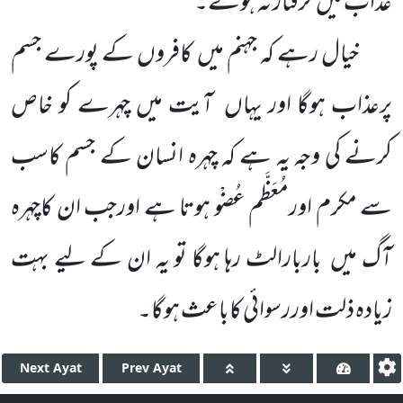
عذاب میں گرفتار نہ ہوتے۔
خیال رہے کہ جہنم میں کافروں کے پورے جسم
پرعذاب ہوگا اور یہاں آیت میں چہرے کو خاص
کرنے کی وجہ یہ ہے کہ چہرہ انسان کے جسم کاسب
سے مکرم اورمُعَظَّم عُضْو ہوتا ہے اورجب ان کاچہرہ
آگ میں باربارالٹ رہا ہوگا تو یہ ان کے لیے بہت
زیادہ ذلت اوررسوائی کاباعث ہوگا۔
Next
Ayat
Prev
Ayat