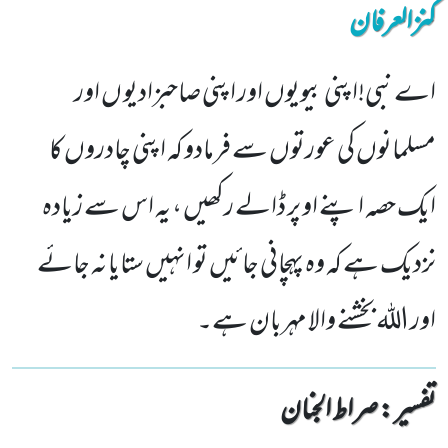
کنزالعرفان
اے نبی!اپنی بیویوں اور اپنی صاحبزادیو ں اور
مسلمانوں کی عورتوں سے فرمادو کہ اپنی چادروں کا
ایک حصہ اپنے او پر ڈالے رکھیں ، یہ اس سے زیادہ
نزدیک ہے کہ وہ پہچانی جائیں تو انہیں ستایا نہ جائے
اور اللہ بخشنے والا مہربان ہے۔
تفسیر : ‎صراط الجنان