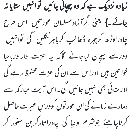
زیادہ نزدیک ہے کہ وہ پہچانی جائیں
تو انہیں
ستایا نہ
جائے۔}
یعنی اگرآزادمسلمان عورتیں
اس طرح
چادراوڑھ کرچہرہ ڈھانپ کرباہرنکلیں
گی توانہیں
دورسے پہچان لیاجائے گاکہ یہ عزت داراورباحیا
خواتین ہیں
اوراس سے ان کی عزت محفوظ رہے گی
اورستائی بھی نہیں جائیں
گی۔اس آیت مبارکہ سے
ہمارے زمانے کی ان عورتوں
کودرسِ عبرت حاصل
کرناچاہئے جوشرم وحیا کی چادراتارکربن سنور کر