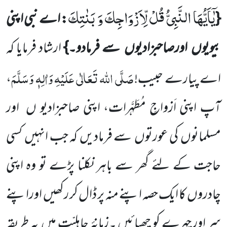
یٰۤاَیُّهَا النَّبِیُّ قُلْ لِّاَزْوَاجِكَ وَ بَنٰتِكَ
{
: اے نبی اپنی
بیویوں
اورصاحبزادیوں
سے فرمادو۔}
ارشاد فرمایا کہ
صَلَّی اللہ تَعَالٰی عَلَیْہِ وَاٰلِہٖ وَسَلَّمَ
اے پیارے حبیب!
،
آپ اپنی اَزواجِ مُطَہَّرات، اپنی صاحبزادیو ں
اور
مسلمانوں
کی عورتوں
سے فرمادیں
کہ جب انہیں
کسی
حاجت کے لئے گھر سے باہر نکلنا پڑے تو وہ اپنی
چادروں
کا ایک حصہ اپنے منہ پر ڈال کر رکھیں
اوراپنے
سر اور چہرے کو چھپائیں ۔زمانۂ جاہلیّت میں
یہ طریقہ