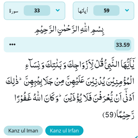
اٰياتها
سورۃ
33
59
بِسْمِ اللّٰهِ الرَّحْمٰنِ الرَّحِیْمِ
33.59
یٰۤاَیُّهَا النَّبِیُّ قُلْ لِّاَزْوَاجِكَ وَ بَنٰتِكَ وَ نِسَآءِ
الْمُؤْمِنِیْنَ یُدْنِیْنَ عَلَیْهِنَّ مِنْ جَلَابِیْبِهِنَّؕ-ذٰلِكَ
اَدْنٰۤى اَنْ یُّعْرَفْنَ فَلَا یُؤْذَیْنَؕ-وَ كَانَ اللّٰهُ غَفُوْرًا
رَّحِیْمًا(59)
Kanz ul Iman
Kanz ul Irfan