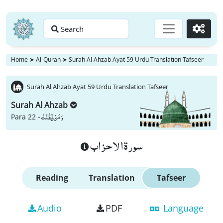
Search
Go
Home
➤
Al-Quran
➤
Surah Al Ahzab Ayat 59 Urdu Translation Tafseer
Surah Al Ahzab Ayat 59 Urdu Translation Tafseer
Surah Al Ahzab
وَ مَنْ یَّقْنُتْ
Para 22 -
سورة الاحزاب
Reading
Translation
Tafseer
Audio
PDF
Language