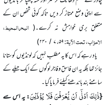
چادر سے جسم ڈھانک کر سر اور منہ چھپا کر باندیوں
سے اپنی وضع ممتاز کر دیں تاکہ کوئی شخص ان کے
البحرالمحیط،
متعلق بری خواہش نہ کرے۔(
الاحزاب، تحت الآیۃ:
،
)
۲۴۰
۷
۵۹
/
یاد رہے کہ اس کا یہ مطلب نہیں
کہ لونڈیوں
کو ستانا
جائز تھا بلکہ یہ ان فاسق وفاجر لوگوں
کے ایک حیلے کے
سامنے بند باندھنے کیلئے فرمایا گیا۔
ذٰلِكَ اَدْنٰۤى اَنْ یُّعْرَفْنَ فَلَا یُؤْذَیْنَ
{
: یہ اس سے