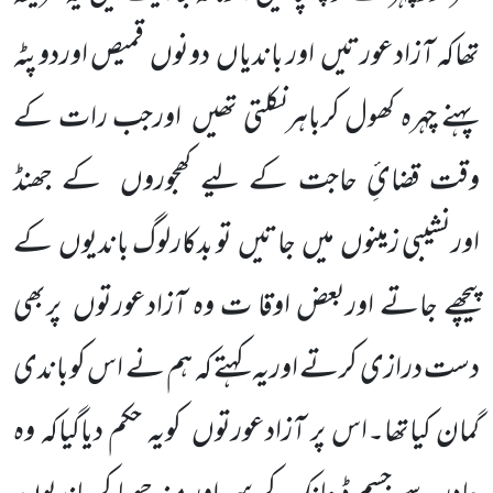
تھاکہ آزادعورتیں
اور باندیاں
دونوں
قمیص اوردوپٹہ
پہنے چہرہ کھول کرباہرنکلتی تھیں
اورجب رات کے
وقت قضائِ حاجت کے لیے کھجوروں
کے جھنڈ
اورنشیبی زمینوں
میں
جاتیں
تو بدکارلوگ باندیوں
کے
پیچھے جاتے اوربعض اوقا ت وہ آزادعورتوں
پربھی
دست درازی کرتے اوریہ کہتے کہ ہم نے اس کوباندی
گمان کیاتھا۔اس پر آزادعورتوں
کویہ حکم دیاگیاکہ وہ