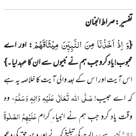
تفسیر : ‎صراط الجنان
وَ اِذْ اَخَذْنَا مِنَ النَّبِیّٖنَ مِیْثَاقَهُمْ
{
: اور اے
محبوب!یاد کرو جب ہم نے نبیوں
سے ان کا عہد لیا۔}
اس آیت اور ا س کے
بعد والی آیت کا خلاصہ یہ ہے
صَلَّی اللہ تَعَالٰی عَلَیْہِ وَاٰلِہٖ وَسَلَّمَ
کہ اے حبیب!
، وہ
عَلَیْہِمُ الصَّلٰوۃُ
وقت یاد کرو جب ہم نے انبیاء ِکرام
وَالسَّلَام
سے رسالت کی تبلیغ کرنے اور دین ِحق کی دعو