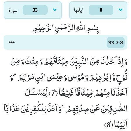
اٰياتها
سورۃ
33
8
بِسْمِ اللّٰهِ الرَّحْمٰنِ الرَّحِیْمِ
33.7-8
وَ اِذْ اَخَذْنَا مِنَ النَّبِیّٖنَ مِیْثَاقَهُمْ وَ مِنْكَ وَ مِنْ
نُّوْحٍ وَّ اِبْرٰهِیْمَ وَ مُوْسٰى وَ عِیْسَى ابْنِ مَرْیَمَ۪-وَ
اَخَذْنَا مِنْهُمْ مِّیْثَاقًا غَلِیْظًاۙ (7) لِّیَسْــٴَـلَ
الصّٰدِقِیْنَ عَنْ صِدْقِهِمْۚ-وَ اَعَدَّ لِلْكٰفِرِیْنَ عَذَابًا
اَلِیْمًا۠ (8)