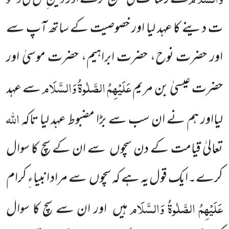
ت دینے کا عہد لیا اور خصوصیت کے ساتھ آپ سے
اور حضرت نوح، حضرت ابراہیم، حضرت موسیٰ اور
عَلَیْہِمُ الصَّلٰوۃُ وَالسَّلَام
حضرت عیسیٰ بن مریم
سے عہد
اللہ
لیااور ہم نے ان سب سے بڑا مضبوط عہد لیا تاکہ
تعالیٰ قیامت کے دن سچوں
سے ان کے سچ کا سوال
کرے۔ایک قول یہ ہے کہ سچوں
سے مراد انبیاءِ کرام
عَلَیْہِمُ الصَّلٰوۃُ وَالسَّلَام
ہیں
اور ان سے سچ کا سوال