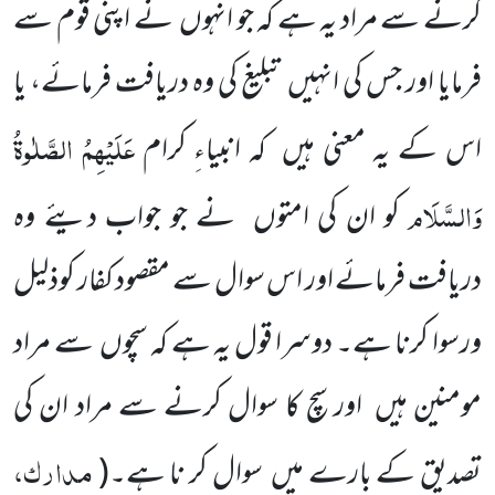
کرنے سے مراد یہ ہے کہ جو انہوں
نے اپنی قوم سے
فرمایا اور جس کی انہیں
تبلیغ کی وہ دریافت فرمائے، یا
عَلَیْہِمُ الصَّلٰوۃُ
اس کے یہ معنی ہیں
کہ انبیاءِ کرام
وَالسَّلَام
کو ان کی امتوں
نے جو جواب دیئے وہ
دریافت فرمائے اور اس سوال سے مقصود کفار کوذلیل
ورسوا کرنا ہے۔ دوسرا قول یہ ہے کہ سچوں
سے مراد
مومنین ہیں
اور سچ کا سوال کرنے سے مراد ان کی
مدارک،
تصدیق کے بارے میں
سوال کر نا ہے۔
(