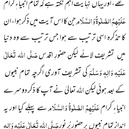
تھے، اوریہاں
نہایت اہم نکتہ ہے کہ تمام انبیاءِ کرام
عَلَیْہِمُ الصَّلٰوۃُ وَالسَّلَام
جن کا
اس آیت میں
ذکر ہوا، ان
کا تذکرہ اسی ترتیب سے ہوا جس ترتیب سے وہ دنیا
صَلَّی اللہ تَعَالٰی
میں
تشریف لائے لیکن حضورِ اقدس
عَلَیْہِ وَاٰلِہٖ وَسَلَّمَ
کی تشریف آوری اگرچہ تمام نبیوں
اللہ
کے بعد ہوئی لیکن
تعالیٰ نے آپ کا ذکر دوسرے
عَلَیْہِمُ الصَّلٰوۃُ وَالسَّلَام
انبیاءِ کرام
سے پہلے کیا اور یہ
صَلَّی اللہ تَعَالٰی عَلَیْہِ وَاٰلِہٖ
انداز تمام نبیوں
پر حضور پُر نور