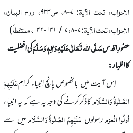
الاحزاب، تحت الآیۃ:
، ص
، روح البیان،
۹۳۳
۸
۷
-
الاحزاب، تحت الآیۃ:
،
، ملتقطاً
)
۱۴۲
۱۴۱
۷
۸
۷
-
/
-
صَلَّی اللہ تَعَالٰی عَلَیْہِ وَاٰلِہٖ وَسَلَّمَ
حضورِ اقدس
کی افضلیت
کا اظہار:
عَلَیْہِمُ
اِس آیت میں
بالخصوص پانچ انبیاءِ کرام
الصَّلٰوۃُ وَالسَّلَام
کاذکرکرنے کی وجہ یہ ہے کہ یہ انبیاء
اُولُوا
الْعزم
عَلَیْہِمُ الصَّلٰوۃُ وَالسَّلَام
رسولوں
میں
سے