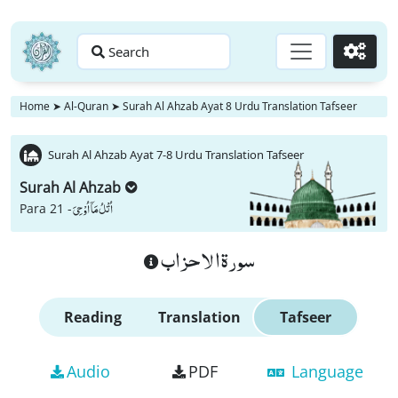
Search
Go
Home
➤
Al-Quran
➤
Surah Al Ahzab Ayat 8 Urdu Translation Tafseer
Surah Al Ahzab Ayat 7-8 Urdu Translation Tafseer
Surah Al Ahzab
اُتْلُ مَاۤ اُوْحِیَ
Para 21 -
سورة الاحزاب
Reading
Translation
Tafseer
Audio
PDF
Language