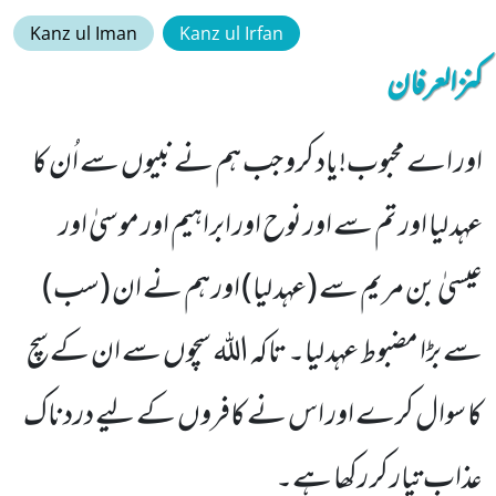
Kanz ul Iman
Kanz ul Irfan
کنزالعرفان
اور اے محبوب!یاد کرو جب ہم نے نبیوں سے اُن کا
عہد لیا اور تم سے اور نوح اور ابراہیم اور موسیٰ اور
عیسیٰ بن مریم سے (عہد لیا) اور ہم نے ان (سب)
سے بڑا مضبوط عہد لیا۔ تاکہ الله سچوں سے ان کے سچ
کا سوال کرے اور اس نے کافروں کے لیے دردناک
عذاب تیار کر رکھا ہے۔