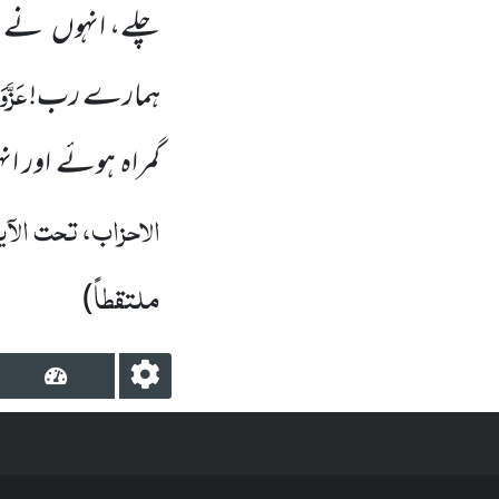
چلے، انہوں نے ہم
عَزَّو
ہمارے رب!
گمراہ ہوئے اور ان
الاحزاب، تحت الآی
ملتقطاً
)