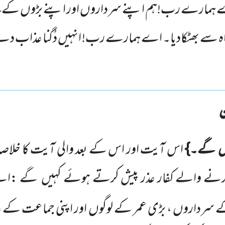
ہمارے رب!ہم اپنے سرداروں اور اپنے بڑوں کے کہنے
ہ سے بھٹکادیا۔ اے ہمارے رب! انہیں دُگنا عذاب دے 
یں گے۔}
اس آیت اور اس کے بعد والی آیت کا خلاصہ
رنے والے کفار عذر پیش کرتے ہوئے کہیں گے :
ے سرداروں ، بڑی عمر کے لوگوں اور اپنی جماعت کے عا