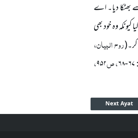
ے بھٹکا دیا۔ اے
یونکہ وہ خود بھی
روح البیان،
کر۔
(
:
، ص
،
۹۵۲
۶۸
۶۷
-
Next
Ayat