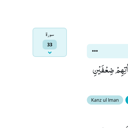
سورۃ
33
 سَادَتَنَا وَ كُبَرَآءَنَا فَاَضَلُّوْنَا السَّبِیْلَا(67) رَبَّنَاۤ اٰتِهِمْ ضِعْفَیْنِ
Kanz ul Iman