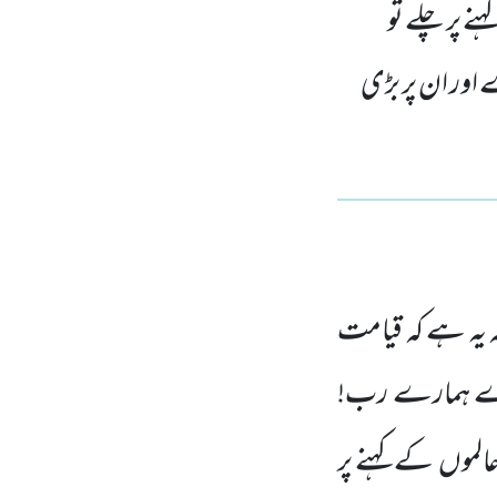
 پر چلے تو
اور ان پر بڑی
 یہ ہے کہ قیامت
اے ہمارے رب!
لموں کے کہنے پر