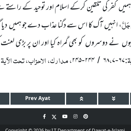
یں کفر کی تلقین کرکے اسلام اور توحید کے راستے س
َجَلَّ
، انہیں آگ کا اس سے دگنا عذاب دے جو ہمیں دیا گیا ک
ہوں نے دوسروں کو بھی گمراہ کیا اور ان پر بڑی لعنت 
ۃ:
،
، مدارک، الاحزاب، تحت الآیۃ
۲۴۵
۲۴۴
۶۸
۷
۶۷
-
/
-
Prev
Ayat
Copyright © 2026 by I.T Department of Dawat-e-Islami.