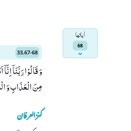
اٰياتها
68
33.67-68
مِنَ الْعَذَابِ وَ الْعَنْ
کنزالعرفان