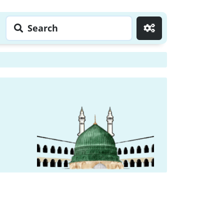
Search
Go