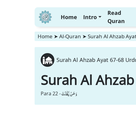
Read
Home
Intro
Quran
Home
➤
Al-Quran
➤
Surah Al Ahzab Ayat
Surah Al Ahzab Ayat 67-68 Urdu
Surah Al Ahzab
وَ مَنْ یَّقْنُتْ
Para 22 -