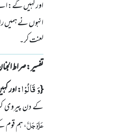
اور کہیں گے: اے 
انہوں نے ہمیں را
لعنت کر۔
تفسیر : ‎صراط الجنان
وَ قَالُوْا
{
: اور کہ
کے دن پیروی ک
عَزَّوَجَلَّ
، ہم قوم ک