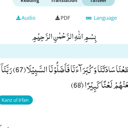
Reading
Translation
Tafseer
Audio
PDF
Language
بِسْمِ اللّٰهِ الرَّحْمٰنِ الرَّحِیْمِ
وَ قَالُوْا رَبَّنَاۤ اِنَّاۤ اَطَعْنَا
هُمْ لَعْنًا كَبِیْرًا۠ (68)
Kanz ul Irfan