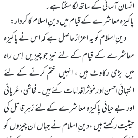
انسان آسانی کے ساتھ لگا سکتا ہے۔
پاکیزہ معاشرے کے قیام میں
دین ِاسلام کا کردار:
دین ِاسلام کو یہ اعزازحاصل ہے کہ اس نے پاکیزہ
معاشرے کے قیام کے لئے نیز جو چیزیں
اِس راہ
میں
بڑی
رکاوٹ ہیں ، انہیں
ختم کرنے کے لئے
انتہائی احسن اور مُؤثر اِقدامات کئے ہیں ۔ فحاشی، عُریانی
اور بے حیائی پاکیزہ معاشرے
کے لئے زہرِ قاتل کی
حیثیت رکھتے ہیں
،دین ِاسلام نے جہاں
ان چیزوں
کو