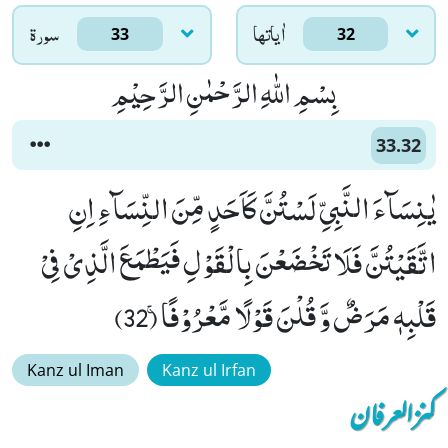
اٰياتها
سورۃ
33
32
بِسْمِ اللّٰهِ الرَّحْمٰنِ الرَّحِیْمِ
33.32
یٰنِسَآءَ النَّبِیِّ لَسْتُنَّ كَاَحَدٍ مِّنَ النِّسَآءِ اِنِ
اتَّقَیْتُنَّ فَلَا تَخْضَعْنَ بِالْقَوْلِ فَیَطْمَعَ الَّذِیْ فِیْ
قَلْبِهٖ مَرَضٌ وَّ قُلْنَ قَوْلًا مَّعْرُوْفًاۚ (32)
Kanz ul Iman
Kanz ul Irfan
کنزالعرفان