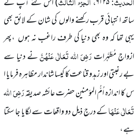
الحدیث:
، الجزء الثالث
۶۱۲۵
) اس لئے آپ کے
ساتھ انتہائی قرب رکھنے والوں
کی شان کے لائق بھی
یہی تھا کہ وہ بھی دنیا کی طرف راغب نہ ہوں
،پھر
رَضِیَ اللہ تَعَالٰی عَنْہُنَّ
ازواجِ مُطَہَّرات
نے دنیا سے
بے رغبتی اور زہد و قناعت کا کیسا شاندار مظاہرہ فرمایا ا
رَضِیَ اللہ
س کا اندازہ اُمُّ المؤمنین حضرت عائشہ صدیقہ
تَعَالٰی عَنْہَا
کے درجِ ذیل دو واقعات سے لگایا جا سکتا
ہے ،