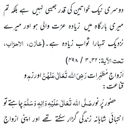
دوسری نیک خواتین کی قدر جیسی نہیں
ہے بلکہ تم
میری بارگاہ میں
زیادہ عزت والی ہو اور میرے
خازن، الاحزاب،
نزدیک تمہارا ثواب زیادہ ہے۔(
تحت الآیۃ:
،
)
۴۹۸
۳
۳۲
/
رَضِیَ اللہ تَعَالٰی عَنْہُنَّ
اَزواجِ مُطَہَّرات
اور زہد و
قناعت:
صَلَّی اللہ تَعَالٰی عَلَیْہِ وَاٰلِہٖ
وَسَلَّمَ
حضور پُر نور
چاہتے
تو
انتہائی شاہانہ زندگی گزار سکتے تھے اور اپنی ازواجِ