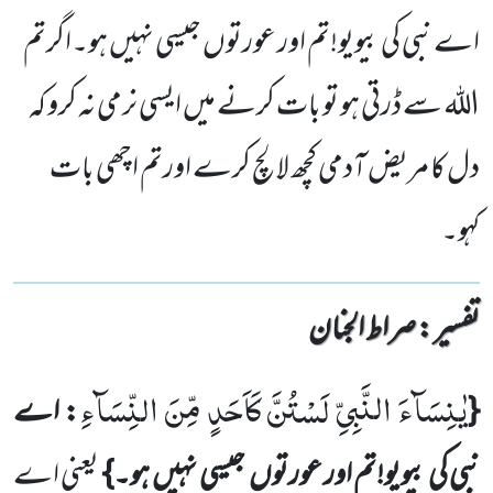
اے نبی کی بیویو!تم اور عورتوں جیسی نہیں ہو۔اگرتم
اللہ سے ڈرتی ہو تو بات کرنے میں ایسی نرمی نہ کرو کہ
دل کا مریض آدمی کچھ لالچ کرے اورتم اچھی بات
کہو۔
تفسیر : ‎صراط الجنان
یٰنِسَآءَ النَّبِیِّ لَسْتُنَّ كَاَحَدٍ مِّنَ النِّسَآءِ
{
: اے
نبی کی بیویو!
تم اور عورتوں
جیسی نہیں
ہو۔}
یعنی اے