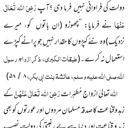
رَضِیَ اللہ تَعَالٰی
دولت کی فراوانی نہیں
فرما دی ؟آپ
عَنْہَا
نے فرمایا: ’’چھوڑو
(ان باتوں
کو، میرے
نزدیک)
وہ نئے کپڑوں
کا حقدار نہیں
جو پرانے کپڑے
طبقات الکبری، ذکر ازواج رسول
استعمال نہ کرے۔(
اللّٰہ صلی اللّٰہ علیہ وسلم، عائشۃ بنت ابی بکر،
)
۵۸
۸
/
اللہ
رَضِیَ اللہ تَعَالٰی عَنْہُنَّ
تعالیٰ ازواجِ مُطَہّرات
کے
زہد وقناعت کا صدقہ مسلمان مردوں
اور عورتوں
کو بھی
زہد و قناعت اور دنیا سے بے رغبتی کی دولت نصیب