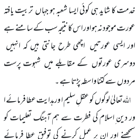
خدمت کا شاید ہی کوئی ایسا شعبہ ہو جہاں
تربیت یافتہ
عورت موجود نہ ہو اور اس کا نتیجہ سب کے سامنے ہے
اور ایسی عورتیں
اچھی طرح جانتی ہیں کہ انہیں
دوسری عورتوں
کے مقابلے میں
شہوت پرست
مردوں
سے کتنا واسطہ پڑتا ہے ۔
اللہ
تعالیٰ لوگوں
کو عقلِ سلیم ا ورہدایت عطا فرمائے ا
ور دین ِاسلام کی فطرت سے ہم آہنگ تعلیمات کو
سمجھنے اور ان پر عمل کرنے کی توفیق عطا فرمائے