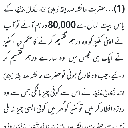
رَضِیَ اللہ تَعَالٰی عَنْہَا
(
1
)…
حضرت عائشہ صدیقہ
کے
پاس بیت المال سے
80,000
درہم آئے تو آپ
نے اپنی کنیز کو وہ درہم تقسیم کرنے کا حکم دیا ،کنیز
نے ایک ہی مجلس میں
وہ سارے درہم تقسیم کر
رَضِیَ
دئیے،جب وہ فارغ ہوئی تو حضرت
عائشہ صدیقہ
اللہ تَعَالٰی عَنْہَا
نے اس سے کوئی چیز مانگی جس سے وہ
روزہ افطار کر لیں
تو کنیز کوگھر میں
کوئی ایسی چیز نہ ملی
رَضِیَ اللہ تَعَالٰی عَنْہَا
جس سے حضرت عائشہ صدیقہ
روزہ