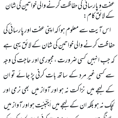
عفت و پارسائی کی حفاظت کرنے والی خواتین کی شان
کے لائق کام:
اس آیت سے معلوم ہو اکہ اپنی عفت اور پارسائی کی
حفاظت کرنے والی خواتین کی شان کے لائق یہی ہے
کہ جب انہیں
کسی ضرورت ،مجبوری اور حاجت کی وجہ
سے کسی غیر مرد کے ساتھ بات کرنی پڑ جائے تو ان
کے لہجے میں
نزاکت نہ ہو اور آواز میں
بھی نرمی اور
لچک نہ ہو بلکہ ان کے لہجے میں
اَجْنَبِیّت ہو اور آواز میں