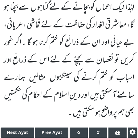
لہٰذا نیک اعمال کو بچانے کے لئے گناہوں
سے بچنا ہو
گا،معاشرتی اقدار کی حفاظت کے لئے
فحاشی ،عریانی،
بے حیائی اور ان کے ذرائع کو ختم کرنا ہو گا ۔اگر غور
کریں
تو نقصان سے بچنے کے لئے اس کے ذرائع اور
اسباب
کو ختم کرنے کی سینکڑوں
مثالیں
ہمارے
سامنے آ سکتی ہیں
اور دین ِاسلام کے احکام کی حکمتیں
بھی ہم پر واضح ہو سکتی ہیں ۔
Next
Ayat
Prev
Ayat