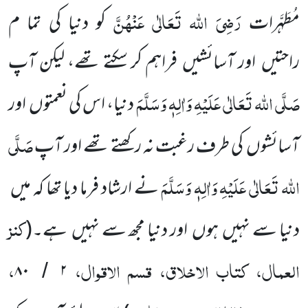
رَضِیَ اللہ تَعَالٰی عَنْہُنَّ
مُطَہَّرات
کو دنیا کی تما م
راحتیں
اور آسائشیں
فراہم کر سکتے تھے، لیکن آپ
صَلَّی اللہ تَعَالٰی عَلَیْہِ وَاٰلِہٖ وَسَلَّمَ
دنیا، اس کی نعمتوں
اور
صَلَّی
آسائشوں
کی طرف رغبت نہ رکھتے تھے اور آپ
اللہ تَعَالٰی عَلَیْہِ وَاٰلِہٖ وَسَلَّمَ
نے ارشاد فرما دیا تھا کہ میں
کنز
دنیا سے نہیں
ہوں
اور دنیا مجھ سے نہیں
ہے۔(
العمال، کتاب الاخلاق، قسم الاقوال،
،
۸۰
۲
/