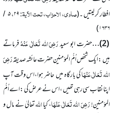
صاوی، الاحزاب، تحت الآیۃ:
،
افطار کر لیتیں ۔(
۲۹
۵
/
)
۱۶۳۶
رَضِیَ اللہ تَعَالٰی عَنْہُ
(
2
)…
حضرت ابو سعید
فرماتے
رَضِیَ
ہیں
:ایک شخص اُمُّ المؤمنین حضرت عائشہ صدیقہ
اللہ تَعَالٰی عَنْہَا
کی بارگاہ میں
حاضر ہوا،اس وقت آپ
اپنا نقاب سی رہی تھیں
،اس نے عرض کی :اے اُمُّ
رَضِیَ اللہ تَعَالٰی عَنْہَا
اللہ
المؤمنین!
، کیا
تعالیٰ نے مال و