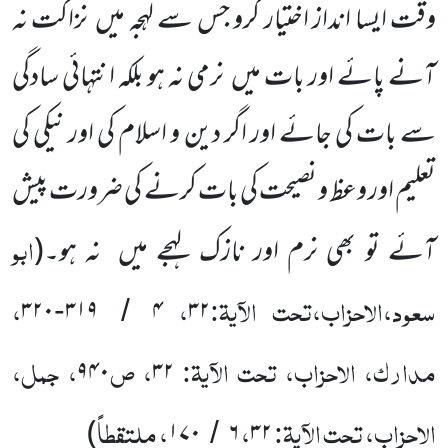
وقت ایسا انداز اختیار کرو جس سے لہجہ میں
نزاکت نہ
آنے پائے اور بات میں
نرمی نہ ہو بلکہ انتہائی سادگی
سے بات کی جائے اور اگر دین و اسلام کی اور نیکی کی
تعلیم اور وعظ و نصیحت کی بات کرنے کی ضرورت پیش
ابو
آئے تو بھی نرم اور نازک لہجے میں
نہ ہو۔(
سعود،الاحزاب،تحت الآیۃ:
،
،
۳۲۰
۳۱۹
۴
۳۲
-
/
مدارک، الاحزاب، تحت الآیۃ:
، ص
، جمل،
۹۴۰
۳۲
الاحزاب، تحت الآیۃ:
،
، ملتقطاً
)
۱۷۰
۶
۳۲
/