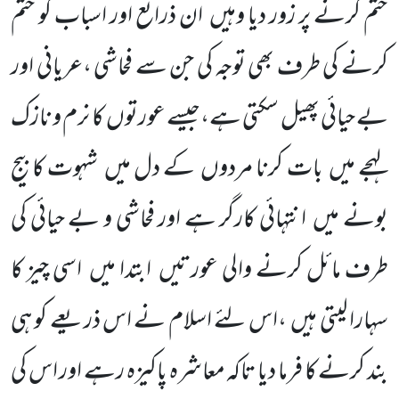
ختم کرنے پر زور دیا وہیں
ان ذرائع اور اسباب
کو ختم
کرنے کی طرف بھی توجہ کی جن سے فحاشی ،عریانی اور
بے حیائی پھیل سکتی ہے،جیسے عورتوں
کا نرم و نازک
لہجے میں
بات کرنا مردوں
کے دل میں
شہوت کا بیج
بونے میں
انتہائی کارگر ہے اور فحاشی و بے حیائی کی
طرف مائل کرنے والی عورتیں
ابتدا میں
اسی چیز کا
سہارا لیتی ہیں
،اس لئے اسلام نے اس ذریعے کو ہی
بند کرنے کا فرما دیا تاکہ معاشرہ پاکیزہ رہے اور اس کی