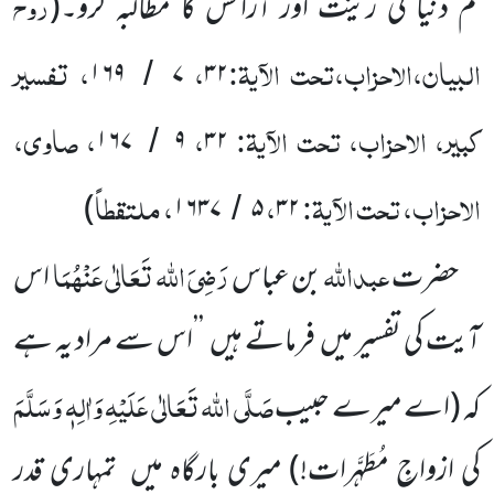
روح
تم دنیا کی زینت اور آرائش کا مطالبہ کرو۔
(
البیان،الاحزاب،تحت الآیۃ:
،
، تفسیر
۱۶۹
۷
۳۲
/
کبیر، الاحزاب، تحت الآیۃ:
،
، صاوی،
۱۶۷
۹
۳۲
/
الاحزاب، تحت الآیۃ:
،
، ملتقطاً
)
۱۶۳۷
۵
۳۲
/
عبداللہ
رَضِیَ اللہ تَعَالٰی عَنْہُمَا
حضرت
بن عباس
اس
آیت کی تفسیر میں
فرماتے ہیں
’’اس سے مراد یہ ہے
صَلَّی اللہ تَعَالٰی عَلَیْہِ وَاٰلِہٖ وَسَلَّمَ
کہ
(اے میرے حبیب
کی ازواجِ مُطَہَّرات!)
میری بارگاہ میں
تمہاری قدر