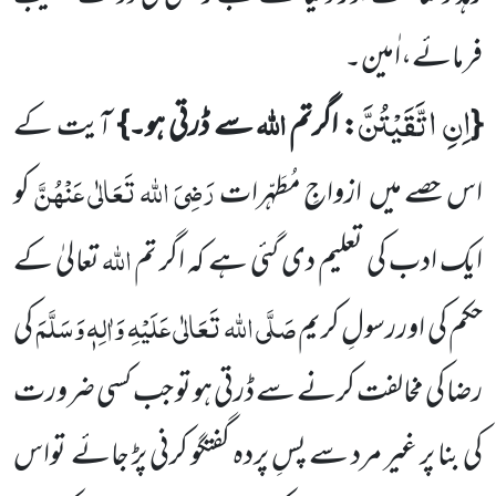
فرمائے،اٰمین۔
اِنِ اتَّقَیْتُنَّ
اللہ
{
: اگرتم
سے ڈرتی ہو۔}
آیت کے
رَضِیَ اللہ تَعَالٰی عَنْہُنَّ
اس حصے میں
ازواجِ مُطَہّرات
کو
اللہ
ایک ادب کی تعلیم دی گئی ہے کہ اگر تم
تعالیٰ کے
صَلَّی اللہ تَعَالٰی عَلَیْہِ وَاٰلِہٖ وَسَلَّمَ
حکم کی اوررسولِ کریم
کی
رضا کی مخالفت کرنے سے ڈرتی ہو تو جب کسی ضرورت
کی بنا پر غیر مرد سے پسِ پردہ گفتگو کرنی پڑ جائے تواس