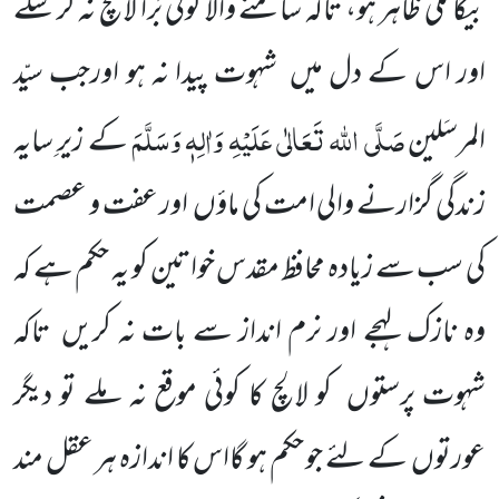
بیگانگی ظاہر ہو، تاکہ سامنے والا کوئی
بُرا لالچ نہ کر سکے
اور اس کے دل میں
شہوت پیدا نہ ہو اورجب سیّد
صَلَّی اللہ تَعَالٰی عَلَیْہِ وَاٰلِہٖ وَسَلَّمَ
المرسَلین
کے زیرِ سایہ
زندگی
گزارنے والی امت کی ماؤں
اور عفت و عصمت
کی سب سے زیادہ محافظ مقدس خواتین کو یہ حکم ہے کہ
وہ نازک لہجے اور نرم انداز سے بات نہ کریں
تاکہ
شہوت پرستوں
کو لالچ کا کوئی موقع نہ ملے تو دیگر
عورتوں
کے لئے جو حکم ہو گااس کا اندازہ ہر عقل مند