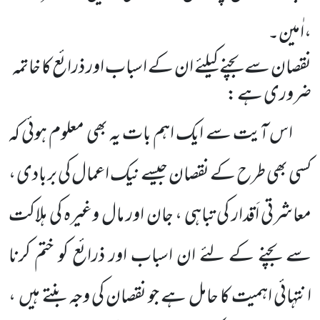
،اٰمین۔
نقصان سے بچنے کیلئے ان کے اسباب اور ذرائع کا خاتمہ
ضروری ہے :
اس آیت سے ایک اہم بات یہ بھی معلوم ہوئی کہ
کسی بھی طرح کے نقصان جیسے نیک اعمال کی بربادی ،
معاشرتی اَقدار کی تباہی ، جان اور مال وغیرہ کی ہلاکت
سے بچنے کے لئے ان اسباب اور ذرائع کو ختم کرنا
انتہائی اہمیت کا حامل ہے جو نقصان کی وجہ بنتے ہیں
،