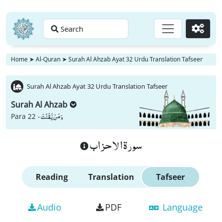
Search
Go
Home
➤
Al-Quran
➤
Surah Al Ahzab Ayat 32 Urdu Translation Tafseer
Surah Al Ahzab Ayat 32 Urdu Translation Tafseer
Surah Al Ahzab
وَ مَنْ یَّقْنُتْ
Para 22 -
سورة الاحزاب
Reading
Translation
Tafseer
Audio
PDF
Language