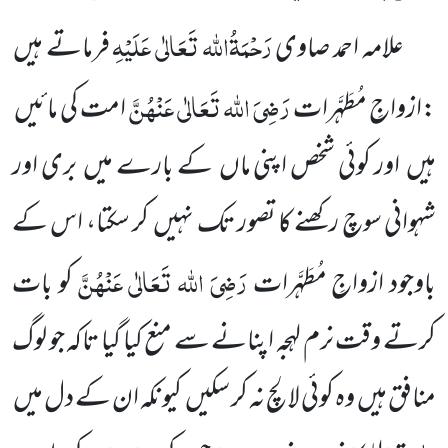
رَحْمَۃُاللہ تَعَالٰی عَلَیْہِ
علامہ احمد صاوی
فرماتے ہیں
رَضِیَ اللہ تَعَالٰی عَنْہُنَّ
:ازواجِ مُطَہَّرات
امت کی مائیں
ہیں
اور کوئی شخص اپنی ماں
کے بارے میں
بری اور
شہوانی سوچ رکھنے کا تصور تک نہیں
کر سکتا، اس کے
رَضِیَ اللہ تَعَالٰی عَنْہُنَّ
باوجود ازواجِ مُطَہَّرات
کو بات
کرتے وقت نرم لہجہ اپنانے سے منع کیا گیا تاکہ جو لوگ
منافق ہیں
وہ کوئی لالچ نہ کر سکیں
کیونکہ
ان کے دل میں