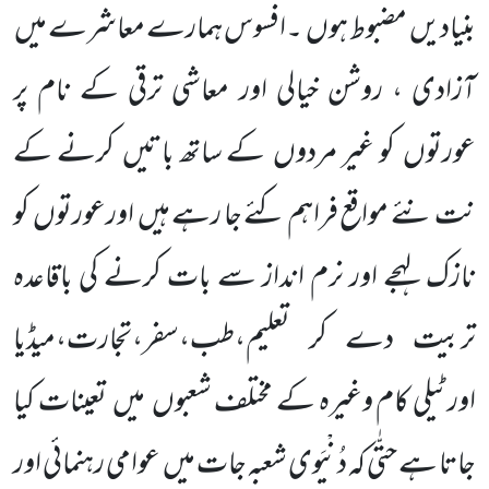
بنیادیں
مضبوط ہوں
۔افسوس ہمارے معاشرے میں
آزادی ، روشن خیالی اور معاشی ترقی کے نام پر
عورتوں
کو غیر مردوں
کے ساتھ باتیں
کرنے کے
نت نئے مواقع فراہم کئے جا رہے ہیں
اورعورتوں
کو
نازک لہجے اور نرم انداز سے بات کرنے کی باقاعدہ
تربیت دے کر تعلیم،طب،سفر،تجارت،میڈیا
اورٹیلی کام وغیرہ کے مختلف شعبوں
میں
تعینات کیا
جاتا ہے حتّٰی کہ دُنْیَوی شعبہ جات میں
عوامی رہنمائی اور