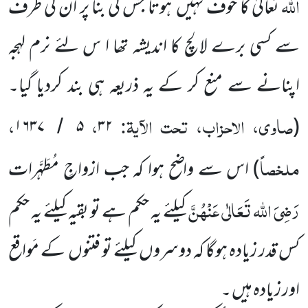
اللہ
تعالیٰ کا خوف نہیں
ہوتا جس کی بنا پر ان کی طرف
سے کسی برے لالچ کا اندیشہ تھا ا س لئے نرم لہجہ
اپنانے
سے منع کر کے یہ ذریعہ ہی بند کردیا گیا۔
صاوی، الاحزاب، تحت الآیۃ:
،
،
۱۶۳۷
۵
۳۲
(
/
ملخصاً
)
اس سے واضح ہوا کہ جب ازواجِ مُطَہَّرات
رَضِیَ اللہ
تَعَالٰی عَنْہُنَّ
کیلئے یہ حکم ہے تو بقیہ کیلئے یہ حکم
کس قدر زیادہ ہوگا کہ دوسروں
کیلئے تو فتنوں
کے مَواقع
اور زیادہ ہیں ۔