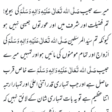
صَلَّی اللہ تَعَالٰی عَلَیْہِ وَاٰلِہٖ وَسَلَّمَ
میرے حبیب
کی بیویو!
تم فضیلت اور شرف میں
اور عورتوں
جیسی نہیں
ہو
صَلَّی اللہ تَعَالٰی
عَلَیْہِ وَاٰلِہٖ وَسَلَّمَ
کیونکہ تم سیّد المرسَلین
کی
اَزواج اور تمام مومنوں
کی مائیں
ہو اورتمہیں
میرے
صَلَّی اللہ تَعَالٰی عَلَیْہِ وَاٰلِہٖ وَسَلَّمَ
حبیب
سے خاص قرب
حاصل ہے اور جب تمہاری قدر اتنی اعلیٰ اورتمہارا رتبہ
اتنا عظیم ہے تو یہ بات تمہاری شان کے لائق نہیں
کہ