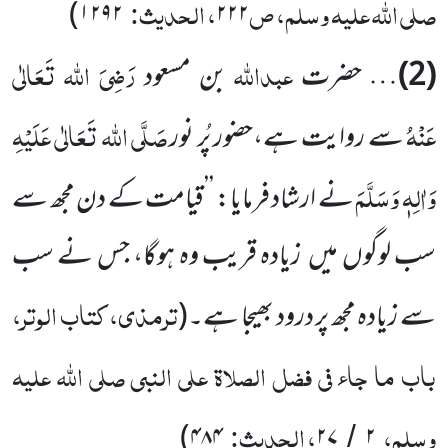
صلی اللّٰہ علیہ وسلم، ص
، الحدیث:
)
۱۲۹۲
۲۲۲
عبداللہ
رَضِیَ اللہ تَعَالٰی
(2)
… حضرت
بن مسعود
عَنْہُ
صَلَّی اللہ تَعَالٰی عَلَیْہِ
سے روایت ہے،حضور پُر نور
وَاٰلِہٖ وَسَلَّمَ
نے ارشاد فرمایا: ’’قیامت کے دن مجھ سے
سب لوگوں میں زیادہ قریب وہ ہوگا، جس نے سب
ترمذی، کتاب الوتر،
سے زیادہ مجھ پر درود بھیجا ہے۔
(
باب ما جاء فی فضل الصلاۃ علی النبی صلی اللّٰہ علیہ
وسلم،
، الحدیث:
)
۴۸۴
۲۷
۲
/