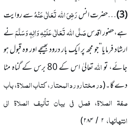
رَضِیَ اللہ تَعَالٰی عَنْہُ
(3)
…حضرت انس
سے روایت
صَلَّی اللہ تَعَالٰی عَلَیْہِ وَاٰلِہٖ وَسَلَّمَ
ہے،حضور اقدس
نے
ارشاد فرمایا’’جو مجھ پر ایک بار درود بھیجے اور وہ قبول ہو
اللہ
جائے، تو
تعالیٰ اس کے 80 برس کے گناہ مٹا
در مختارورد المحتار، کتاب الصلاۃ، باب
دے گا۔
(
صفۃ الصلاۃ، فصل فی بیان تألیف الصلاۃ الی
انتہائہا،
)
۲۸۴
۲
/