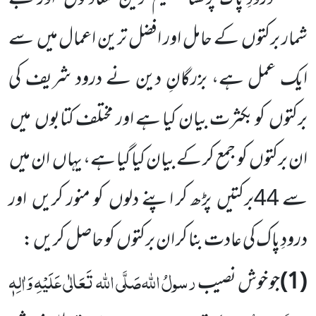
شمار برکتوں کے حامل اور افضل ترین اعمال میں سے
ایک عمل ہے، بزرگانِ دین نے درود شریف کی
برکتوں کو بکثرت بیان کیا ہے اور مختلف کتابوں میں
ان برکتوں کو جمع کر کے بیان کیا گیا ہے، یہاں ان میں
سے 44برکتیں پڑھ کر اپنے دلوں کو منور کریں اور
درودِ پاک کی عادت بنا کر ان برکتوں کو حاصل کریں :
رسولُ اللہ
صَلَّی اللہ تَعَالٰی عَلَیْہِ وَاٰلِہٖ
(1)
جو خوش نصیب