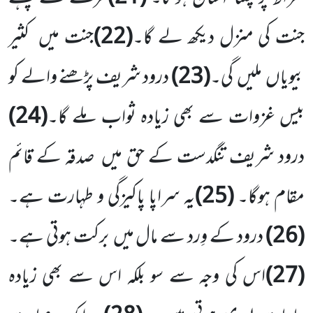
جنت کی منزل دیکھ لے گا۔
(22)
جنت میں کثیر
بیویاں ملیں گی۔
(23)
درود شریف پڑھنے والے کو
بیس غزوات سے بھی زیادہ ثواب ملے گا۔
(24)
درود شریف تنگدست کے حق میں صدقہ کے قائم
مقام ہوگا۔
(25)
یہ سراپا پاکیزگی و طہارت ہے۔
(26)
درود کے وِرد سے مال میں برکت ہوتی ہے۔
(27)
اس کی وجہ سے سو بلکہ اس سے بھی زیادہ