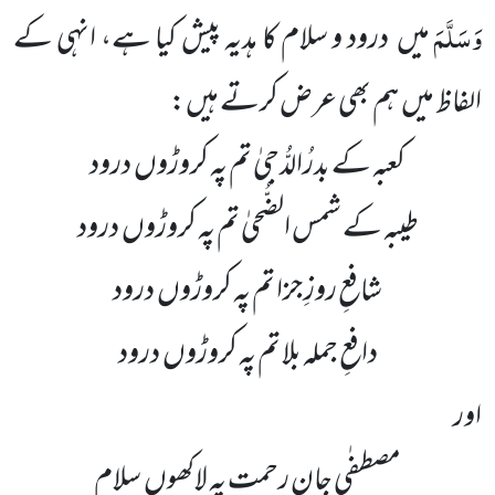
وَسَلَّمَ
میں درود و سلام کا ہدیہ پیش کیا ہے، انہی کے
الفاظ میں ہم بھی عرض کرتے ہیں:
کعبہ کے بدرُالدُّجیٰ تم پہ کروڑوں درود
طیبہ کے شمس الضُّحیٰ تم پہ کروڑوں درود
شافعِ روزِ جزا تم پہ کروڑوں درود
دافعِ جملہ بلا تم پہ کروڑوں درود
اور
مصطفٰی جانِ رحمت پہ لاکھوں سلام