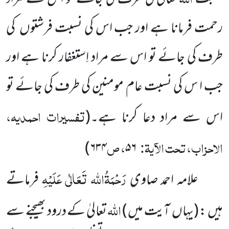
رحمت فرمانا ہے اور جب اس کی نسبت فرشتوں کی
طرف کی جائے تو اس سے مراد اِستغفار کرنا ہے اور
جب ا س کی نسبت عام مومنین کی طرف کی جائے تو
تفسیرات احمدیہ،
اس سے مراد دعا کرنا ہے۔
(
الاحزاب، تحت الآیۃ:
، ص
)
۶۳۴
۵۶
رَحْمَۃُاللہ تَعَالٰی عَلَیْہِ
علامہ احمد صاوی
فرماتے
اللہ
ہیں : (یہاں آیت میں )
تعالیٰ کے درود بھیجنے سے