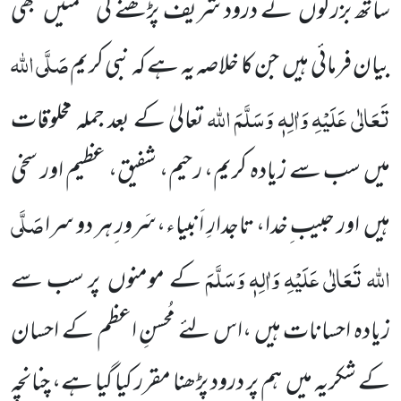
ساتھ بزرگوں نے درود شریف پڑھنے کی حکمتیں بھی
صَلَّی اللہ
بیان فرمائی ہیں جن کا خلاصہ یہ ہے کہ نبی کریم
تَعَالٰی عَلَیْہِ وَاٰلِہٖ وَسَلَّمَ
اللہ
تعالیٰ کے بعد جملہ مخلوقات
میں سب سے زیادہ کریم، رحیم، شفیق، عظیم اور سخی
صَلَّی
ہیں اور حبیب ِخدا، تاجدارِ اَنبیاء،سَرور ِہر دو سرا
اللہ تَعَالٰی عَلَیْہِ وَاٰلِہٖ وَسَلَّمَ
کے مومنوں پر سب سے
زیادہ احسانات ہیں ،اس لئے مُحسنِ اعظم کے احسان
کے شکریہ میں ہم پر درود پڑھنا مقرر کیا گیا ہے، چنانچہ