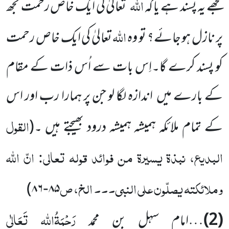
اللہ
تجھے یہ پسند ہے یا کہ
تعالیٰ کی ایک خاص رحمت تجھ
اللہ
پر نازل ہو جائے؟ تو وہ
تعالیٰ کی ایک خاص رحمت
کو پسند کرے گا۔اِس بات سے اُس ذات کے مقام
کے بارے میں اندازہ لگا لو جن پر ہمارا رب اور اس
القول
کے تمام ملائکہ ہمیشہ ہمیشہ درود بھیجتے ہیں ۔
(
البدیع، نبذۃ یسیرۃ من فوائد قولہ تعالی: انّ اللّٰہ
وملائکتہ یصلّون علی النبی۔۔۔ الخ، ص
)
۸۶
۸۵
-
رَحْمَۃُاللہ تَعَالٰی
(2)
…امام سہل بن محمد