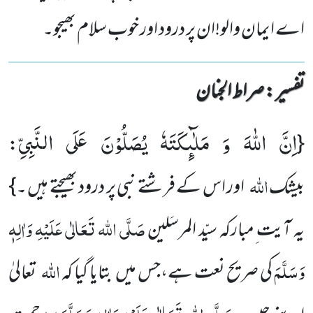
اے ایمان والو!ان پر درود اور خوب سلام بھیجو۔
تفسیر : ‎صراط الجنان
اِنَّ اللّٰهَ وَ مَلٰٓىٕكَتَهٗ یُصَلُّوْنَ عَلَى النَّبِیِّ
:
{
اللہ
بیشک
اور اس کے فرشتے نبی پر درود بھیجتے ہیں ۔}
صَلَّی اللہ تَعَالٰی عَلَیْہِ وَاٰلِہٖ
یہ آیت ِمبارکہ سیّد المرسَلین
وَسَلَّمَ
اللہ
کی صریح نعت ہے،جس میں بتایا گیا کہ
تعالیٰ
صَلَّی اللہ تَعَالٰی عَلَیْہِ وَاٰلِہٖ وَسَلَّمَ