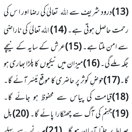
اللہ
(13)
درود شریف سے
تعالیٰ کی رضا اور ا س کی
اللہ
رحمت حاصل ہوتی ہے۔
(14)
تعالیٰ کی ناراضی
سے امن ملتا ہے۔
(15)
عرش کے سایہ کے نیچے
جگہ ملے گی۔
(16)
میزان میں نیکیوں کا پلڑا بھاری ہو
گا۔
(17)
حوضِ کوثر پر حاضری کا موقع مُیَسّر آئے گا۔
(18)
قیامت کی پیاس سے محفوظ ہو جائے گا۔
(19)
جہنم کی آگ سے چھٹکارا پائے گا۔
(20)
پل
صراط پر چلنا آسان ہو گا۔
(21)
مرنے سے پہلے