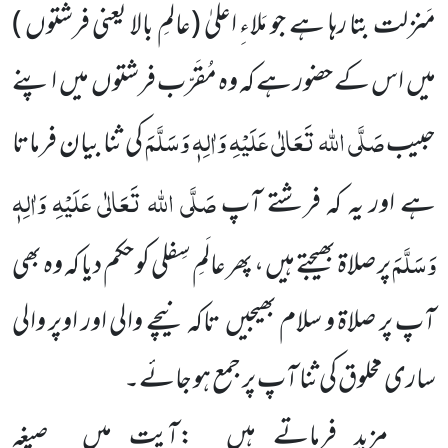
مَنزلت بتا رہا ہے جو مَلاءِ اعلیٰ (عالَمِ بالا یعنی فرشتوں )
میں اس کے حضور ہے کہ وہ مُقَرّب فرشتوں میں اپنے
صَلَّی اللہ تَعَالٰی عَلَیْہِ وَاٰلِہٖ وَسَلَّمَ
حبیب
کی ثنا بیان فرماتا
صَلَّی اللہ تَعَالٰی عَلَیْہِ وَاٰلِہٖ
ہے اور یہ کہ فرشتے آپ
وَسَلَّمَ
پر صلاۃ بھیجتے ہیں ، پھر عالَمِ سِفلی کو حکم دیا کہ وہ بھی
آپ پر صلاۃ و سلام بھیجیں تاکہ نیچے والی اور اوپر والی
ساری مخلوق کی ثنا آپ پر جمع ہو جائے۔
مزید فرماتے ہیں :آیت میں صیغہ