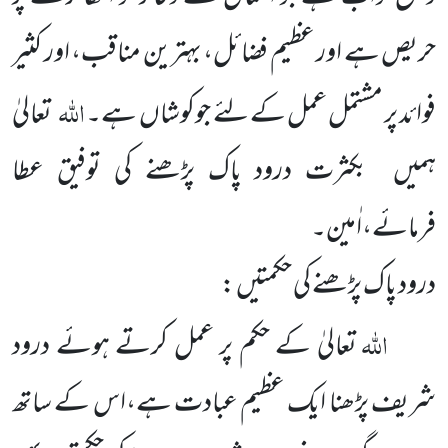
حریص ہے اور عظیم فضائل، بہترین مناقب، اور کثیر
اللہ
فوائد پر مشتمل عمل کے لئے جوکوشاں ہے۔
تعالیٰ
ہمیں بکثرت درود پاک پڑھنے کی توفیق عطا
فرمائے،اٰمین۔
درود پاک پڑھنے کی حکمتیں :
اللہ
تعالیٰ کے حکم پر عمل کرتے ہوئے درود
شریف پڑھنا ایک عظیم عبادت ہے،اس کے ساتھ