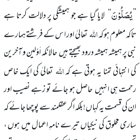
یُصَلُّوْنَ
’’
‘‘
لایا گیا ہے جو ہمیشگی پر دلالت کرتا ہے
اللہ
تاکہ معلوم ہو کہ
تعالیٰ اور ا س کے فرشتے ہمارے
نبی پر ہمیشہ ہمیشہ درود بھیجتے ہیں حالانکہ اَوّلین و آخرین
اللہ
کی انتہائی تمنا یہ ہوتی ہے کہ
تعالیٰ کی ایک خاص
رحمت ہی انہیں حاصل ہو جائے تو زہے نصیب اور
ان کی قسمت یہ کہاں !بلکہ اگر عقلمند سے پوچھا جائے کہ
ساری مخلوق کی نیکیاں تیرے نامہِ اعمال میں ہوں ،