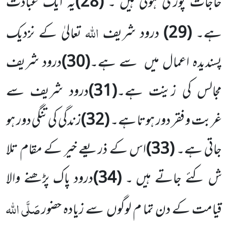
حاجات پوری ہوتی ہیں ۔
(28)
یہ ایک عبادت
اللہ
ہے۔
(29)
درود شریف
تعالیٰ کے نزدیک
پسندیدہ اعمال میں سے ہے۔
(30)
درود شریف
مجالس کی زینت ہے۔
(31)
درود شریف سے
غربت و فقر دور ہوتا ہے۔
(32)
زندگی کی تنگی دور ہو
جاتی ہے۔
(33)
اس کے ذریعے خیر کے مقام تلا
ش کئے جاتے ہیں ۔
(34)
درود پاک پڑھنے والا
صَلَّی اللہ
قیامت کے دن تما م لوگوں سے زیادہ حضور