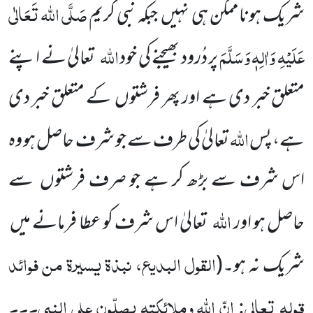
صَلَّی اللہ تَعَالٰی
شریک ہوناممکن ہی نہیں جبکہ نبی کریم
عَلَیْہِ وَاٰلِہٖ وَسَلَّمَ
اللہ
پر دُرود بھیجنے کی خود
تعالیٰ نے اپنے
متعلق خبر دی ہے اور پھر فرشتوں کے متعلق خبر دی
اللہ
ہے، پس
تعالیٰ کی طرف سے جو شرف حاصل ہو وہ
اس شرف سے بڑھ کر ہے جو صرف فرشتوں سے
اللہ
حاصل ہو اور
تعالیٰ اس شرف کو عطا فرمانے میں
القول البدیع، نبذۃ یسیرۃ من فوائد
شریک نہ ہو۔
(
قولہ تعالی: انّ اللّٰہ وملائکتہ یصلّون علی النبی۔۔۔