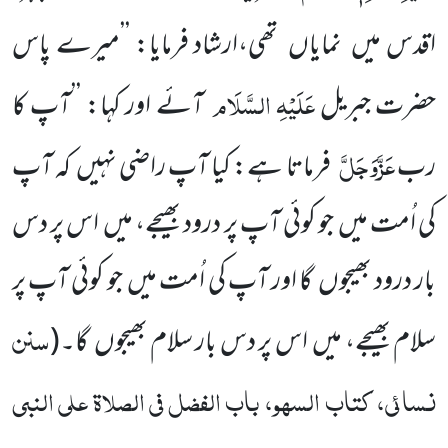
اقدس میں نمایاں تھی،ارشاد فرمایا: ’’میرے پاس
عَلَیْہِ السَّلَام
حضرت جبریل
آئے اور کہا: ’’آپ کا
عَزَّوَجَلَّ
رب
فرماتا ہے: کیا آپ راضی نہیں کہ آپ
کی اُمت میں جو کوئی آپ پر درود بھیجے، میں اس پر دس
بار درود بھیجوں گا اور آپ کی اُمت میں جو کوئی آپ پر
سنن
سلام بھیجے، میں اس پر دس بار سلام بھیجوں گا۔
(
نسائی، کتاب السہو، باب الفضل فی الصلاۃ علی النبی