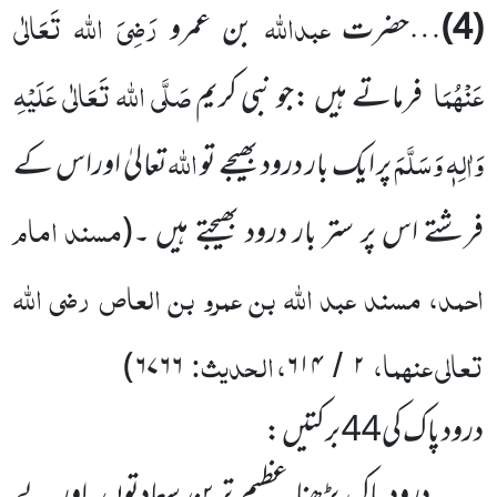
عبداللہ
رَضِیَ اللہ تَعَالٰی
(4)
…حضرت
بن عمرو
عَنْہُمَا
صَلَّی اللہ تَعَالٰی عَلَیْہِ
فرماتے ہیں :جو نبی کریم
وَاٰلِہٖ وَسَلَّمَ
اللہ
پر ایک بار درود بھیجے تو
تعالیٰ اوراس کے
مسند امام
فرشتے اس پر ستر بار درود بھیجتے ہیں ۔
(
احمد، مسند عبد اللّٰہ بن عمرو بن العاص رضی اللّٰہ
تعالی عنہما،
، الحدیث:
)
۶۷۶۶
۶۱۴
۲
/
درود پاک کی
44 برکتیں :
درودِ پاک پڑھنا عظیم ترین سعادتوں اور بے