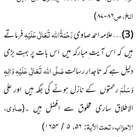
الخ، ص
)
۸۷
۸۶
-
رَحْمَۃُاللہ تَعَالٰی عَلَیْہِ
(3)
…علامہ احمد صاوی
فرماتے
ہیں کہ اس آیت ِمبارکہ میں اس بات پر بہت بڑی
صَلَّی اللہ تَعَالٰی عَلَیْہِ وَاٰلِہٖ
دلیل ہے کہ تاجدارِ رسالت
وَسَلَّمَ
رحمتوں کے نازل ہونے کی جگہ ہیں اور علی
صاوی،
الاطلاق ساری مخلوق سے افضل ہیں ۔
(
الاحزاب، تحت الآیۃ:
،
)
۱۶۵۴
۵
۵۶
/