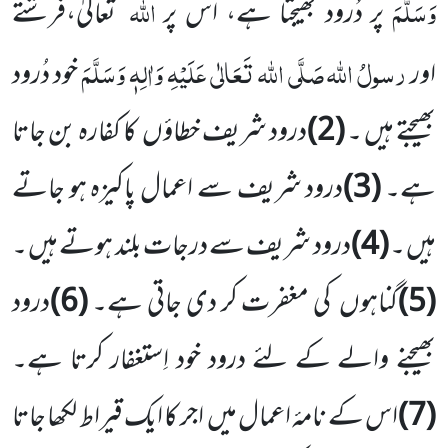
وَسَلَّمَ
اللہ
پر دُرود بھیجتا ہے، اس پر
تعالیٰ،فرشتے
رسولُ اللہ
صَلَّی اللہ تَعَالٰی عَلَیْہِ وَاٰلِہٖ وَسَلَّمَ
اور
خود دُرود
بھیجتے ہیں ۔
(2)
درود شریف خطاؤں کا کفارہ بن جاتا
ہے۔
(3)
درود شریف سے اعمال پاکیزہ ہو جاتے
ہیں ۔
(4)
درود شریف سے درجات بلند ہوتے ہیں ۔
(5)
گناہوں کی مغفرت کر دی جاتی ہے۔
(6)
درود
بھیجنے والے کے لئے درود خود اِستغفار کرتا ہے۔
(7)
اس کے نامۂ اعمال میں اجر کا ایک قیراط لکھا جاتا