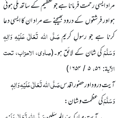
مراد ایسی رحمت فرمانا ہے جو تعظیم کے ساتھ ملی ہوئی
ہو اور فرشتوں کے درود بھیجنے سے مراد ان کا ایسی دعا
صَلَّی اللہ تَعَالٰی
عَلَیْہِ وَاٰلِہٖ
کرنا ہے جو رسولِ کریم
وَسَلَّمَ
صاوی، الاحزاب، تحت
کی شان کے لائق ہو۔
(
الآیۃ:
،
)
۱۶۵۴
۵
۵۶
/
صَلَّی اللہ تَعَالٰی عَلَیْہِ وَاٰلِہٖ
آیت ِدرود اور حضور اقدس
وَسَلَّمَ
کی عظمت و شان:
صَلَّی اللہ تَعَالٰی عَلَیْہِ
یہ آیت ِمبارکہ سیّد المرسَلین