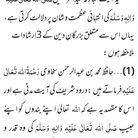
وَاٰلِہٖ وَسَلَّمَ
کی انتہائی عظمت و شان پر دلالت کرتی ہے،
یہاں اس سے متعلق بزرگانِ دین کے 3اِرشادات
ملاحظہ ہوں :
رَحْمَۃُاللہ تَعَالٰی
(1)
…حافظ محمد بن عبد الرحمٰن سخاوی
عَلَیْہِ
فرماتے ہیں :درود شریف کی آیت مدنی ہے اور
اللہ
ا س کا مقصد یہ ہے کہ
تعالیٰ اپنے بندوں کو اپنے
صَلَّی اللہ تَعَالٰی عَلَیْہِ وَاٰلِہٖ وَسَلَّمَ
حبیب
کی وہ قدر و