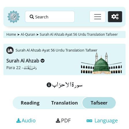
Search
Go
Home
➤
Al-Quran
➤
Surah Al Ahzab Ayat 56 Urdu Translation Tafseer
Surah Al Ahzab Ayat 56 Urdu Translation Tafseer
Surah Al Ahzab
وَ مَنْ یَّقْنُتْ
Para 22 -
سورة الاحزاب
Reading
Translation
Tafseer
Audio
PDF
Language