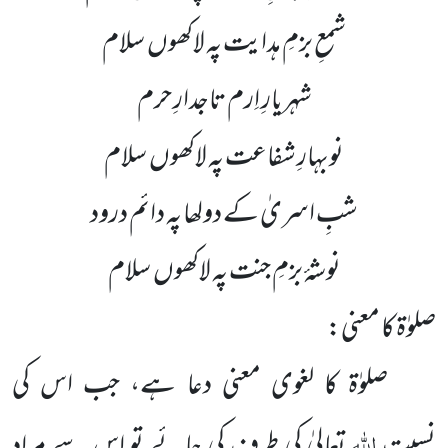
شمعِ بزمِ ہدایت پہ لاکھوں سلام
شہریارِ اِرم تاجدارِ حرم
نوبہارِ شفاعت پہ لاکھوں سلام
شبِ اسریٰ کے دولھا پہ دائم درود
نوشۂ بزمِ جنت پہ لاکھوں سلام
صلوٰۃ کا معنی:
صلوٰۃ کا لغوی معنی دعا ہے، جب اس کی
اللہ
نسبت
تعالیٰ کی طرف کی جائے تو اس سے مراد