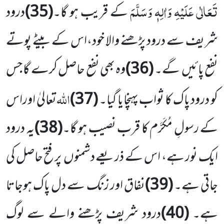
تَعَالٰی عَلَیْہِ وَاٰلِہٖ وَسَلَّمَ
کے قریب ہو گا۔
(35)
درود
شریف سے درود پڑھنے والا خود،اس کے بیٹے پوتے
نفع پائیں گے۔
(36)
وہ بھی نفع حاصل کرے گا جس
اللہ
کو درود پاک کا ثواب پہنچایا گیا۔
(37)
تعالیٰ اوراس
کے رسولِ مُکَرَّم کا قرب نصیب ہو گا۔
(38)
یہ درود
ایک نور ہے، اس کے ذریعے دشمنوں پر فتح حاصل کی
جاتی ہے۔
(39)
نفاق اور زنگ سے دل پاک ہوجاتا
ہے۔
(40)
درود شریف پڑھنے والے سے لوگ