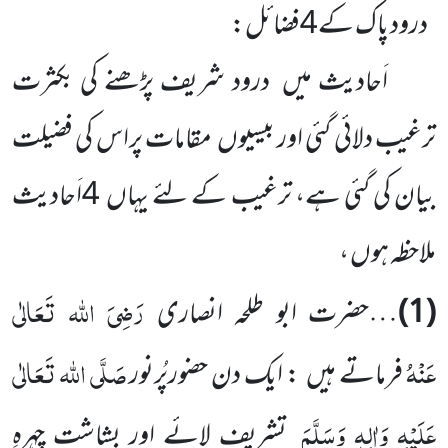
درود پاک کے
4فضائل:
اَحادیث میں درود شریف پڑھنے کی بکثرت
ترغیب دلائی گئی اور بیسیوں مقامات پراس کی فضیلت
بیان کی گئی ہے، ترغیب کے لئے یہاں 4اَحادیث
ملاحظہ ہوں ،
رَضِیَ اللہ تَعَالٰی
(1)
…حضرت ابو طلحہ انصاری
عَنْہُ
صَلَّی اللہ تَعَالٰی
فرماتے ہیں : ایک دن حضورپُرنور
عَلَیْہِ وَاٰلِہٖ وَسَلَّمَ
تشریف لائے اور بشاشت چہرہِ