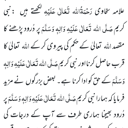
رَحْمَۃُاللہ تَعَالٰی عَلَیْہِ
علامہ سخاوی
لکھتے ہیں :نبی
صَلَّی اللہ تَعَالٰی عَلَیْہِ وَاٰلِہٖ وَسَلَّمَ
کریم
پر دُرود پڑھنے کا
اللہ
اللہ
مقصد
تعالیٰ کے حکم کی پیروی کر کے
تعالیٰ کا
صَلَّی اللہ تَعَالٰی عَلَیْہِ وَاٰلِہٖ
قرب حاصل کرنا اور نبی کریم
وَسَلَّمَ
کے حق کو ادا کرنا ہے۔ بعض بزرگوں نے مزید
صَلَّی اللہ تَعَالٰی عَلَیْہِ وَاٰلِہٖ وَسَلَّمَ
فرمایا کہ ہمارا نبی کریم
پر
دُرود بھیجنا ہماری طرف سے آپ کے درجات کی