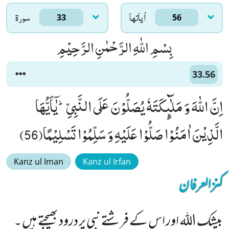
اٰياتها
سورۃ
33
56
بِسْمِ اللّٰهِ الرَّحْمٰنِ الرَّحِیْمِ
33.56
اِنَّ اللّٰهَ وَ مَلٰٓىٕكَتَهٗ یُصَلُّوْنَ عَلَى النَّبِیِّؕ-یٰۤاَیُّهَا
الَّذِیْنَ اٰمَنُوْا صَلُّوْا عَلَیْهِ وَ سَلِّمُوْا تَسْلِیْمًا(56)
Kanz ul Iman
Kanz ul Irfan
کنزالعرفان
بیشک اللہ اور اس کے فرشتے نبی پر درود بھیجتے ہیں ۔