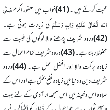
صَلَّی
محبت کرتے ہیں ۔
(41)
خواب میں حضور اکرم
اللہ تَعَالٰی عَلَیْہِ وَاٰلِہٖ وَسَلَّمَ
کی زیارت ہوتی ہے۔
(42)
درود شریف پڑھنے والا لوگوں کی غیبت سے
محفوظ رہتا ہے۔
(43)
درود شریف تمام اَعمال سے
زیادہ برکت والا اور افضل عمل ہے۔
(44)
درود
شریف دین و دنیا میں زیادہ نفع بخش ہے اور ا س کے
علاوہ اس وظیفہ میں اس سمجھدار آدمی کے لئے بہت
وسیع ثواب ہے جو اعمال کے ذَخائر کو اکٹھاکرنے پر