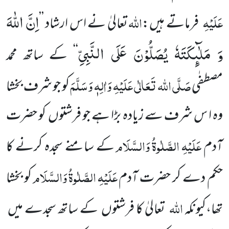
اِنَّ اللّٰهَ
عَلَیْہِ
اللہ
فرماتے ہیں:
تعالیٰ نے اس ارشاد ’’
وَ مَلٰٓىٕكَتَهٗ یُصَلُّوْنَ عَلَى النَّبِیِّ
‘‘ کے ساتھ محمد
صَلَّی اللہ تَعَالٰی عَلَیْہِ وَاٰلِہٖ وَسَلَّمَ
مصطفٰی
کو جو شرف بخشا
وہ ا س شرف سے زیادہ بڑا ہے جو فرشتوں کو حضرت
عَلَیْہِ
الصَّلٰوۃُ
وَالسَّلَام
آدم
کے سامنے سجدہ کرنے کا
عَلَیْہِ
الصَّلٰوۃُ
وَالسَّلَام
حکم دے کر حضرت آدم
کو بخشا
اللہ
تھا،کیونکہ
تعالیٰ کا فرشتوں کے ساتھ سجدے میں