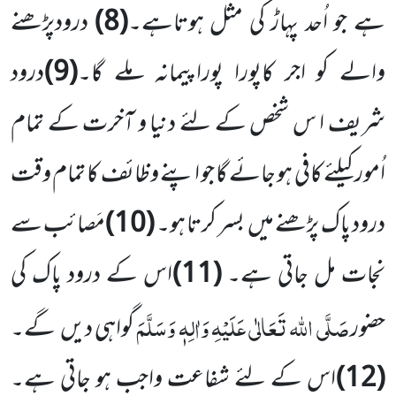
ہے جو اُحد پہاڑ کی مثل ہوتاہے۔
(8)
درودپڑھنے
والے کو اجر کاپورا پوراپیمانہ ملے گا۔
(9)
درود
شریف ا س شخص کے لئے دنیا و آخرت کے تمام
اُمور کیلئے کافی ہو جائے گا جو اپنے وظائف کا تمام وقت
درود پاک پڑھنے میں بسر کرتا ہو۔
(10)
مَصائب سے
نجات مل جاتی ہے۔
(11)
اس کے درود پاک کی
صَلَّی اللہ تَعَالٰی عَلَیْہِ وَاٰلِہٖ وَسَلَّمَ
حضور
گواہی دیں گے۔
(12)
اس کے لئے شفاعت واجب ہو جاتی ہے۔