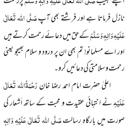
اپنے حبیب
پررحمت
صَلَّی اللہ تَعَالٰی
نازل فرماتا ہے اور فرشتے بھی آپ
عَلَیْہِ وَاٰلِہٖ وَسَلَّمَ
کے حق میں دعائے رحمت کرتے ہیں
اور اے مسلمانو! تم بھی ان پر درود و سلام بھیجو یعنی
رحمت و سلامتی کی دعائیں کرو۔
رَحْمَۃُاللہ تَعَالٰی
اعلیٰ حضرت امام احمد رضا خان
عَلَیْہِ
نے انتہائی عقیدت و محبت کے ساتھ اَشعار کی
صَلَّی اللہ تَعَالٰی عَلَیْہِ وَاٰلِہٖ
صورت میں بارگاہِ رسالت