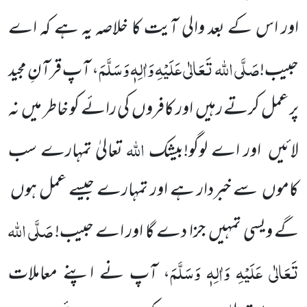
اور اس کے بعد والی آیت کا خلاصہ یہ ہے کہ اے
صَلَّی اللہ تَعَالٰی عَلَیْہِ وَاٰلِہٖ وَسَلَّمَ
حبیب!
، آپ قرآنِ مجید
پر عمل کرتے رہیں اور کافروں کی رائے کو خاطر میں نہ
اللہ
لائیں اور اے لوگو!بیشک
تعالیٰ تمہارے سب
کاموں سے خبردار ہے اور تمہارے جیسے عمل ہوں
صَلَّی اللہ
گے ویسی تمہیں جزا دے گا اور اے حبیب!
تَعَالٰی عَلَیْہِ وَاٰلِہٖ وَسَلَّمَ
، آپ نے اپنے معاملات