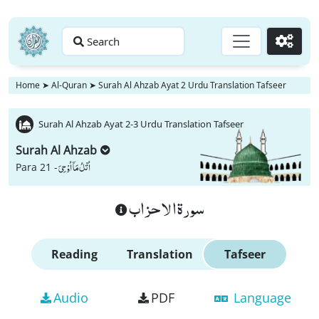
Search
Go
Home
➤
Al-Quran
➤
Surah Al Ahzab Ayat 2 Urdu Translation Tafseer
Surah Al Ahzab Ayat 2-3 Urdu Translation Tafseer
Surah Al Ahzab
اُتْلُ مَاۤ اُوْحِیَ
Para 21 -
سورة الاحزاب
Reading
Translation
Tafseer
Audio
PDF
Language