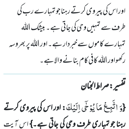
اور اس کی پیروی کرتے رہنا جو تمہارے رب کی
طرف سے تمہیں وحی کی جاتی ہے۔ بیشک الله
تمہارے کاموں سے خبردار ہے۔ اور الله پر بھروسہ
رکھو اور الله کافی کام بنانے والاہے۔
تفسیر : ‎صراط الجنان
وَ اتَّبِـعْ مَا یُوْحٰۤى اِلَیْكَ
{
: اور اس کی پیروی کرتے
رہنا جو تمہاری طرف وحی کی جاتی ہے۔}
اس آیت