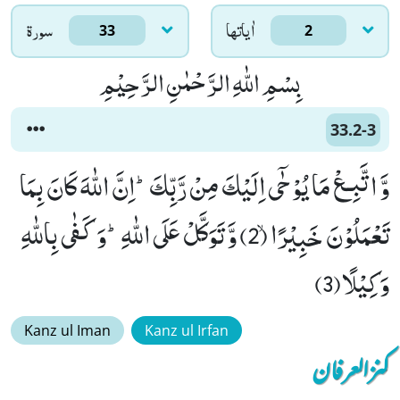
اٰياتها
سورۃ
33
2
بِسْمِ اللّٰهِ الرَّحْمٰنِ الرَّحِیْمِ
33.2-3
وَّ اتَّبِـعْ مَا یُوْحٰۤى اِلَیْكَ مِنْ رَّبِّكَؕ-اِنَّ اللّٰهَ كَانَ بِمَا
تَعْمَلُوْنَ خَبِیْرًاۙ (2) وَّ تَوَكَّلْ عَلَى اللّٰهِؕ-وَ كَفٰى بِاللّٰهِ
وَكِیْلًا(3)
Kanz ul Iman
Kanz ul Irfan
کنزالعرفان