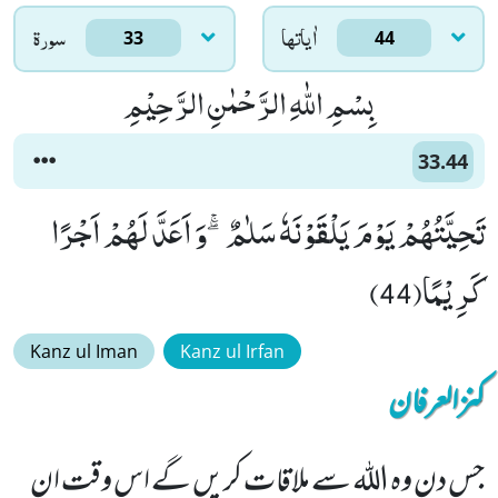
اٰياتها
سورۃ
33
44
بِسْمِ اللّٰهِ الرَّحْمٰنِ الرَّحِیْمِ
33.44
تَحِیَّتُهُمْ یَوْمَ یَلْقَوْنَهٗ سَلٰمٌۖۚ-وَ اَعَدَّ لَهُمْ اَجْرًا
كَرِیْمًا(44)
Kanz ul Iman
Kanz ul Irfan
کنزالعرفان
جس دن وہ اللہ سے ملاقات کریں گے اس وقت ان