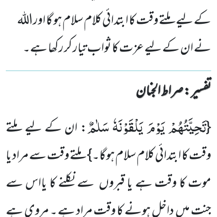
کے لیے ملتے وقت کا ابتدائی کلام سلام ہو گا اوراللہ
نے ان کے لیے عزت کا ثواب تیار کر رکھا ہے۔
تفسیر : ‎صراط الجنان
تَحِیَّتُهُمْ یَوْمَ یَلْقَوْنَهٗ سَلٰمٌ
{
: ان کے لیے ملتے
وقت کا ابتدائی کلام سلام ہوگا۔} ملتے وقت سے مراد یا
موت کا وقت ہے یا قبروں سے نکلنے کا یااس سے
جنت میں داخل ہونے کا وقت مراد ہے ۔ مروی ہے