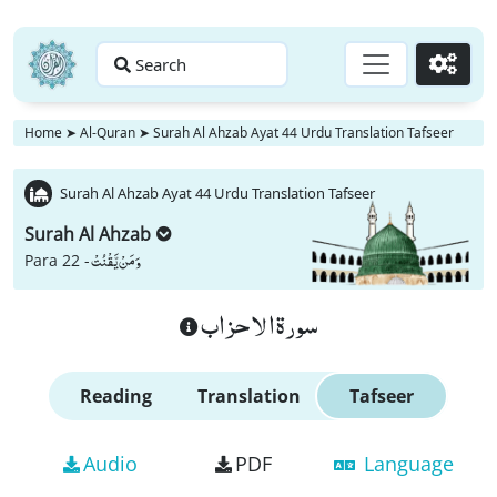
Search
Go
Home
➤
Al-Quran
➤
Surah Al Ahzab Ayat 44 Urdu Translation Tafseer
Surah Al Ahzab Ayat 44 Urdu Translation Tafseer
Surah Al Ahzab
وَ مَنْ یَّقْنُتْ
Para 22 -
سورة الاحزاب
Reading
Translation
Tafseer
Audio
PDF
Language