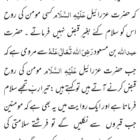
عَلَیْہِ السَّلَام
کہ حضرت عزرائیل
کسی مومن کی روح
اس کو سلام کئے بغیر قبض نہیں فرماتے ۔ حضرت
عبداللہ
رَضِیَ اللہ تَعَالٰی عَنْہُ
بن مسعود
سے مروی ہے کہ
عَلَیْہِ السَّلَام
جب حضرت عزرائیل
مومن کی روح
قبض کرنے آتے ہیں تو کہتے ہیں : تیرا ربّ تجھے سلام
فرماتا ہے اور ایک روایت میں یہ بھی ہے کہ مومنین
جب قبروں سے نکلیں گے تو فرشتے سلامتی کی