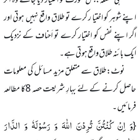
فقہی مسئلہ:جس عورت کو اختیار دیا جائے وہ اگر
اپنے شوہر کو اختیا ر کرے تو طلاق واقع نہیں ہوتی اور
اگر اپنے نفس کو اختیار کرے تو اَحناف کے نزدیک
ایک بائنہ طلاق واقع ہو تی ہے۔
نوٹ:طلاق سے متعلق مزید مسائل کی معلومات
حاصل کرنے کے لئے بہارِ شریعت حصہ 8کا مطالعہ
فرمائیں ۔
وَ اِنْ كُنْتُنَّ تُرِدْنَ اللّٰهَ وَ رَسُوْلَهٗ وَ الدَّارَ
{