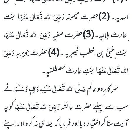
رَضِیَ اللہ تَعَالٰی عَنْہَا
اسدیہ۔
(2)
حضرت میمونہ
بنت
رَضِیَ اللہ تَعَالٰی عَنْہَا
ِحارث ہلالیہ۔
(3)
حضرت صفیہ
رَضِیَ
بنت ِ حُیَیْ بن اخطب خَیبریہ۔
(4)
حضرت جویریہ
اللہ تَعَالٰی عَنْہَا
بنتِ حارث مصطلقیہ۔
صَلَّی اللہ تَعَالٰی عَلَیْہِ وَاٰلِہٖ وَسَلَّمَ
سرکار ِدو عالَم
نے
رَضِیَ اللہ تَعَالٰی عَنْہَا
سب سے پہلے حضرت عائشہ
کو یہ
آیت سنا کر اختیا ر دیا اور فرما یا کہ جلدی نہ کرو اوراپنے