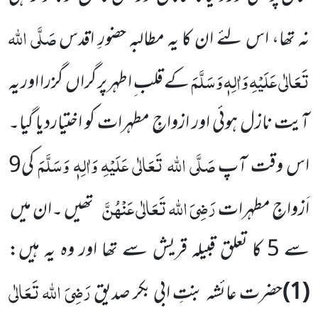
صَلَّی اللہ
نہ تھا، اس لئے ان کا یہ مطالبہ حضورِ اقدس
تَعَالٰی عَلَیْہِ وَاٰلِہٖ وَسَلَّمَ
کے قلب ِ اطہر پر گراں گزرا اور یہ
آیت نازل ہوئی اور ازواجِ مطہرات کو اختیاردیا گیا۔
صَلَّی اللہ تَعَالٰی عَلَیْہِ وَاٰلِہٖ وَسَلَّمَ
اس وقت آپ
کی9
رَضِیَ اللہ تَعَالٰی عَنْہُنَّ
اَزواجِ مطہرات
تھیں ۔ان میں
سے 5 کا تعلق قبیلہ قریش سے تھا اور وہ یہ ہیں:
رَضِیَ اللہ تَعَالٰی
(1)
حضرت عائشہ بنتِ ابی بکر صدیق