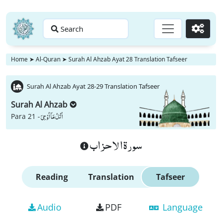
Search
Go
Home
➤
Al-Quran
➤
Surah Al Ahzab Ayat 28 Translation Tafseer
Surah Al Ahzab Ayat 28-29 Translation Tafseer
Surah Al Ahzab
اُتْلُ مَاۤ اُوْحِیَ
Para 21 -
سورة الاحزاب
Reading
Translation
Tafseer
Audio
PDF
Language