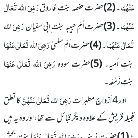
عَنْہُمَا
رَضِیَ اللہ تَعَالٰی
۔
(2)
حضرت حفصہ بنت ِ فاروق
عَنْہُمَا
رَضِیَ اللہ
۔
(3)
حضرت اُمِّ حبیبہ بنت ِابی سفیان
تَعَالٰی عَنْہُمَا
رَضِیَ اللہ تَعَالٰی عَنْہَا
۔
(4)
حضرت اُمِّ سلمیٰ
رَضِیَ اللہ تَعَالٰی عَنْہَا
بنتِ اُمیہ۔
(5)
حضرت سودہ
بنتِ زَمْعَہ۔
رَضِیَ اللہ تَعَالٰی عَنْہُنَّ
اور 4 اَزواجِ مطہرات
کا تعلق
قبیلہ قریش کے علاوہ دیگر قبائل سے تھا،اور وہ یہ ہیں
رَضِیَ اللہ تَعَالٰی عَنْہَا
:
(1)
حضرت زینب
بنت ِجحش