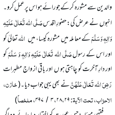
والدین سے مشورہ کرکے جو رائے ہو اس پر عمل کرو۔
صَلَّی اللہ تَعَالٰی عَلَیْہِ
انہوں نے عرض کی: حضورِ اقدس
وَاٰلِہٖ وَسَلَّمَ
اللہ
کے معا ملہ میں مشورہ کیسا، میں
تعالیٰ کو
صَلَّی اللہ تَعَالٰی عَلَیْہِ وَاٰلِہٖ وَ سَلَّمَ
اور اس کے رسول
کو
اور دارِ آخرت کو چاہتی ہو ں اور باقی از واجِ مطہرات
رَضِیَ اللہ تَعَالٰی عَنْہُنَّ
خازن،
نے بھی یہی جواب دیا۔(
الاحزاب، تحت الآیۃ:
،
،
، ملخصاً
)
۴۹۷
۳
۲۸
۲۹
/