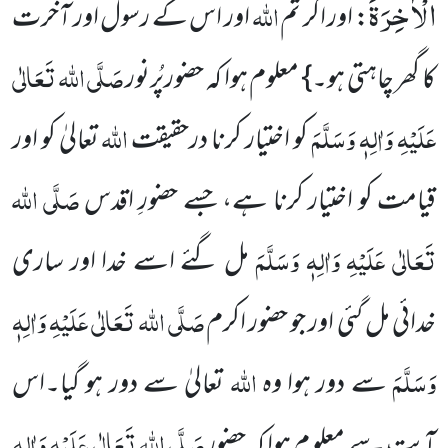
الْاٰخِرَةَ
اللہ
: اور اگر تم
اور اس کے رسول اور آخرت
صَلَّی اللہ تَعَالٰی
کا گھر چاہتی ہو۔} معلوم ہوا کہ حضورپُرنور
عَلَیْہِ وَاٰلِہٖ وَسَلَّمَ
اللہ
کو اختیار کرنا درحقیقت
تعالیٰ کو اور
صَلَّی اللہ
قیامت کو اختیار کرنا ہے، جسے حضورِ اقدس
تَعَالٰی عَلَیْہِ وَاٰلِہٖ وَسَلَّمَ
مل گئے اسے خدا اور ساری
صَلَّی اللہ تَعَالٰی عَلَیْہِ وَاٰلِہٖ
خدائی مل گئی اور جو حضور اکرم
وَسَلَّمَ
اللہ
سے دور ہوا وہ
تعالیٰ سے دور ہو گیا۔اس
صَلَّی اللہ تَعَالٰی عَلَیْہِ وَاٰلِہٖ
آیت سے معلو م ہوا کہ حضور