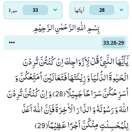
اٰياتها
سورۃ
33
28
بِسْمِ اللّٰهِ الرَّحْمٰنِ الرَّحِیْمِ
33.28-29
یٰۤاَیُّهَا النَّبِیُّ قُلْ لِّاَزْوَاجِكَ اِنْ كُنْتُنَّ تُرِدْنَ
الْحَیٰوةَ الدُّنْیَا وَ زِیْنَتَهَا فَتَعَالَیْنَ اُمَتِّعْكُنَّ وَ
اُسَرِّحْكُنَّ سَرَاحًا جَمِیْلًا(28) وَ اِنْ كُنْتُنَّ تُرِدْنَ
اللّٰهَ وَ رَسُوْلَهٗ وَ الدَّارَ الْاٰخِرَةَ فَاِنَّ اللّٰهَ اَعَدَّ
لِلْمُحْسِنٰتِ مِنْكُنَّ اَجْرًا عَظِیْمًا(29)