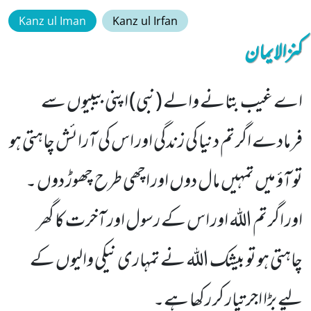
Kanz ul Iman
Kanz ul Irfan
کنزالایمان
اے غیب بتانے والے (نبی) اپنی بیبیوں سے
فرمادے اگر تم دنیا کی زندگی اور اس کی آرائش چاہتی ہو
تو آؤ میں تمہیں مال دوں اور اچھی طرح چھوڑ دوں ۔
اور اگر تم الله اور اس کے رسول اور آخرت کا گھر
چاہتی ہو تو بیشک الله نے تمہاری نیکی والیوں کے
لیے بڑا اجر تیار کر رکھا ہے۔