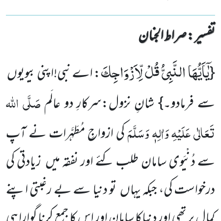
تفسیر : ‎صراط الجنان
یٰۤاَیُّهَا النَّبِیُّ قُلْ لِّاَزْوَاجِكَ
{
: اے نبی!اپنی بیویوں
صَلَّی اللہ
سے فرمادو۔} شانِ نزول:سرکارِ دو عالَم
تَعَالٰی عَلَیْہِ وَاٰلِہٖ وَسَلَّمَ
کی ازواجِ مُطَہَّرات نے آپ
سے دُنْیَوی سامان طلب کئے اور نفقہ میں زیادتی کی
درخواست کی، جبکہ یہاں تو دنیا سے بے رغبتی اپنے
کمال پر تھی اور دنیاکا سامان اور اس کا جمع کرنا گوارا ہی