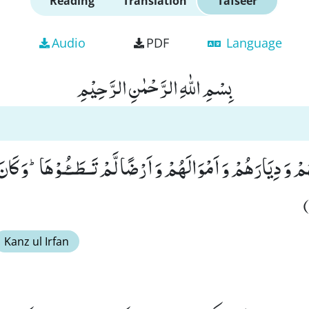
Reading
Translation
Tafseer
Audio
PDF
Language
بِسْمِ اللّٰهِ الرَّحْمٰنِ الرَّحِیْمِ
مْ وَ دِیَارَهُمْ وَ اَمْوَالَهُمْ وَ اَرْضًا لَّمْ تَـطَــٴُـوْهَاؕ-وَ كَانَ ا
Kanz ul Irfan