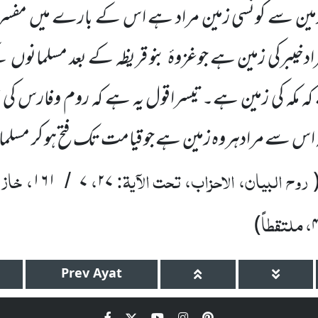
ن سے کونسی زمین مراد ہے اس کے بارے میں مفسری
یبرکی زمین ہے جوغزوۂ بنو قریظہ کے بعد مسلمانوں ک
کہ مکہ کی زمین ہے۔تیسراقول یہ ہے کہ روم وفارس کی ز
ہ اس سے مرادہروہ زمین ہے جو قیامت تک فتح ہو کر مسلم
روح البیان، الاحزاب، تحت الآیۃ:
،
، خاز
۱۶۱
۷
۲۷
/
، ملتقطاً
)
Prev
Ayat