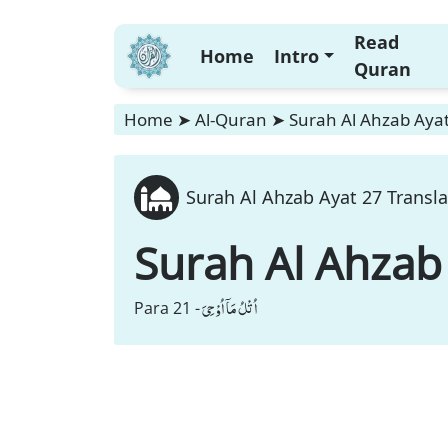
Read
Home
Intro
Quran
Home
➤
Al-Quran
➤
Surah Al Ahzab Ayat
Surah Al Ahzab Ayat 27 Transla
Surah Al Ahzab
اُتْلُ مَاۤ اُوْحِیَ
Para 21 -