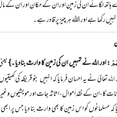
ہاتھ لگائے ان کی زمین اور ان کے مکان اور ان کے مال
نہیں رکھا ہے اور الله ہر چیز پر قادر ہے۔
هُمْ
اللہ
: اور
نے تمہیں ان کی زمین کا وارث بنادیا۔}
یعنی
اللہ
تعالیٰ نے یہ احسان فرمایا کہ انہیں بنو قریظہ کی کھیتی
ت کا،ان کے نقد اَموال، اثاثہ جات اور مویشیوں وغیرہ کا
یا کہ مسلمانوں کو اس زمین کا بھی وارث بنا دیا جس پر ابھ