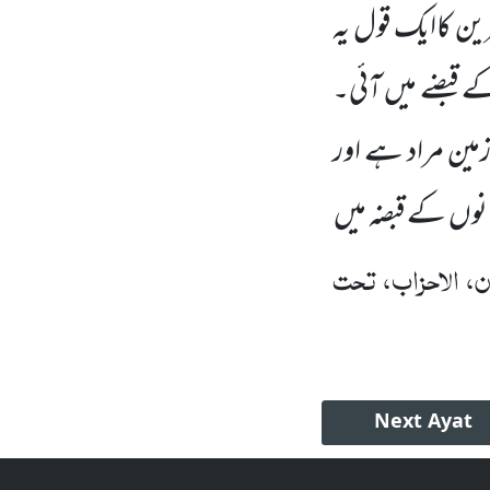
ن کاایک قول یہ
ے قبضے میں آئی۔
مین مراد ہے اور
انوں کے قبضہ میں
ن، الاحزاب، تحت
Next
Ayat