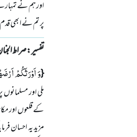
اور ہم نے تمہارے 
پر تم نے ابھی قدم 
تفسیر : ‎صراط الجنان
وَ اَوْرَثَكُمْ اَرْضَ
{
ملی اور مسلمانوں پر
کے قلعوں اور مکانا
مزید یہ احسان فرما