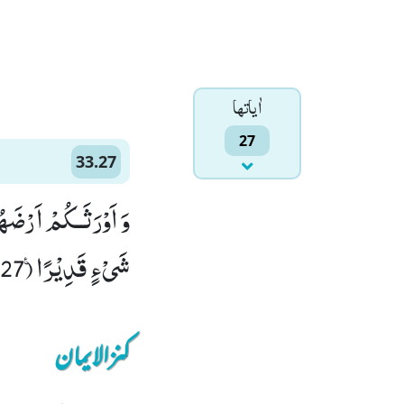
اٰياتها
27
33.27
وَ اَوْرَثَــكُمْ اَرْضَهُ
شَیْءٍ قَدِیْرًا۠ (27)
کنزالایمان