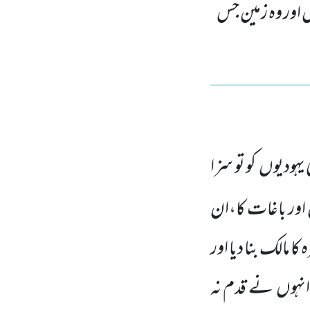
 اور وہ زمین جس
 یہودیوں کو تو سزا
وں اور باغات کا،ان
 مالک بنا دیا اور
ی انہوں نے قدم نہ