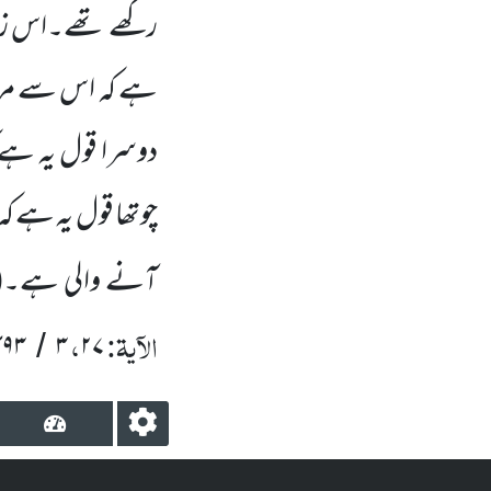
رکھے تھے۔اس زمی
ہے کہ اس سے مرادخ
دوسرا قول یہ ہے 
چوتھا قول یہ ہے ک
آنے والی ہے۔
(
الآیۃ:
،
۴۹۳
۳
۲۷
/