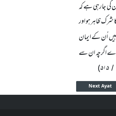
ن کی جارہی ہے کہ
ا شرک ظاہر ہو اور
ہیں
اُن کے ایمان
 کرے اگرچہ ان سے
)
۵۱۵
/
Next
Ayat