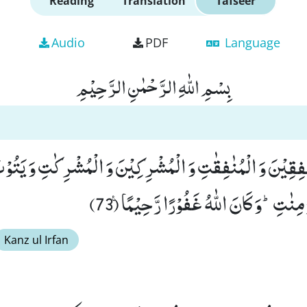
Reading
Translation
Tafseer
Audio
PDF
Language
بِسْمِ اللّٰهِ الرَّحْمٰنِ الرَّحِیْمِ
ُنٰفِقِیْنَ وَ الْمُنٰفِقٰتِ وَ الْمُشْرِكِیْنَ وَ الْمُشْرِكٰتِ وَ یَتُوْبَ
مِنٰتِؕ-وَ كَانَ اللّٰهُ غَفُوْرًا رَّحِیْمًا۠ (73)
Kanz ul Irfan