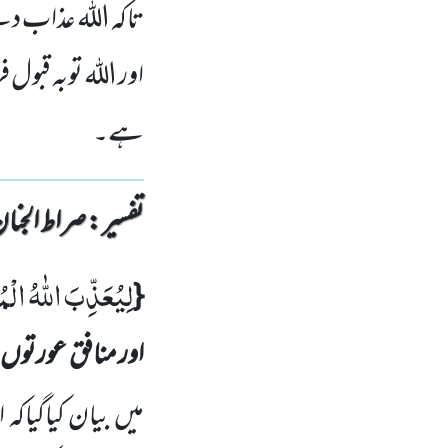
تاکہ اللہ عذاب د
اور اللہ توبہ قبول
ہے۔
تفسیر : ‎صراط الجنان
لِیُعَذِّبَ اللّٰهُ ال
{
اور منافق عورتوں
میں بیان کیاگیاک