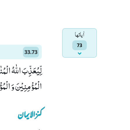
اٰياتها
73
33.73
لِّیُعَذِّبَ اللّٰهُ الْم
الْمُؤْمِنِیْنَ وَ الْمُؤْ
کنزالایمان