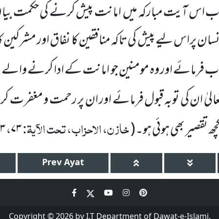
اب اس آیت مبارکہ میں
امانت پیش کرنے کی حکمت
بیا
نسان پراس لیے پیش کی
تاکہ منافقین کا نفاق اور مشرکین ک
ب فرمائے اور وہ مومنین جو امانت کے ادا کرنے والے 
عالیٰ ان کی توبہ قبول فرمائے اور ان پر رحمت و مغفرت
خازن، الاحزاب، تحت الآیۃ:
،
چھ تقصیر بھی ہوئی ہو۔(
۷۳
۳
Prev
Ayat
Copyright © 2026 by I.T Department of Dawat-e-Islami.