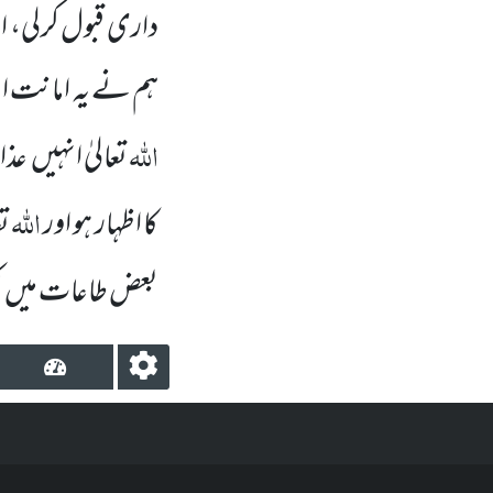
داری قبول کرلی، 
ہم نے یہ امانت ا
اللہ
تعالیٰ انہیں
عذا
اللہ
کا اظہار ہو اور
ت
بعض طاعات میں
ک