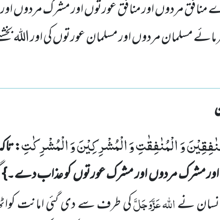
ے منافق مردوں اور منافق عورتوں اور مشرک مردوں اور
 فرمائے مسلمان مردوں اور مسلمان عورتوں کی اور اللہ بخشنے
ْمُنٰفِقِیْنَ وَ الْمُنٰفِقٰتِ وَ الْمُشْرِكِیْنَ وَ الْمُشْرِكٰتِ
: تاکہ
اور مشرک مردوں
اور
مشرک عورتوں
کو عذاب دے۔}
گ
اللہ
عَزَّوَجَلَّ
ہ انسان نے
کی طرف سے دی گئی امانت کواٹھا