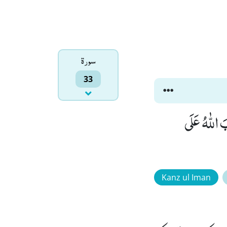
سورۃ
33
 اللّٰهُ عَلَى
Kanz ul Iman