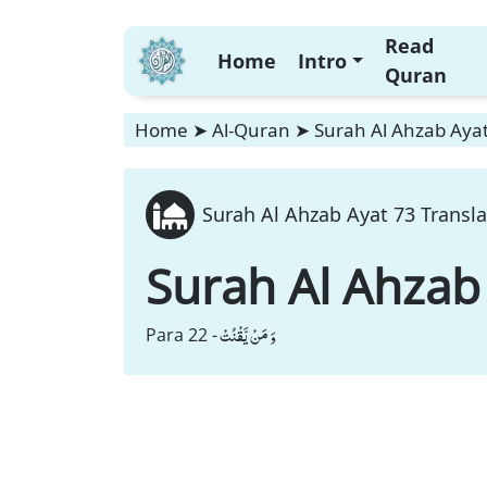
Read
Home
Intro
Quran
Home
➤
Al-Quran
➤
Surah Al Ahzab Ayat
Surah Al Ahzab Ayat 73 Transla
Surah Al Ahzab
وَ مَنْ یَّقْنُتْ
Para 22 -