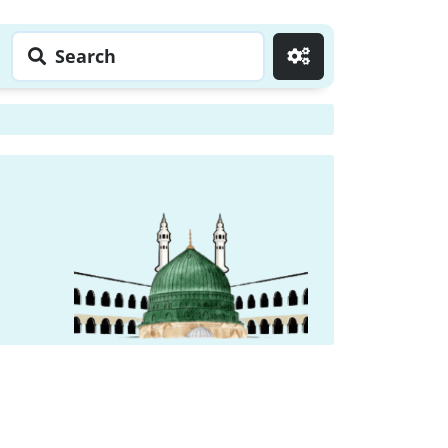
Search
Go