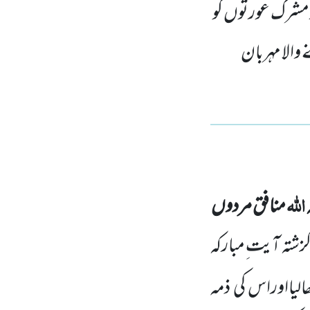
 مشرک عورتوں کو
 والا مہربان
اللہ
منافق مردوں
زشتہ آیت ِمبارکہ
لیااوراس کی ذمہ