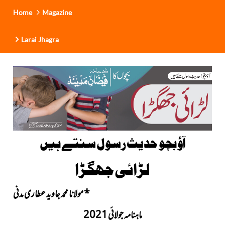
Home
Magazine
Larai Jhagra
آؤ بچو حدیث رسول سنتے ہیں
لڑائی جھگڑا
*
مولانا محمد جاوید عطاری مدنی
ماہنامہ جولائی 2021