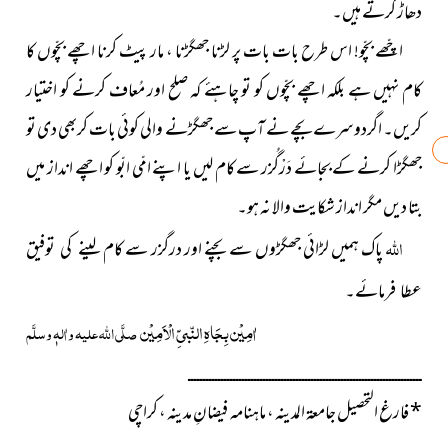
دھاڑ کرتے ہیں۔
اچّھے بچّو! اس طرح بات بات پر لڑنا جھگڑنا ، مار پیٹ کرنا اچھے بچّوں کا
کام نہیں ہے بلکہ اچھے بچّوں کو تو چاہئے کہ صلح اور مُعاف کرنے کو اختیار
کریں۔ اگردوسرے بچے نے آپ سے جھگڑنے والی کوئی بات کربھی دی تو
جھگڑا کرنے کے بجائے دَرْگُزر سے کام لیں یا اپنے امّی ابّو کو اچھے انداز میں
بتا دیں مگر انداز شکایت والا نہ ہو۔
اللہ
پاک ہمیں لڑائی جھگڑوں سے بچنے اور درگزر سے کام
لینے کی توفیق
عطا فرمائے۔
اٰمِیْن بِجَاہِ النّبیِّ الْاَمِیْن
صلَّی اللہ علیہ واٰلہٖ وسلَّم
ــــــــــــــــــــــــــــــــــــــــــــــــــــــــــــــــــــــــــــــ
*
فارغ التحصیل جامعۃ المدینہ ،
ماہنامہ فیضانِ مدینہ ، کراچی