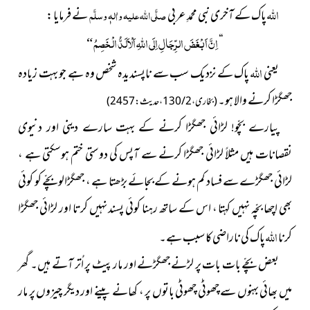
اللہ
پاک کے آخری نبی محمدِ عربی
صلَّی اللہ علیہ واٰلہٖ وسلَّم
نے فرمایا :
اِنَّ اَبْغَضَ الرِّجَالِ اِلَی اللہِ اَلْاَلَدُّ الْخَصِمُ
“
“
اللہ
یعنی
پاک کے نزدیک سب سے ناپسندیدہ شخص وہ ہے جو بہت زیادہ
جھگڑا کرنے والا ہو۔
( بخاری ، 2 / 130 ، حدیث : 2457)
پیارے بچّو! لڑائی جھگڑا کرنے کے بہت سارے دینی اور دنیوی
نقصانات ہیں مثلاً لڑائی جھگڑا کرنے سے آپس کی دوستی ختم ہوسکتی ہے ،
لڑائی جھگڑے سے فساد کم ہونے کے بجائے بڑھتا ہے ، جھگڑالو بچّے کو کوئی
بھی اچھا بچّہ نہیں کہتا ، اس کے ساتھ رہنا کوئی پسند نہیں کرتا اور لڑائی جھگڑا
اللہ
کرنا
پاک کی ناراضی کا سبب ہے۔
بعض بچّے بات بات پر لڑنے جھگڑ
نے اور مار پیٹ پر اُتر آتے
ہیں۔ گھر
میں بھائی بہنوں سے چھوٹی چھوٹی باتوں پر ، کھانے پینے اور دیگر چیزوں پر مار