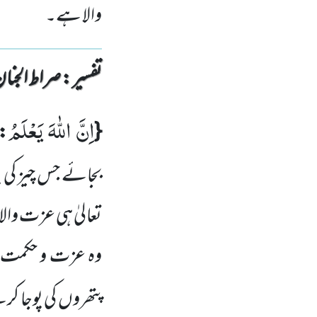
والا ہے۔
تفسیر : ‎صراط الجنان
اِنَّ اللّٰهَ یَعْلَمُ
{
:
بجائے جس چیز کی 
تعالیٰ ہی عزت وال
وہ عزت و حکمت وا
پتھروں کی پوجا 