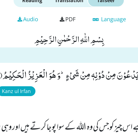
Reading
Translation
Tafseer
Audio
PDF
Language
بِسْمِ اللّٰهِ الرَّحْمٰنِ الرَّحِیْمِ
ا یَدْعُوْنَ مِنْ دُوْنِهٖ مِنْ شَیْءٍؕ-وَ هُوَ الْعَزِیْزُ الْحَكِیْمُ(42)
Kanz ul Irfan
ے اس چیز کو جس کی وہ الله کے سوا پوجا کرتے ہیں اور وہ