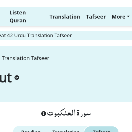
Listen
Translation
Tafseer
More
Quran
at 42 Urdu Translation Tafseer
 Translation Tafseer
ut
سورة العنكبوت