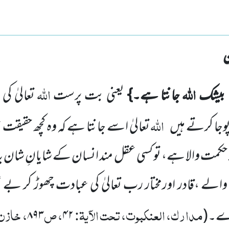
اللہ
اللہ
 بیشک
جانتا ہے۔}
یعنی بت پرست
تعالیٰ ک
اللہ
پوجا کرتے ہیں
تعالیٰ اسے جانتا ہے کہ وہ کچھ حقیقت 
ا حکمت والا ہے، تو کسی عقل مند انسان کے شایانِ شان
لے ،قادر اورمختار رب تعالیٰ کی عبادت چھوڑ کر بے عل
مدارک، العنکبوت، تحت الآیۃ:
، ص
، خازن
کرے۔(
۴۲
۸۹۳