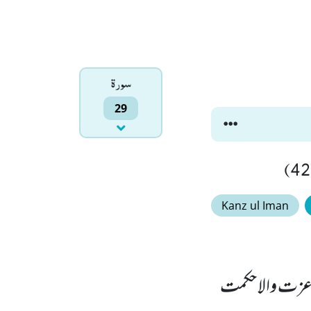
سورۃ
29
Kanz ul Iman
ی عزت والا حکمت