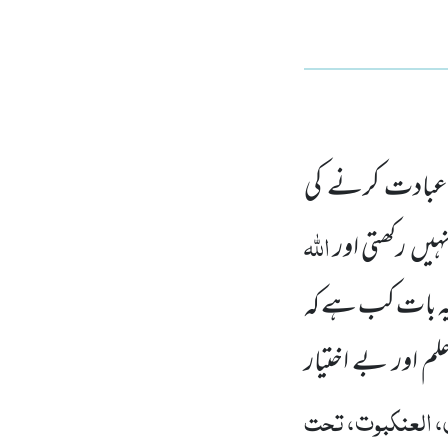
ی عبادت کرنے کی
اللہ
نہیں رکھتی اور
 یہ بات کب ہے کہ
م اور بے اختیار
، العنکبوت، تحت