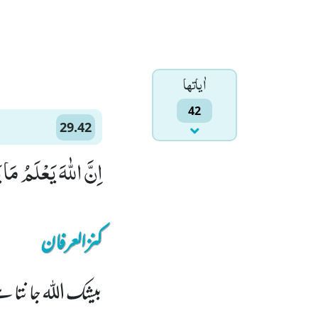
اٰياتها
42
29.42
اِنَّ اللّٰهَ یَعْلَمُ مَ
کنزالعرفان
بیشک الله جانتا ہ