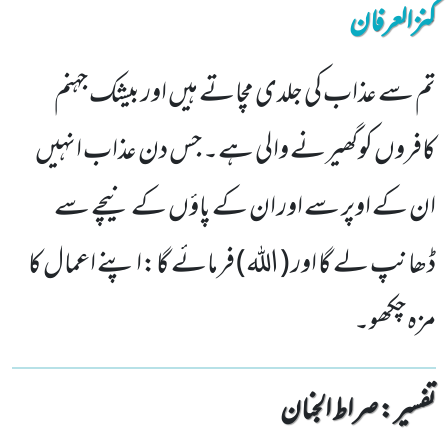
کنزالعرفان
تم سے عذاب کی جلدی مچاتے ہیں اور بیشک جہنم
کافروں کوگھیرنے والی ہے۔ جس دن عذاب انہیں
ان کے اوپر سے اور ان کے پاؤں کے نیچے سے
ڈھانپ لے گا اور ( الله) فرمائے گا:اپنے اعمال کا
مزہ چکھو۔
تفسیر : ‎صراط الجنان