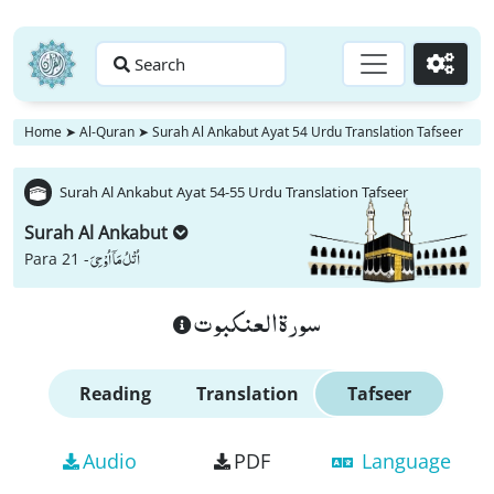
Search
Go
Home
➤
Al-Quran
➤
Surah Al Ankabut Ayat 54 Urdu Translation Tafseer
Surah Al Ankabut Ayat 54-55 Urdu Translation Tafseer
Surah Al Ankabut
اُتْلُ مَاۤ اُوْحِیَ
Para 21 -
سورة العنكبوت
Reading
Translation
Tafseer
Audio
PDF
Language