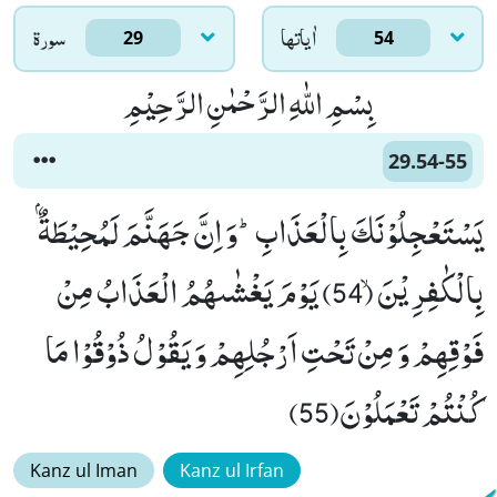
اٰياتها
سورۃ
29
54
بِسْمِ اللّٰهِ الرَّحْمٰنِ الرَّحِیْمِ
29.54-55
یَسْتَعْجِلُوْنَكَ بِالْعَذَابِؕ-وَ اِنَّ جَهَنَّمَ لَمُحِیْطَةٌۢ
بِالْكٰفِرِیْنَۙ (54) یَوْمَ یَغْشٰىهُمُ الْعَذَابُ مِنْ
فَوْقِهِمْ وَ مِنْ تَحْتِ اَرْجُلِهِمْ وَ یَقُوْلُ ذُوْقُوْا مَا
كُنْتُمْ تَعْمَلُوْنَ(55)
Kanz ul Iman
Kanz ul Irfan