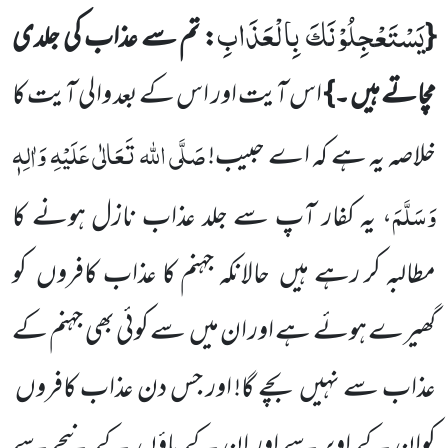
یَسْتَعْجِلُوْنَكَ بِالْعَذَابِ
{
: تم سے عذاب کی جلدی
مچاتے ہیں ۔}
اس آیت اور اس کے بعد والی آیت کا
صَلَّی اللہ تَعَالٰی عَلَیْہِ وَاٰلِہٖ
خلاصہ یہ ہے کہ اے حبیب!
وَسَلَّمَ
، یہ کفار آپ سے جلد عذاب نازل ہونے کا
مطالبہ کر رہے ہیں حالانکہ جہنم کا عذاب کافروں کو
گھیرے ہوئے ہے اور ان میں سے کوئی بھی جہنم کے
عذاب سے نہیں بچے گا! اور جس دن عذاب کافروں
کوان کے اوپر سے اور ان کے پاؤں کے نیچے سے