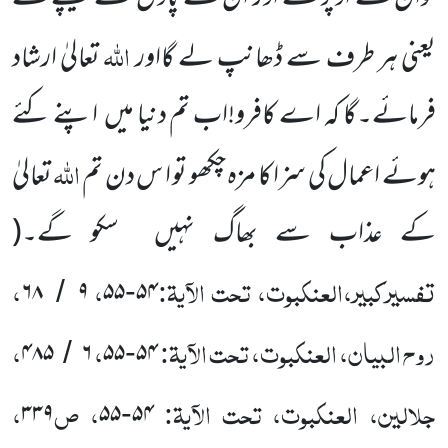
اللہ
یعنی ہر طرف سے ڈھانپ لے گااور
تعالیٰ ارشاد
فرمائے۔گا کہ اے کافرو!اب تم دنیا میں اپنے کئے
اللہ
ہوئے اعمال کی سزا کا مزہ چکھو تو ا س دن تم
تعالیٰ
کے عذاب سے بھاگ نہیں سکو گے۔(
تفسیرکبیر،العنکبوت، تحت الآیۃ:
،
،
۶۸
۹
۵۵
۵۴
/
-
روح البیان، العنکبوت، تحت الآیۃ:
،
،
۴۸۵
۶
۵۵
۵۴
/
-
جلالین، العنکبوت، تحت الآیۃ:
، ص
،
۳۳۹
۵۵
۵۴
-