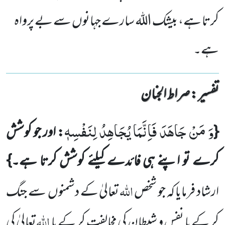
کرتا ہے، بیشک الله سارے جہانوں سے بے پرواہ
ہے۔
تفسیر : ‎صراط الجنان
وَ مَنْ جَاهَدَ فَاِنَّمَا یُجَاهِدُ لِنَفْسِهٖ
{
: اور جو کوشش
کرے تو اپنے ہی فائدے کیلئے کوشش کرتا ہے۔}
اللہ
ارشاد فرمایا کہ جو شخص
تعالیٰ کے دشمنوں
سے جنگ
اللہ
کر کے یا نفس و شیطان کی مخالفت کر کے یا
تعالیٰ کی