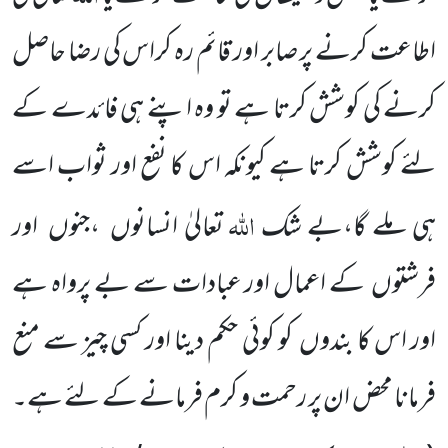
اطاعت کرنے پر صابر اور قائم رہ کراس کی رضا حاصل
کرنے کی کوشش کرتا ہے تو وہ اپنے ہی فائدے کے
لئے کوشش کرتا ہے کیونکہ اس کا نفع اور ثواب اسے
اللہ
ہی ملے گا،بے شک
تعالیٰ انسانوں
،جنوں
اور
فرشتوں
کے اعمال اور عبادات سے بے پرواہ ہے
اور اس کا بندوں
کو کوئی حکم دینا اور کسی چیز سے منع
فرمانا محض ان پر رحمت و کرم فرمانے کے لئے ہے۔