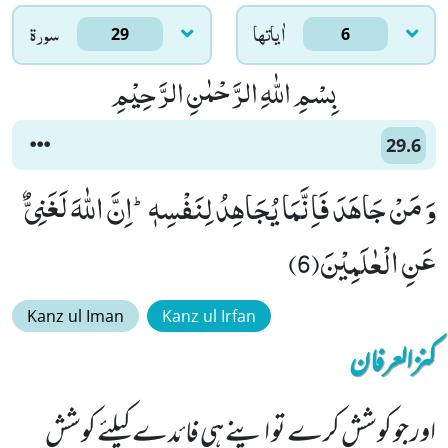
اٰياتها
سورۃ
29
6
بِسْمِ اللّٰهِ الرَّحْمٰنِ الرَّحِیْمِ
29.6
وَ مَنْ جَاهَدَ فَاِنَّمَا یُجَاهِدُ لِنَفْسِهٖؕ-اِنَّ اللّٰهَ لَغَنِیٌّ
عَنِ الْعٰلَمِیْنَ(6)
Kanz ul Iman
Kanz ul Irfan
کنزالعرفان
اور جو کوشش کرے تو اپنے ہی فائدے کیلئے کوشش