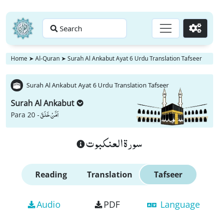
Search
Go
Home
➤
Al-Quran
➤
Surah Al Ankabut Ayat 6 Urdu Translation Tafseer
Surah Al Ankabut Ayat 6 Urdu Translation Tafseer
Surah Al Ankabut
اَمَّنْ خَلَقَ
Para 20 -
سورة العنكبوت
Reading
Translation
Tafseer
Audio
PDF
Language