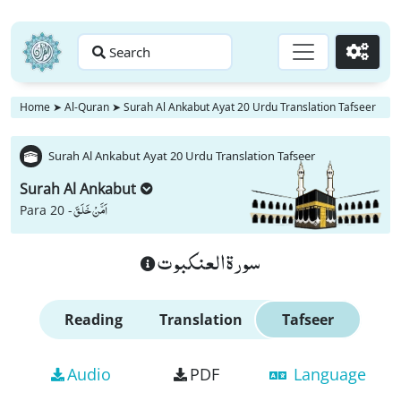
Search
Go
Home
➤
Al-Quran
➤
Surah Al Ankabut Ayat 20 Urdu Translation Tafseer
Surah Al Ankabut Ayat 20 Urdu Translation Tafseer
Surah Al Ankabut
اَمَّنْ خَلَقَ
Para 20 -
سورة العنكبوت
Reading
Translation
Tafseer
Audio
PDF
Language