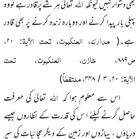
اللہ
بھی دشوار نہیں کیونکہ
تعالیٰ ہر شے پر قادر ہے تو وہ
پہلی بار پیدا کرنے اور دوبارہ زندہ کرنے پر بھی قادر
مدارک، العنکبوت، تحت الآیۃ:
،
ہے۔
(
۲۰
ص
، خازن، العنکبوت، تحت
۸۸۹
الآیۃ:
،
، ملتقطاً
)
۴۴۸
۳
۲۰
/
اللہ
اس سے معلوم ہوا کہ
تعالیٰ کی معرفت
حاصل کرنے کیلئے ا س کی قدرت کے نظاروں جیسے
دریاؤں ، پہاڑوں اور زمین کے دیگر عجائبات کی سیر