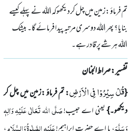
تم فرماؤ :زمین میں چل کر دیکھوکہ الله نے پہلے کیسے
بنایا؟ پھر الله دوسری مرتبہ پیدا فرمائے گا۔ بیشک
الله ہر شے پر قادر ہے۔
تفسیر : ‎صراط الجنان
قُلْ سِیْرُوْا فِی الْاَرْضِ
{
: تم فرماؤ :زمین میں چل کر
صَلَّی اللہ تَعَالٰی عَلَیْہِ وَاٰلِہٖ
دیکھو۔}
یعنی اے حبیب!
وَسَلَّمَ
عَلَیْہِ
الصَّلٰوۃُ
وَالسَّلَام
، یا اے حضرت ابراہیم!
،