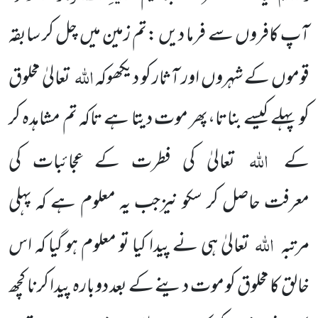
آپ کافروں سے فرما دیں :تم زمین میں چل کر سابقہ
اللہ
قوموں کے شہروں اور آثار کو دیکھوکہ
تعالیٰ مخلوق
کو پہلے کیسے بناتا،پھر موت دیتا ہے تاکہ تم مشاہدہ کر
اللہ
کے
تعالیٰ کی فطرت کے عجائبات کی
معرفت حاصل کر سکو نیزجب یہ معلوم ہے کہ پہلی
اللہ
مرتبہ
تعالیٰ ہی نے پیدا کیا تو معلوم ہو گیا کہ اس
خالق کا مخلوق کو موت دینے کے بعد دوبارہ پیدا کرنا کچھ