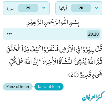
اٰياتها
سورۃ
29
20
بِسْمِ اللّٰهِ الرَّحْمٰنِ الرَّحِیْمِ
29.20
قُلْ سِیْرُوْا فِی الْاَرْضِ فَانْظُرُوْا كَیْفَ بَدَاَ الْخَلْقَ
ثُمَّ اللّٰهُ یُنْشِئُ النَّشْاَةَ الْاٰخِرَةَؕ-اِنَّ اللّٰهَ عَلٰى كُلِّ
شَیْءٍ قَدِیْرٌۚ (20)
Kanz ul Iman
Kanz ul Irfan
کنزالعرفان