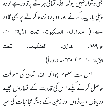
اللہ
بھی دشوار نہیں کیونکہ
تعالیٰ ہر شے پر قادر ہے تو وہ
پہلی بار پیدا کرنے اور دوبارہ زندہ کرنے پر بھی قادر
مدارک، العنکبوت، تحت الآیۃ:
،
ہے۔
(
۲۰
ص
، خازن، العنکبوت، تحت
۸۸۹
الآیۃ:
،
، ملتقطاً
)
۴۴۸
۳
۲۰
/
اللہ
اس سے معلوم ہوا کہ
تعالیٰ کی معرفت
حاصل کرنے کیلئے ا س کی قدرت کے نظاروں جیسے
دریاؤں ، پہاڑوں اور زمین کے دیگر عجائبات کی سیر