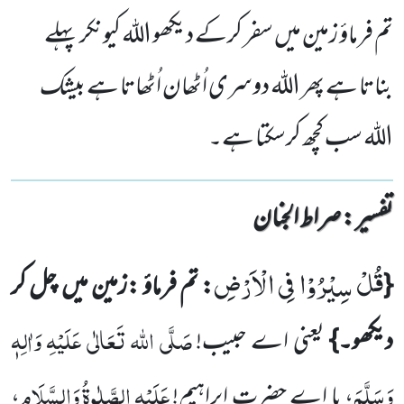
تم فرماؤ زمین میں سفر کرکے دیکھو الله کیونکر پہلے
بناتا ہے پھر الله دوسری اُٹھان اُٹھاتا ہے بیشک
الله سب کچھ کرسکتا ہے۔
تفسیر : ‎صراط الجنان
قُلْ سِیْرُوْا فِی الْاَرْضِ
{
: تم فرماؤ :زمین میں چل کر
صَلَّی اللہ تَعَالٰی عَلَیْہِ وَاٰلِہٖ
دیکھو۔}
یعنی اے حبیب!
وَسَلَّمَ
عَلَیْہِ
الصَّلٰوۃُ
وَالسَّلَام
، یا اے حضرت ابراہیم!
،