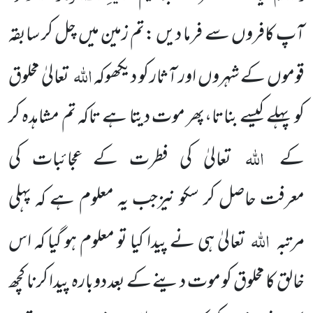
آپ کافروں سے فرما دیں :تم زمین میں چل کر سابقہ
اللہ
قوموں کے شہروں اور آثار کو دیکھوکہ
تعالیٰ مخلوق
کو پہلے کیسے بناتا،پھر موت دیتا ہے تاکہ تم مشاہدہ کر
اللہ
کے
تعالیٰ کی فطرت کے عجائبات کی
معرفت حاصل کر سکو نیزجب یہ معلوم ہے کہ پہلی
اللہ
مرتبہ
تعالیٰ ہی نے پیدا کیا تو معلوم ہو گیا کہ اس
خالق کا مخلوق کو موت دینے کے بعد دوبارہ پیدا کرنا کچھ