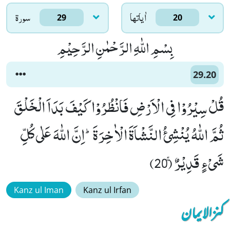
اٰياتها
سورۃ
29
20
بِسْمِ اللّٰهِ الرَّحْمٰنِ الرَّحِیْمِ
29.20
قُلْ سِیْرُوْا فِی الْاَرْضِ فَانْظُرُوْا كَیْفَ بَدَاَ الْخَلْقَ
ثُمَّ اللّٰهُ یُنْشِئُ النَّشْاَةَ الْاٰخِرَةَؕ-اِنَّ اللّٰهَ عَلٰى كُلِّ
شَیْءٍ قَدِیْرٌۚ (20)
Kanz ul Iman
Kanz ul Irfan
کنزالایمان