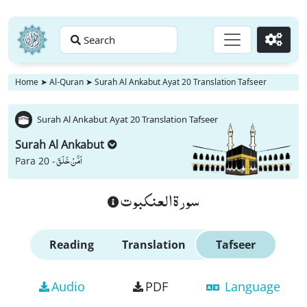
Search
Go
Home
➤
Al-Quran
➤
Surah Al Ankabut Ayat 20 Translation Tafseer
Surah Al Ankabut Ayat 20 Translation Tafseer
Surah Al Ankabut
اَمَّنْ خَلَقَ
Para 20 -
سورة العنكبوت
Reading
Translation
Tafseer
Audio
PDF
Language