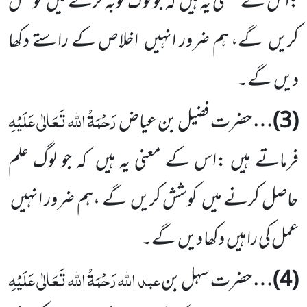
:اس کے معنی یہ ہیں
کہ جو لوگ توبہ کرنے میں
کوشش
کریں
گے، ہم ضرور انہیں
اخلاص کے راستے دکھا
دیں
گے۔
رَحْمَۃُ اللہ تَعَالٰی عَلَیْہِ
(
3
)…
حضرت فضیل بن عیاض
فرماتے ہیں :اس کے معنی یہ ہیں
کہ جو لوگ علم
حاصل کرنے میں
کوشش کریں
گے ،ہم ضرور انہیں
عمل کی راہیں
دکھا دیں
گے۔
عبد اللہ
رَحْمَۃُ اللہ تَعَالٰی عَلَیْہِ
(
4
)…
حضرت سہل بن