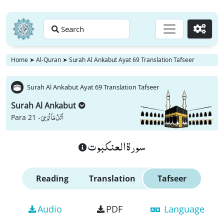
Search
Go
Home
➤
Al-Quran
➤
Surah Al Ankabut Ayat 69 Translation Tafseer
Surah Al Ankabut Ayat 69 Translation Tafseer
Surah Al Ankabut
اُتْلُ مَاۤ اُوْحِیَ
Para 21 -
سورة العنكبوت
Reading
Translation
Tafseer
Audio
PDF
Language