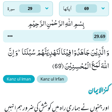
اٰياتها
سورۃ
29
69
بِسْمِ اللّٰهِ الرَّحْمٰنِ الرَّحِیْمِ
29.69
وَ الَّذِیْنَ جَاهَدُوْا فِیْنَا لَنَهْدِیَنَّهُمْ سُبُلَنَاؕ-وَ اِنَّ
اللّٰهَ لَمَعَ الْمُحْسِنِیْنَ۠ (69)
Kanz ul Iman
Kanz ul Irfan
کنزالایمان
اور جنہوں نے ہماری راہ میں کوشش کی ضرور ہم انہیں