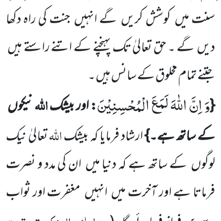
سنت میں
کوشش کریں
گے انہیں
جنت کی راہ دکھا
دیں
گے ۔ حق تعالیٰ تک پہنچنے کے اتنے راستے ہیں
جتنے تمام مخلوق کے سانس ہیں ۔
وَ اِنَّ اللّٰهَ لَمَعَ الْمُحْسِنِیْنَ
اللہ
{
: اور بیشک
نیکوں
اللہ
کے ساتھ ہے۔}
ارشاد فرمایا کہ بیشک
تعالیٰ نیک
لوگوں
کے ساتھ ہے کہ دنیا میں
ان کی مدد و نصرت
فرماتا ہے اور آخرت میں
انہیں
مغفرت اور ثواب
مدارک، العنکبوت، تحت