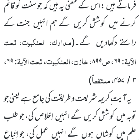
فرماتے ہیں :اس کے معنی یہ ہیں کہ جو سنت کو قائم
کرنے میں
کوشش کریں
گے ہم انہیں
جنت کے
مدارک، العنکبوت، تحت
راستے دکھادیں
گے۔
(
الآیۃ:
، ص
، خازن، العنکبوت، تحت الآیۃ:
،
۶۹
۸۹۹
۶۹
، ملتقطاً
)
۴۵۷
۳
/
یہ آیت ِکریمہ شریعت و طریقت کی جامع ہے یعنی جو
توبہ میں
کوشش کریں
گے انہیں
اِخلاص کی، جو طلب
ِعلم میں
کوشاں
ہوں
گے انہیں
عمل کی، جو اِتِّباعِ