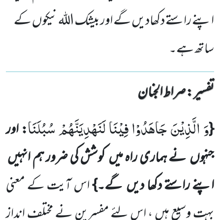
اپنے راستے دکھادیں گے اور بیشک الله نیکوں کے
ساتھ ہے۔
تفسیر : ‎صراط الجنان
وَ الَّذِیْنَ جَاهَدُوْا فِیْنَا لَنَهْدِیَنَّهُمْ سُبُلَنَا
{
: اور
جنہوں
نے ہماری راہ میں
کوشش کی ضرور ہم انہیں
اپنے راستے دکھا دیں
گے۔}
اس آیت کے معنی
بہت وسیع ہیں ، اس لئے مفسرین نے مختلف انداز