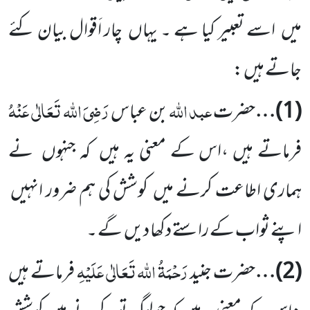
میں
اسے تعبیر کیا ہے ۔ یہاں
چار اَقوال بیان کئے
جاتے ہیں :
عبد اللہ
رَضِیَ اللہ تَعَالٰی عَنْہُ
(
1
)…
حضرت
بن عباس
فرماتے ہیں ،اس کے معنی یہ ہیں
کہ جنہوں
نے
ہماری اطاعت
کرنے میں
کوشش کی ہم ضرور انہیں
اپنے ثواب کے راستے دکھا دیں
گے ۔
رَحْمَۃُ اللہ تَعَالٰی عَلَیْہِ
(
2
)…
حضرت جنید
فرماتے ہیں