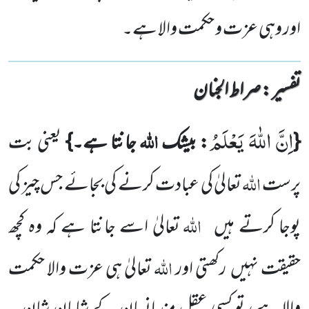
اور وہی عزت و حکمت والا ہے۔
تفسیر : ‎صراط الجنان
اِنَّ اللّٰهَ یَعْلَمُ
اللہ
{
: بیشک
جانتا ہے۔}
یعنی بت
اللہ
پرست
تعالیٰ کی عبادت کرنے کی بجائے جس چیز کی
اللہ
پوجا کرتے ہیں
تعالیٰ اسے جانتا ہے کہ وہ کچھ
اللہ
حقیقت نہیں رکھتی اور
تعالیٰ ہی عزت والا حکمت