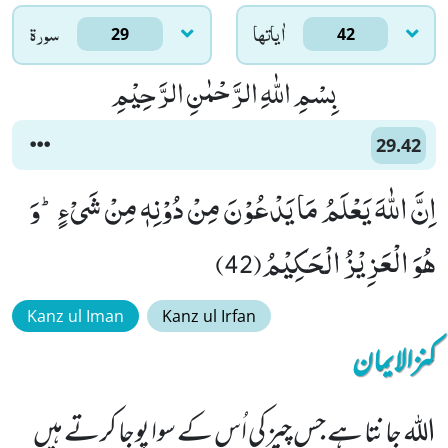
اٰياتها
سورۃ
29
42
بِسْمِ اللّٰهِ الرَّحْمٰنِ الرَّحِیْمِ
29.42
اِنَّ اللّٰهَ یَعْلَمُ مَا یَدْعُوْنَ مِنْ دُوْنِهٖ مِنْ شَیْءٍؕ-وَ
هُوَ الْعَزِیْزُ الْحَكِیْمُ(42)
Kanz ul Iman
Kanz ul Irfan
کنزالایمان
الله جانتا ہے جس چیز کی اُس کے سوا پوجا کرتے ہیں