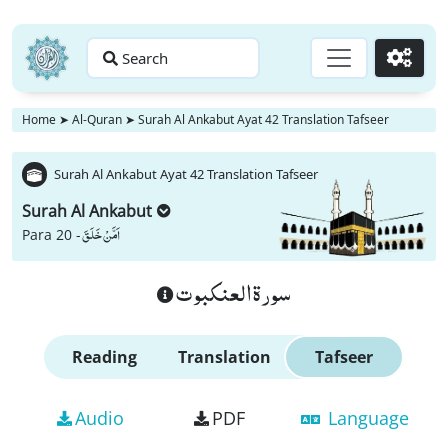
Search
Go
Home
➤
Al-Quran
➤
Surah Al Ankabut Ayat 42 Translation Tafseer
Surah Al Ankabut Ayat 42 Translation Tafseer
Surah Al Ankabut
اَمَّنْ خَلَقَ
Para 20 -
سورة العنكبوت
Reading
Translation
Tafseer
Audio
PDF
Language