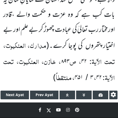
والا ہے، تو کسی عقل مند انسان کے شایانِ شان یہ
بات کب ہے کہ وہ عزت و حکمت والے ،قادر
اورمختار رب تعالیٰ کی عبادت چھوڑ کر بے علم اور بے
مدارک، العنکبوت،
اختیار پتھروں کی پوجا کرے۔(
تحت الآیۃ:
، ص
، خازن، العنکبوت، تحت
۸۹۳
۴۲
الآیۃ:
،
، ملتقطاً
)
۴۵۱
۳
۴۲
/
Next
Ayat
Prev
Ayat