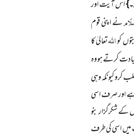
۔}
اس آیت اور
َلَام
نے اپنی قوم
اللہ
بتوں
کو
تعالیٰ کا
عبادت کرتے ہو وہ
لب کرو کیونکہ وہی
 ہے اور صرف اسی
 کے شکرگزار بنو
 میں
اسی کی طرف