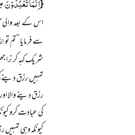
اِنَّمَا تَعْبُدُوْنَ مِ
{
اس کے بعد والی ا
الل
سے فرمایا ’’تم تو
شریک کہہ کر نِرا 
تمہیں
رزق دینے کی
رزق دینے والا او
کی عبادت کرو کیونک
کیونکہ وہی تمہیں
رز