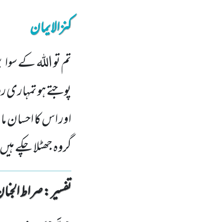
کنزالایمان
تم تو الله کے سوا 
پوجتے ہو تمہاری ر
اور اس کا احسان ما
گروہ جھٹلا چکے ہی
تفسیر : ‎صراط الجنان