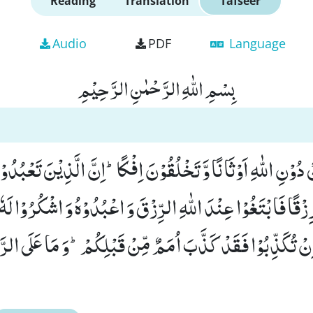
Reading
Translation
Tafseer
Audio
PDF
Language
بِسْمِ اللّٰهِ الرَّحْمٰنِ الرَّحِیْمِ
 دُوْنِ اللّٰهِ اَوْثَانًا وَّ تَخْلُقُوْنَ اِفْكًاؕ-اِنَّ الَّذِیْنَ تَعْبُدُو
زْقًا فَابْتَغُوْا عِنْدَ اللّٰهِ الرِّزْقَ وَ اعْبُدُوْهُ وَ اشْكُرُوْا لَهٗؕ
ُوْنَ(17) وَ اِنْ تُكَذِّبُوْا فَقَدْ كَذَّبَ اُمَمٌ مِّنْ قَبْلِكُمْؕ-وَ مَا عَلَى الر