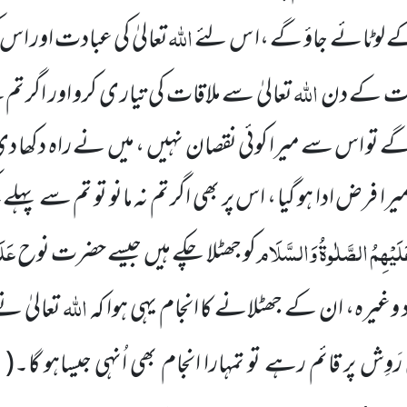
اللہ
 کے لوٹائے جاؤ گے ،ا س لئے
تعالیٰ کی عبادت اور اس 
اللہ
امت کے دن
تعالیٰ سے ملاقات کی تیار ی کرو
اور اگر تم
گے تو اس سے میرا کوئی نقصان نہیں
، میں
نے راہ دکھا د
 فرض ادا ہو گیا ، اس پر بھی اگر تم نہ مانو تو تم سے پہلے
لَیْہِمُ الصَّلٰوۃُ وَالسَّلَام
عَلَ
کو جھٹلا چکے ہیں
جیسے حضرت نوح
اللہ
مود وغیرہ، ان کے
جھٹلانے کا انجام یہی ہوا کہ
تعالیٰ ن
خ
 رَوِش پر قائم رہے تو تمہارا انجام بھی اُنہی جیساہو گا۔
(