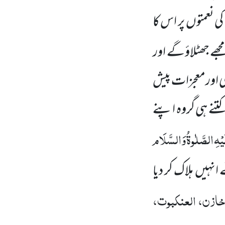
کی نعمتوں
پر اس
کا
 مجھے جھٹلاؤگے اور
ی اورمعجزات پیش
 کتنے ہی گروہ اپنے
یْہِ
الصَّلٰوۃُ
وَالسَّلَام
ے انہیں
ہلاک کر دیا
ازن، العنکبوت،