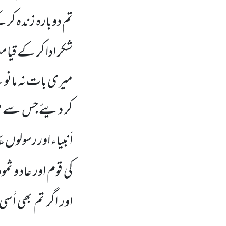
تم دوبارہ زندہ کر
شکر ادا کر کے قی
میری بات نہ مانو 
کر دیئے جس سے میرا
عَ
اَنبیاء اور رسولوں
کی قوم اور عاد و ث
اور اگر تم بھی اُسی