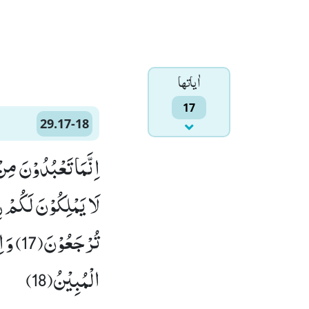
اٰياتها
17
29.17-18
اِنَّمَا تَعْبُدُوْنَ مِنْ
لَا یَمْلِكُوْنَ لَكُمْ رِ
تُرْجَع
الْمُبِیْنُ(18)