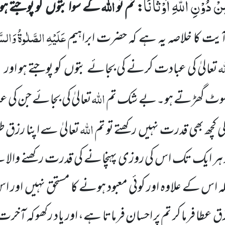
نْ دُوْنِ اللّٰهِ اَوْثَانًا
اللہ
: تم تو
کے سوا بتوں
کو پوجتے
ہو
عَلَیْہِ
الصَّلٰوۃُ
وَالسّ
ٓیت کا
خلاصہ یہ ہے کہ حضرت ابراہیم
ہ
تعالیٰ کی عبادت کرنے کی بجائے بتوں
کو پوجتے ہو اور 
اللہ
جھوٹ
گھڑتے
ہو۔بے شک تم
تعالیٰ کی بجائے جن کی 
اللہ
 کچھ بھی قدرت نہیں
رکھتے تو تم
تعالیٰ سے اپنا رزق ط
ر ہر ایک تک اس کی روزی پہنچانے کی قدرت رکھنے والا
ہ اس کے علاوہ اور کوئی معبود ہونے کا مستحق نہیں
اور اس
ق عطا فرما کر تم پر احسان فرماتا ہے، اور یاد رکھو کہ آخرت