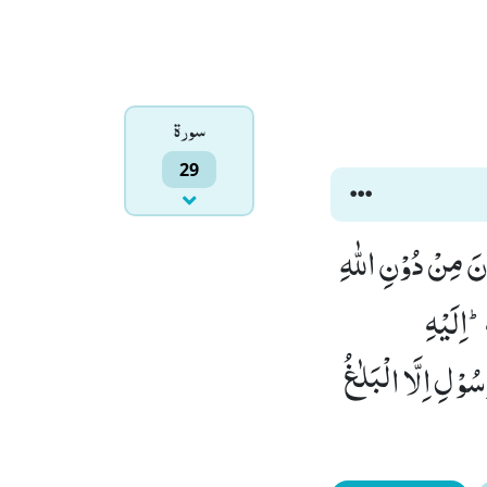
سورۃ
29
ْنَ مِنْ دُوْنِ اللّٰهِ
-اِلَیْهِ
َّسُوْلِ اِلَّا الْبَلٰغُ