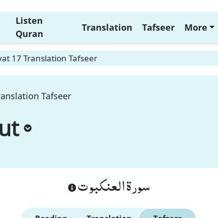
Listen
Translation
Tafseer
More
Quran
at 17 Translation Tafseer
anslation Tafseer
ut
سورة العنكبوت