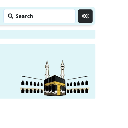
Search
Go