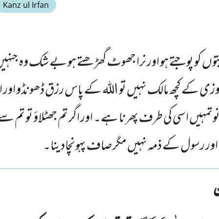
Kanz ul Irfan
بتوں کو پوجتے ہو اور نرا جھوٹ گھڑھتے ہو بے شک وہ جنہیں
وزی کے کچھ مالک نہیں تو الله کے پاس رزق ڈھونڈو اور اس
نوتمہیں اسی کی طرف پھرنا ہے۔ اور اگر تم جھٹلاؤ تو تم سے
ں اور رسول کے ذمہ نہیں مگر صاف پہونچادینا۔