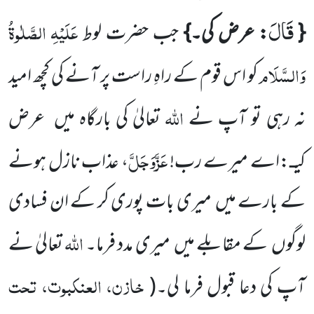
قَالَ
عَلَیْہِ
الصَّلٰوۃُ
{
: عرض کی۔}
جب حضرت لوط
وَالسَّلَام
کو اس قوم کے راہِ راست پر آنے کی کچھ امید
اللہ
نہ رہی تو آپ نے
تعالیٰ کی بارگاہ میں
عرض
عَزَّوَجَلَّ
کی
:اے میرے رب!
، عذاب نازل ہونے
ـ
کے بارے میں
میری بات پوری کر کے ان فسادی
اللہ
لوگوں
کے مقابلے میں
میری مدد فرما۔
تعالیٰ نے
خازن، العنکبوت، تحت
آپ کی دعا قبول فرما لی۔
(