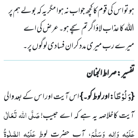
ہو تو اس کی قوم کا کچھ جواب نہ ہوا مگر یہ کہ بولے ہم پر
الله کا عذاب لاؤ اگر تم سچے ہو۔ عرض کی اے
میرے رب میری مدد کر ان فسادی لوگوں پر۔
تفسیر : ‎صراط الجنان
وَ لُوْطًا
{
: اور لوط کو۔}
اس آیت اور ا س کے بعد والی
صَلَّی اللہ تَعَالٰی
آیت کاخلاصہ یہ ہے کہ اے حبیب!
عَلَیْہِ وَاٰلِہٖ وَسَلَّمَ
عَلَیْہِ
الصَّلٰوۃُ
، آپ حضرت لوط