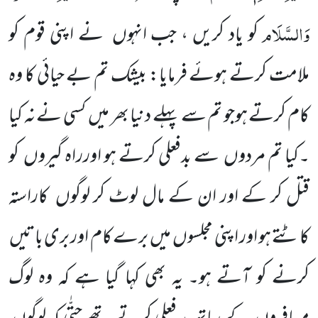
وَالسَّلَام
کو یاد کریں ، جب انہوں
نے اپنی قوم کو
ملامت کرتے ہوئے فرمایا: بیشک تم بے حیائی کا وہ
کام کرتے ہوجو تم سے پہلے دنیا بھر میں
کسی نے نہ کیا
۔کیا تم مردوں
سے بدفعلی کرتے ہو اورراہ گیروں
کو
قتل کر کے اور ان کے مال لوٹ کر لوگوں
کاراستہ
کاٹتے ہو اور اپنی مجلسوں
میں
برے کام اور بری باتیں
کرنے کو آتے ہو۔ یہ بھی کہا گیا ہے کہ وہ لوگ