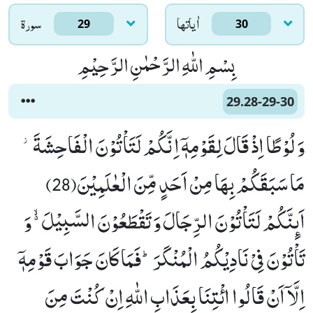
اٰياتها
سورۃ
29
30
بِسْمِ اللّٰهِ الرَّحْمٰنِ الرَّحِیْمِ
29.28-29-30
وَ لُوْطًا اِذْ قَالَ لِقَوْمِهٖۤ اِنَّكُمْ لَتَاْتُوْنَ الْفَاحِشَةَ٘-
مَا سَبَقَكُمْ بِهَا مِنْ اَحَدٍ مِّنَ الْعٰلَمِیْنَ(28)
اَىٕنَّكُمْ لَتَاْتُوْنَ الرِّجَالَ وَ تَقْطَعُوْنَ السَّبِیْلَ ﳔ وَ
تَاْتُوْنَ فِیْ نَادِیْكُمُ الْمُنْكَرَؕ-فَمَا كَانَ جَوَابَ قَوْمِهٖۤ
اِلَّاۤ اَنْ قَالُوا ائْتِنَا بِعَذَابِ اللّٰهِ اِنْ كُنْتَ مِنَ