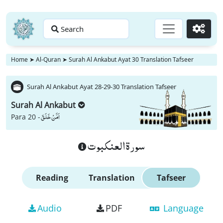
Search
Go
Home
➤
Al-Quran
➤
Surah Al Ankabut Ayat 30 Translation Tafseer
Surah Al Ankabut Ayat 28-29-30 Translation Tafseer
Surah Al Ankabut
اَمَّنْ خَلَقَ
Para 20 -
سورة العنكبوت
Reading
Translation
Tafseer
Audio
PDF
Language