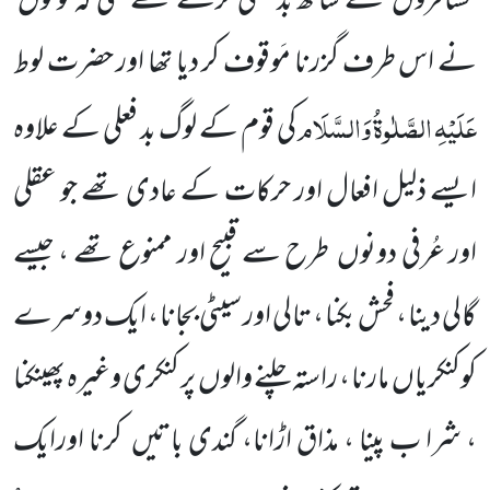
مسافروں
کے ساتھ بد فعلی کرتے تھے حتّٰی کہ لوگوں
نے اس طرف گزرنا مَوقوف کر دیا تھا اور حضرت لوط
عَلَیْہِ
الصَّلٰوۃُ
وَالسَّلَام
کی قوم کے لوگ بد فعلی کے علاوہ
ایسے ذلیل افعال اور حرکات کے عادی تھے جو عقلی
اور عُرفی دونوں
طرح سے قبیح اور ممنوع تھے ، جیسے
گالی دینا ، فحش بکنا ، تالی اور سیٹی بجانا ، ایک دوسرے
کوکنکریاں
مارنا ، راستہ چلنے والوں
پر
کنکری وغیرہ پھینکنا
، شرا ب پینا ، مذاق اڑانا، گندی باتیں
کرنا اورایک