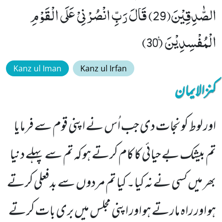
الصّٰدِقِیْنَ(29) قَالَ رَبِّ انْصُرْنِیْ عَلَى الْقَوْمِ
الْمُفْسِدِیْنَ۠ (30)
Kanz ul Iman
Kanz ul Irfan
کنزالایمان
اور لوط کو نجات دی جب اُس نے اپنی قوم سے فرمایا
تم بیشک بے حیائی کا کام کرتے ہو کہ تم سے پہلے دنیا
بھر میں کسی نے نہ کیا۔ کیا تم مردوں سے بدفعلی کرتے
ہو اور راہ مارتے ہو اور اپنی مجلس میں بری بات کرتے