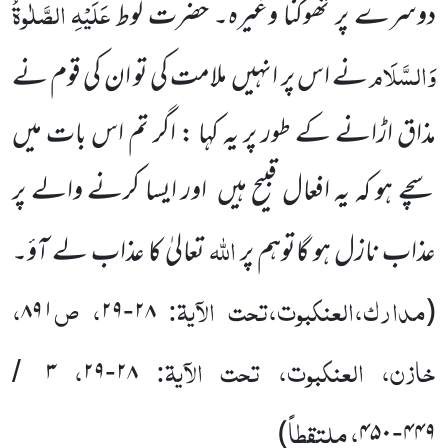
عَلَیْہِ
الصَّلٰوۃُ
دوسرے پر تھوکنا وغیرہ۔ حضرت لوط
وَالسَّلَام
نے اس پر انہیں
ملامت کی تو ان کی قوم نے
مذاق اڑانے کے طور پر یہ کہا : اگر تم اس بات میں
سچے ہو کہ یہ افعال قبیح ہیں
اور ایسا کرنے والے پر
اللہ
عذاب نازل ہو گاتوہم پر
تعالیٰ کا عذاب لے آؤ۔
مدارک،العنکبوت،تحت الآیۃ:
، ص
،
۸۹۱
۲۹
۲۸
(
-
خازن، العنکبوت، تحت الآیۃ:
،
۳
۲۹
۲۸
/
-
، ملتقطاً
)
۴۵۰
۴۴۹
-