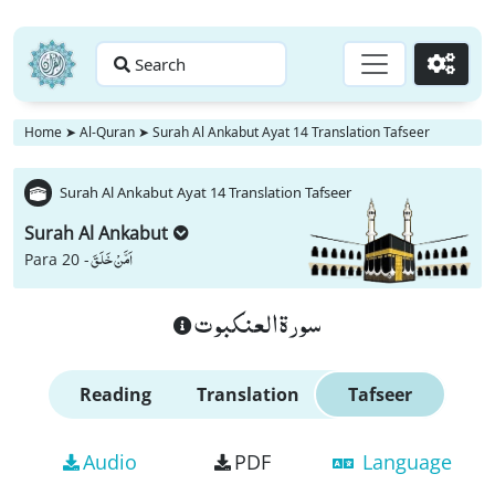
Search
Go
Home
➤
Al-Quran
➤
Surah Al Ankabut Ayat 14 Translation Tafseer
Surah Al Ankabut Ayat 14 Translation Tafseer
Surah Al Ankabut
اَمَّنْ خَلَقَ
Para 20 -
سورة العنكبوت
Reading
Translation
Tafseer
Audio
PDF
Language