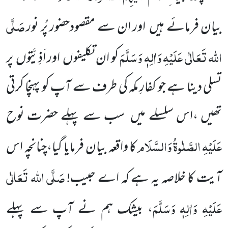
صَلَّی
بیان فرمائے ہیں اور ان سے مقصودحضور پُر نور
اللہ تَعَالٰی عَلَیْہِ وَاٰلِہٖ وَسَلَّمَ
کو ان تکلیفوں اور اَذِیَّتوں پر
تسلی دینا ہے جو کفارِ مکہ کی طرف سے آپ کو پہنچا کرتی
تھیں ،اس سلسلے میں سب سے پہلے حضرت نوح
عَلَیْہِ
الصَّلٰوۃُ
وَالسَّلَام
کا واقعہ بیان فرمایا گیا،چنانچہ اس
صَلَّی اللہ تَعَالٰی
آیت کا خلاصہ یہ ہے کہ اے حبیب!
عَلَیْہِ وَاٰلِہٖ وَسَلَّمَ
، بیشک ہم نے آپ سے پہلے