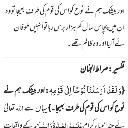
اور بیشک ہم نے نوح کو اس کی قوم کی طرف بھیجا تو وہ
ان میں پچاس سال کم ہزار برس رہا تو اُنہیں طوفان
نے ا ٓ لیا اور وہ ظالم تھے۔
تفسیر : ‎صراط الجنان
وَ لَقَدْ اَرْسَلْنَا نُوْحًا اِلٰى قَوْمِهٖ
{
: اور بیشک ہم نے
اللہ
نوح کو اس کی قوم کی طرف بھیجا۔}
یہاں سے
تعالیٰ
عَلَیْہِمُ الصَّلٰوۃُ وَالسَّلَام
نے چند انبیاء ِکرام
کے واقعات