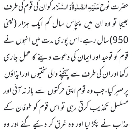
عَلَیْہِ
الصَّلٰوۃُ
وَالسَّلَام
حضرت نوح
کو ان کی قوم کی طرف
بھیجا تو وہ ان میں پچاس سال کم ایک ہزار (یعنی
950) سال رہے، اس پوری مدت میں انہوں نے
قوم کو توحید اور ایمان کی دعوت دینے کا عمل جاری
رکھا اور ان کی طرف سے پہنچنے والی سختیوں اور ایذاؤں
پر صبر کیا،جب وہ قوم اپنی حرکتوں سے باز نہ آئی اور
مسلسل تکذیب کرتی رہی تو اس قوم کو طوفان کے
عذاب نے پکڑ لیا اور وہ غرق کر دئیے گئے اور وہ