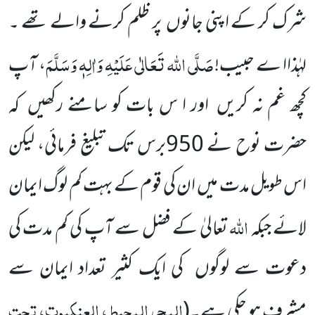
شرک کر کے اپنی جانوں پر ظلم کرنے والے تھے ۔
صَلَّی اللہ تَعَالٰی عَلَیْہِ وَاٰلِہٖ وَسَلَّمَ
لہٰذاا ے حبیب!
، آپ
کچھ غم نہ کریں اور ا س بات کو سامنے رکھیں کہ
حضرت نوح نے 950برس تک تبلیغ فرمائی، لیکن
اس طویل مدت میں ان کی قوم کے بہت کم لوگ ایمان
اللہ
لائے جبکہ
تعالیٰ کے فضل سے آپ کی کم مدت کی
دعوت سے لوگوں کی ایک کثیر تعداد ایمان سے
البحر المحیط، العنکبوت، تحت
مشرف ہو چکی ہے۔(