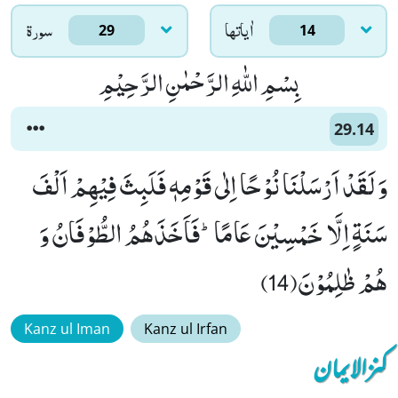
اٰياتها
سورۃ
29
14
بِسْمِ اللّٰهِ الرَّحْمٰنِ الرَّحِیْمِ
29.14
وَ لَقَدْ اَرْسَلْنَا نُوْحًا اِلٰى قَوْمِهٖ فَلَبِثَ فِیْهِمْ اَلْفَ
سَنَةٍ اِلَّا خَمْسِیْنَ عَامًاؕ-فَاَخَذَهُمُ الطُّوْفَانُ وَ
هُمْ ظٰلِمُوْنَ(14)
Kanz ul Iman
Kanz ul Irfan
کنزالایمان