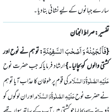
سارے جہانوں کے لیے نشانی بنادیا۔
تفسیر : ‎صراط الجنان
فَاَنْجَیْنٰهُ وَ اَصْحٰبَ السَّفِیْنَةِ
{
: تو ہم نے نوح اور
کشتی والوں کوبچالیا۔}
ارشاد فرمایاکہ جب حضرت نوح
عَلَیْہِ
الصَّلٰوۃُ
وَالسَّلَام
کی قوم پر طوفان کا عذاب آیا تو ہم
عَلَیْہِ
الصَّلٰوۃُ
وَالسَّلَام
نے حضرت نوح
اور ان لوگوں کو
ڈوبنے سے بچا لیا جو کشتی میں آپ کے ساتھ سوار تھے