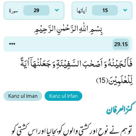
اٰياتها
سورۃ
29
15
بِسْمِ اللّٰهِ الرَّحْمٰنِ الرَّحِیْمِ
29.15
فَاَنْجَیْنٰهُ وَ اَصْحٰبَ السَّفِیْنَةِ وَ جَعَلْنٰهَاۤ اٰیَةً
لِّلْعٰلَمِیْنَ(15)
Kanz ul Iman
Kanz ul Irfan
کنزالعرفان
تو ہم نے نوح اور کشتی والوں کوبچالیا اور اس کشتی کو