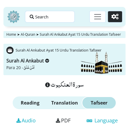
Search
Go
Home
➤
Al-Quran
➤
Surah Al Ankabut Ayat 15 Urdu Translation Tafseer
Surah Al Ankabut Ayat 15 Urdu Translation Tafseer
Surah Al Ankabut
اَمَّنْ خَلَقَ
Para 20 -
سورة العنكبوت
Reading
Translation
Tafseer
Audio
PDF
Language