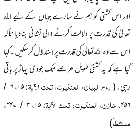
اللہ
اور اس کشتی کو ہم نے سارے جہاں کے لیے
تعالیٰ کی قدرت پر دلالت کرنے والی نشانی بنادیا تاکہ
اللہ
اس سے وہ
تعالیٰ کی قدرت پر اِستدلال کرسکیں ۔کہا
گیا ہے کہ یہ کشتی طویل عرصے تک جودی پہاڑ پر باقی
روح البیان، العنکبوت، تحت الآیۃ:
،
رہی۔(
۱۵
۶
/
، خازن، العنکبوت، تحت الآیۃ:
،
،
۴۴۷
۳
۱۵
۴۵۶
/
ملتقطاً
)