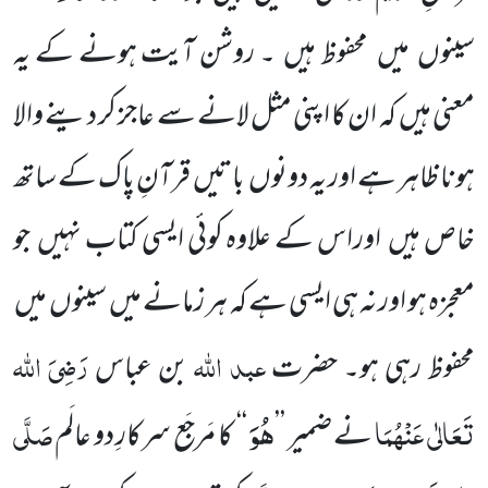
سینوں میں محفوظ ہیں ۔ روشن آیت ہونے کے یہ
معنی ہیں کہ ان کا اپنی مثل لانے سے عاجز کر دینے والا
ہونا ظاہر ہے اور یہ دونوں باتیں قرآنِ پاک کے ساتھ
خاص ہیں اوراس کے علاوہ کوئی ایسی کتاب نہیں جو
معجزہ ہو اور نہ ہی ایسی ہے کہ ہر زمانے میں سینوں میں
عبد اللہ
رَضِیَ اللہ
محفوظ رہی ہو۔ حضرت
بن عباس
هُوَ
تَعَالٰی عَنْہُمَا
صَلَّی
نے ضمیر ’’
‘‘
کا مَرجَع سرکارِ دو عالَم