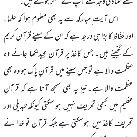
سے عناد کی وجہ سے آپ کے منکر ہوتے ہیں۔
اس آیت ِمبارکہ سے یہ بھی معلوم ہوا کہ علماء
اور حُفّاظ کا بڑا ہی درجہ ہے کہ ان کے سینے قرآن کریم
کے گنجینے ہیں۔ جس کاغذ پر قرآنِ مجیدلکھا جائے وہ
عظمت والا ہے تو جس سینے میں قرآنِ پاک ہو وہ بھی
عظمت والا ہے۔نیز یہ بھی سمجھ آتا ہے کہ قرآنِ
عظیم میں کبھی تحریف نہیں ہو سکتی کیونکہ تبدیلی اور
تحریف کاغذ میں ہوسکتی ہے جبکہ قرآن تو خدا نے