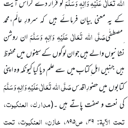
اللہ تَعَالٰی عَلَیْہِ وَاٰلِہٖ وَسَلَّمَ
کو قرار دے کراس آیت
کے یہ معنی بیان فرمائے ہیں کہ سرورِ عالَم،محمد
صَلَّی اللہ تَعَالٰی عَلَیْہِ وَاٰلِہٖ وَسَلَّمَ
ِمصطفٰی
ان روشن
نشانیوں والے ہیں جو ان لوگوں کے سینوں میں محفوظ
ہیں جنہیں اہل ِکتاب میں سے علم دیا گیا کیونکہ وہ اپنی
صَلَّی اللہ تَعَالٰی عَلَیْہِ وَاٰلِہٖ وَسَلَّمَ
کتابوں میں حضورِ اقدس
مدارک، العنکبوت،
کی نعت و صفت پاتے ہیں ۔
(
تحت الآیۃ:
، ص
، خازن، العنکبوت، تحت
۸۹۵
۴۹