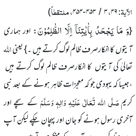
الآیۃ:
،
، ملتقطاً
)
۴۵۴
۴۵۳
۳
۴۹
-
/
وَ مَا یَجْحَدُ بِاٰیٰتِنَاۤ اِلَّا الظّٰلِمُوْنَ
{
: اور ہماری
اللہ
آیتوں کا انکارصرف ظالم لوگ کرتے ہیں ۔} یعنی
تعالیٰ کی آیتوں کا انکارصرف ظالم لوگ کرتے ہیں
،جیسا کہ یہودی جو کہ معجزات ظاہر ہونے کے بعد نبی
صَلَّی اللہ تَعَالٰی عَلَیْہِ وَاٰلِہٖ وَسَلَّمَ
کریم
کے سچے اور
آخری رسول ہونے کو جان اور پہچان چکے لیکن آپ