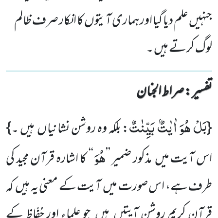
جنہیں علم دیا گیا اور ہماری آیتوں کا انکار صرف ظالم
لوگ کرتے ہیں ۔
تفسیر : ‎صراط الجنان
بَلْ هُوَ اٰیٰتٌۢ بَیِّنٰتٌ
{
: بلکہ وہ روشن نشانیاں ہیں ۔}
هُوَ
اس آیت میں مذکور ضمیر ’’
‘‘
کا اشارہ قرآن مجید کی
طرف ہے، اس صورت میں آیت کے معنی یہ ہیں کہ
قرآنِ کریم روشن آیتیں ہیں جو علماء اور حُفّاظ کے