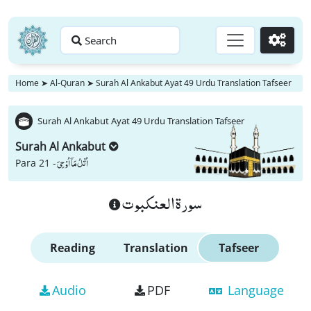
Search
Go
Home
➤
Al-Quran
➤
Surah Al Ankabut Ayat 49 Urdu Translation Tafseer
Surah Al Ankabut Ayat 49 Urdu Translation Tafseer
Surah Al Ankabut
اُتْلُ مَاۤ اُوْحِیَ
Para 21 -
سورة العنكبوت
Reading
Translation
Tafseer
Audio
PDF
Language