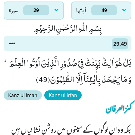
اٰياتها
سورۃ
29
49
بِسْمِ اللّٰهِ الرَّحْمٰنِ الرَّحِیْمِ
29.49
بَلْ هُوَ اٰیٰتٌۢ بَیِّنٰتٌ فِیْ صُدُوْرِ الَّذِیْنَ اُوْتُوا الْعِلْمَؕ-
وَ مَا یَجْحَدُ بِاٰیٰتِنَاۤ اِلَّا الظّٰلِمُوْنَ(49)
Kanz ul Iman
Kanz ul Irfan
کنزالعرفان
بلکہ وہ ان لوگوں کے سینوں میں روشن نشانیاں ہیں