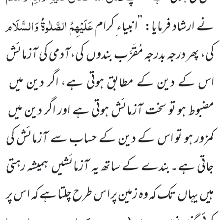
عَلَیْہِمُ
الصَّلٰوۃُ وَالسَّلَام
نے ارشاد فرمایا: ’’انبیاء ِکرام
کی، پھر درجہ بدرجہ مُقَرَّب بندوں
کی،آدمی کی آزمائش
اس کے دین کے مطابق ہوتی ہے، اگر دین میں
مضبوط
ہو تو سخت آزمائش ہوتی ہے اور اگر دین میں
کمزور ہو تو اس کے دین کے حساب سے آزمائش کی
جاتی ہے۔بندے کے ساتھ یہ آزمائشیں
ہمیشہ رہتی
ہیں
یہاں
تک کہ وہ زمین پر ا س طرح چلتا ہے کہ ا س پر