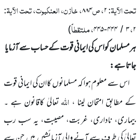
تحت الآیۃ:
، ص
، خازن، العنکبوت، تحت الآیۃ:
۸۸۴
۲
،
، ملتقطاً
)
۴۴۵
۴۴۴
۳
۲
-
/
ہرمسلمان کواس کی ایمانی قوت کے حساب سے آزمایا
جاتا ہے:
اس سے معلوم ہوا کہ مسلمانوں
کاان کی ایمانی قوت
اللہ
کے مطابق امتحان لینا ،
تعالیٰ کاقانون ہے ۔
بیماری، ناداری، غربت، مصیبت، یہ سب رب
تعالیٰ کی طرف سے آنے والی آزمائشیں
ہیں
جن سے