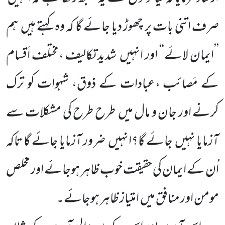
صرف اتنی بات
پر چھوڑ دیا جائے گا کہ وہ کہتے ہیں
ہم
’’ایمان لائے‘‘ اور انہیں
شدید تکالیف ،مختلف اَقسام
کے مَصائب ،عبادات کے ذوق، شہوات کو ترک
کرنے اور جان و مال میں
طرح طرح کی مشکلات سے
آزمایا نہیں
جائے گا؟انہیں
ضرور آزمایا جائے گا تاکہ
اُن کے ایمان کی حقیقت خوب ظاہر ہوجائے اور مخلص
مومن اور منافق میں
امتیاز ظاہر ہوجائے۔