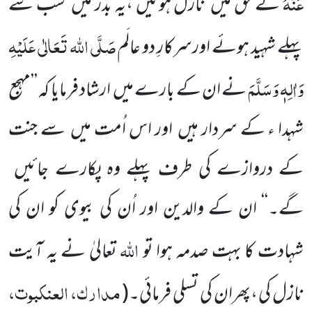
عَنْہُ
کے حق میں
نازل ہوئیں ،یہ بدر میں
سب سے
صَلَّی اللہ تَعَالٰی عَلَیْہِ
پہلے شہید ہوئے اورسرکارِ دو عالَم
وَاٰلِہٖ وَسَلَّمَ
نے ان کے بارے میں
ارشاد فرمایا کہ ’’مہجع
شہدا ء کے سردار ہیں
اور اس اُمت میں
سے جنت
کے دروازے کی طرف پہلے وہ پکارے جائیں
گے۔‘‘
ان کے والدین اور اُن کی بیوی کو ان کی
اللہ
شہادت کا بہت صدمہ ہوا تو
تعالیٰ نے یہ آیت
مدارک، العنکبوت،
نازل کی ،پھران کی تسلی فرمائی۔
(