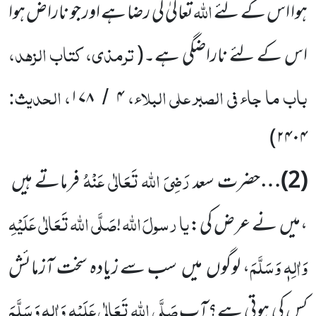
اللہ
ہوا اس کے لئے
تعالیٰ کی رضا ہے اور جو ناراض ہوا
ترمذی، کتاب الزہد،
اس کے لئے ناراضگی ہے۔
(
باب ما جاء فی الصبر علی البلاء،
، الحدیث:
۱۷۸
۴
/
)
۲۴۰۴
رَضِیَ اللہ تَعَالٰی عَنْہُ
(
2
)…
حضرت سعد
فرماتے ہیں
یا
رسولَ
اللہ
صَلَّی اللہ تَعَالٰی عَلَیْہِ
،میں
نے عرض کی:
!
وَاٰلِہٖ وَسَلَّمَ
، لوگوں
میں
سب سے زیادہ سخت آزمائش
صَلَّی اللہ تَعَالٰی عَلَیْہِ وَاٰلِہٖ وَسَلَّمَ
کس کی ہوتی ہے؟آپ