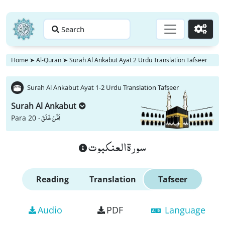
Search
Go
Home
➤
Al-Quran
➤
Surah Al Ankabut Ayat 2 Urdu Translation Tafseer
Surah Al Ankabut Ayat 1-2 Urdu Translation Tafseer
Surah Al Ankabut
اَمَّنْ خَلَقَ
Para 20 -
سورة العنكبوت
Reading
Translation
Tafseer
Audio
PDF
Language