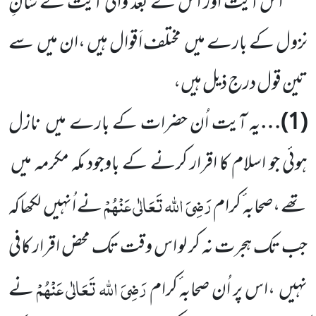
اس آیت اور اس کے بعد والی آیت کے شانِ
نزول کے بارے میں
مختلف اَقوال ہیں ،ان میں
سے
تین قول درج ذیل ہیں،
(
1
)…
یہ آیت اُن حضرات کے بارے میں
نازل
ہوئی جو اسلام کا اقرار کرنے کے باوجود مکہ مکرمہ میں
رَضِیَ اللہ تَعَالٰی عَنْہُمْ
تھے ،صحابہ ٔکرام
نے اُنہیں
لکھاکہ
جب تک ہجرت نہ کر لو اس وقت تک محض اقرار کافی
رَضِیَ اللہ تَعَالٰی عَنْہُ
مْ
نہیں
،اس پر اُن صحابہ ٔکرام
نے