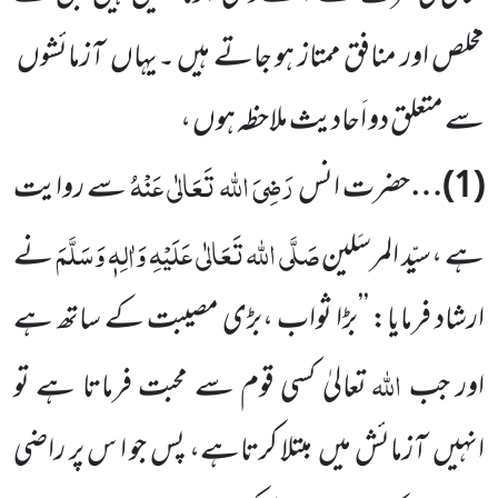
مخلص اور منافق ممتاز ہو جاتے ہیں ۔یہاں
آزمائشوں
سے متعلق دو اَحادیث ملاحظہ ہوں ،
رَضِیَ اللہ تَعَالٰی عَنْہُ
(
1
)…
حضرت انس
سے روایت
صَلَّی اللہ تَعَالٰی عَلَیْہِ وَاٰلِہٖ وَسَلَّمَ
ہے ،سیّد المرسَلین
نے
ارشاد فرمایا: ’’بڑا ثواب ،بڑی مصیبت کے ساتھ ہے
اللہ
اور جب
تعالیٰ کسی قوم سے محبت فرماتا ہے تو
انہیں
آزمائش میں
مبتلا کرتاہے، پس جو ا س پر راضی