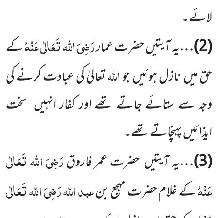
لائے۔
رَضِیَ اللہ تَعَالٰی عَنْہُ
(
2
)…
یہ آیتیں
حضرت عمار
کے
اللہ
حق میں
نازل ہوئیں
جو
تعالیٰ کی عبادت کرنے کی
وجہ سے ستائے
جاتے تھے اور کفار انہیں
سخت
ایذائیں
پہنچاتے تھے۔
رَضِیَ اللہ تَعَالٰی
(
3
)…
یہ آیتیں
حضرت عمر فاروق
عَنْہُ
عبد اللہ
رَضِیَ اللہ تَعَالٰی
کے غلام حضرت مہجع بن