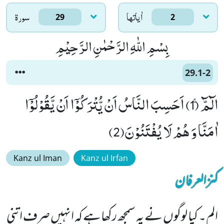
اٰياتها
سورۃ
29
2
بِسْمِ اللّٰهِ الرَّحْمٰنِ الرَّحِیْمِ
29.1-2
الٓمّٓۚ (1) اَحَسِبَ النَّاسُ اَنْ یُّتْرَكُوْۤا اَنْ یَّقُوْلُوْۤا
اٰمَنَّا وَ هُمْ لَا یُفْتَنُوْنَ(2)
Kanz ul Iman
Kanz ul Irfan
کنزالعرفان
الم۔ کیا لوگوں نے یہ سمجھ رکھاہے کہ انہیں صرف اتنی