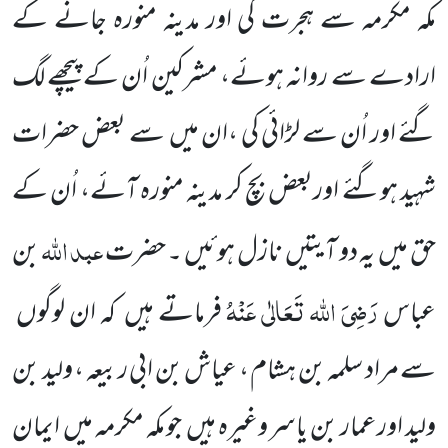
مکہ مکرمہ سے ہجرت کی اور مدینہ منورہ جانے کے
ارادے سے روانہ
ہوئے، مشرکین اُن کے پیچھے لگ
گئے اور اُن سے لڑائی کی ،ان میں
سے بعض حضرات
شہید ہوگئے اوربعض بچ کر مدینہ منورہ آئے، اُن کے
عبد اللہ
حق میں
یہ دو آیتیں
نازل ہوئیں ۔ حضرت
بن
رَضِیَ اللہ تَعَالٰی عَنْہُ
عباس
فرماتے ہیں
کہ ان لوگوں
سے مراد سلمہ بن ہشام ، عیاش بن ابی ربیعہ ، ولید بن
ولید اور عمار بن یاسر وغیرہ ہیں
جو مکہ مکرمہ میں
ایمان