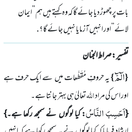
بات پر چھوڑ دیا جائے گا کہ وہ کہتے ہیں ہم ’’ایمان
لائے‘‘ اور انہیں آزمایا نہیں جائے گا؟.
تفسیر : ‎صراط الجنان
الٓمّٓ
}
{
یہ حروفِ مُقَطَّعات میں
سے ایک حرف ہے
اللہ
اور اس کی مراد
تعالیٰ ہی بہتر جانتا ہے۔
اَحَسِبَ النَّاسُ
{
: کیا لوگوں
نے سمجھ رکھا ہے۔}
ارشاد فرمایا کہ کیا لوگوں
نے یہ سمجھ رکھا ہے کہ انہیں