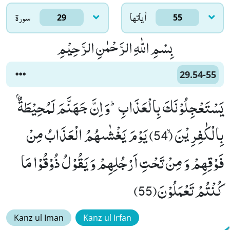
اٰياتها
سورۃ
29
55
بِسْمِ اللّٰهِ الرَّحْمٰنِ الرَّحِیْمِ
29.54-55
یَسْتَعْجِلُوْنَكَ بِالْعَذَابِؕ-وَ اِنَّ جَهَنَّمَ لَمُحِیْطَةٌۢ
بِالْكٰفِرِیْنَۙ (54) یَوْمَ یَغْشٰىهُمُ الْعَذَابُ مِنْ
فَوْقِهِمْ وَ مِنْ تَحْتِ اَرْجُلِهِمْ وَ یَقُوْلُ ذُوْقُوْا مَا
كُنْتُمْ تَعْمَلُوْنَ(55)
Kanz ul Iman
Kanz ul Irfan