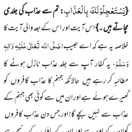
یَسْتَعْجِلُوْنَكَ بِالْعَذَابِ
{
: تم سے عذاب کی جلدی
مچاتے ہیں ۔}
اس آیت اور اس کے بعد والی آیت کا
صَلَّی اللہ تَعَالٰی عَلَیْہِ وَاٰلِہٖ
خلاصہ یہ ہے کہ اے حبیب!
وَسَلَّمَ
، یہ کفار آپ سے جلد عذاب نازل ہونے کا
مطالبہ کر رہے ہیں حالانکہ جہنم کا عذاب کافروں کو
گھیرے ہوئے ہے اور ان میں سے کوئی بھی جہنم کے
عذاب سے نہیں بچے گا! اور جس دن عذاب کافروں
کوان کے اوپر سے اور ان کے پاؤں کے نیچے سے