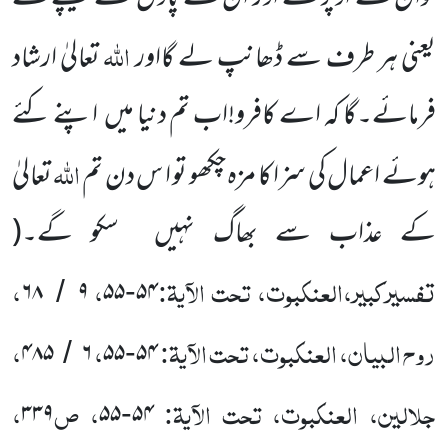
اللہ
یعنی ہر طرف سے ڈھانپ لے گااور
تعالیٰ ارشاد
فرمائے۔گا کہ اے کافرو!اب تم دنیا میں اپنے کئے
اللہ
ہوئے اعمال کی سزا کا مزہ چکھو تو ا س دن تم
تعالیٰ
کے عذاب سے بھاگ نہیں سکو گے۔(
تفسیرکبیر،العنکبوت، تحت الآیۃ:
،
،
۶۸
۹
۵۵
۵۴
/
-
روح البیان، العنکبوت، تحت الآیۃ:
،
،
۴۸۵
۶
۵۵
۵۴
/
-
جلالین، العنکبوت، تحت الآیۃ:
، ص
،
۳۳۹
۵۵
۵۴
-