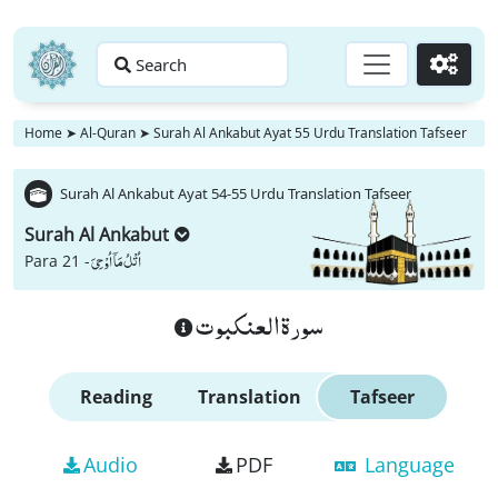
Search
Go
Home
➤
Al-Quran
➤
Surah Al Ankabut Ayat 55 Urdu Translation Tafseer
Surah Al Ankabut Ayat 54-55 Urdu Translation Tafseer
Surah Al Ankabut
اُتْلُ مَاۤ اُوْحِیَ
Para 21 -
سورة العنكبوت
Reading
Translation
Tafseer
Audio
PDF
Language