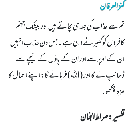
کنزالعرفان
تم سے عذاب کی جلدی مچاتے ہیں اور بیشک جہنم
کافروں کوگھیرنے والی ہے۔ جس دن عذاب انہیں
ان کے اوپر سے اور ان کے پاؤں کے نیچے سے
ڈھانپ لے گا اور ( الله) فرمائے گا:اپنے اعمال کا
مزہ چکھو۔
تفسیر : ‎صراط الجنان