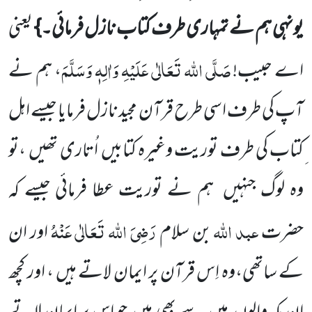
یونہی ہم نے تمہاری طرف کتاب نازل فرمائی۔}
یعنی
صَلَّی اللہ تَعَالٰی عَلَیْہِ وَاٰلِہٖ وَسَلَّمَ
اے
حبیب!
،
ہم نے
آپ کی طرف اسی طرح قرآن مجید نازل فرمایا جیسے اہل
ِکتاب کی طرف
توریت وغیرہ کتابیں
اُتاری تھیں
،
تو
وہ لوگ جنہیں
ہم نے توریت عطا فرمائی جیسے کہ
عبد اللہ
رَضِیَ اللہ تَعَالٰی عَنْہُ
حضرت
بن سلام
اور ان
کے ساتھی،وہ اِس قرآن پر ایمان لاتے ہیں ، اور کچھ