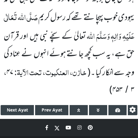
صَلَّی اللہ تَعَالٰی
یہودی خوب
پہچانتے تھے کہ رسول کریم
عَلَیْہِ وَاٰلِہٖ وَسَلَّمَ اللہ
تعالیٰ کے سچّے نبی ہیں
اور
قرآن
حق ہے، یہ سب کچھ جانتے ہوئے انہوں
نے عِناد کی
خازن، العنکبوت، تحت الآیۃ:
،
وجہ سے انکار کیا ۔
(
۴۷
)
۴۵۳
۳
/
Next
Ayat
Prev
Ayat