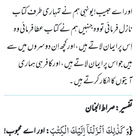
اور اے حبیب!یونہی ہم نے تمہاری طرف کتاب
نازل فرمائی تو وہ جنہیں ہم نے کتا ب عطا فرمائی وہ
اِس پر ایمان لاتے ہیں ، اور کچھ اِن دوسروں میں سے
ہیں جو اس پر ایمان لاتے ہیں ، اورکافر ہی ہماری
آیتوں کا انکار کرتے ہیں ۔
تفسیر : ‎صراط الجنان
وَ كَذٰلِكَ اَنْزَلْنَاۤ اِلَیْكَ الْكِتٰبَ
{
: اور اے محبوب!