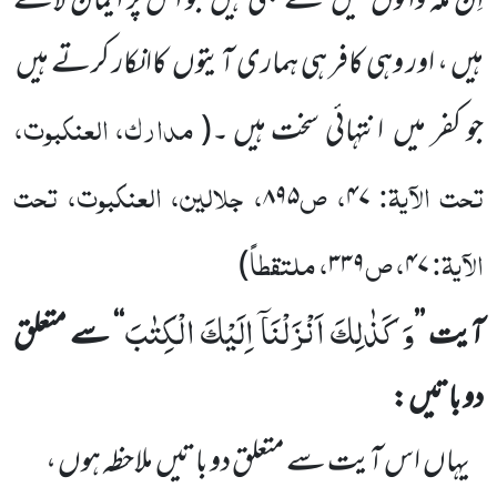
اِن مکہ والوں
میں
سے بھی ہیں
جو اس پر ایمان لاتے
ہیں ، اور وہی کافر ہی ہماری آیتوں
کاانکار کرتے ہیں
مدارک، العنکبوت،
جو کفر میں
انتہائی سخت ہیں ۔
(
تحت الآیۃ:
، ص
، جلالین، العنکبوت، تحت
۸۹۵
۴۷
الآیۃ:
، ص
، ملتقطاً
)
۳۳۹
۴۷
وَ كَذٰلِكَ اَنْزَلْنَاۤ اِلَیْكَ الْكِتٰبَ
آیت
’’
‘‘
سے متعلق
دو باتیں :
یہاں
اس آیت سے متعلق دو باتیں
ملاحظہ ہوں ،