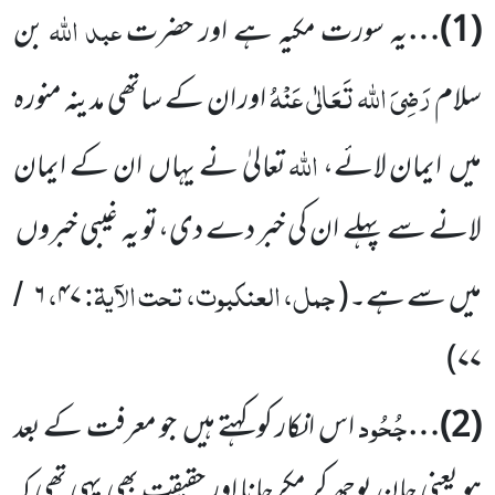
عبد اللہ
(
1
)…
یہ سورت مکیہ ہے اور حضرت
بن
رَضِیَ اللہ تَعَالٰی عَنْہُ
سلام
اور ان کے ساتھی مدینہ منورہ
اللہ
میں
ایمان لائے،
تعالیٰ نے یہاں
ان کے ایمان
لانے سے پہلے ان کی خبر دے دی،تو یہ غیبی خبروں
جمل، العنکبوت، تحت الآیۃ:
،
میں
سے ہے۔
(
۴۷
۶
/
)
۷۷
جُحُود
(
2
)…
اس انکار کو کہتے ہیں
جو معرفت کے بعد
ہو یعنی جان بوجھ کر مکرجانا اور حقیقت بھی یہی تھی کہ