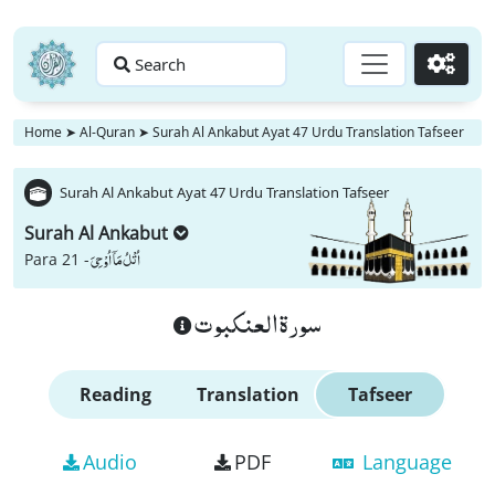
Search
Go
Home
➤
Al-Quran
➤
Surah Al Ankabut Ayat 47 Urdu Translation Tafseer
Surah Al Ankabut Ayat 47 Urdu Translation Tafseer
Surah Al Ankabut
اُتْلُ مَاۤ اُوْحِیَ
Para 21 -
سورة العنكبوت
Reading
Translation
Tafseer
Audio
PDF
Language