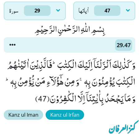
اٰياتها
سورۃ
29
47
بِسْمِ اللّٰهِ الرَّحْمٰنِ الرَّحِیْمِ
29.47
وَ كَذٰلِكَ اَنْزَلْنَاۤ اِلَیْكَ الْكِتٰبَؕ-فَالَّذِیْنَ اٰتَیْنٰهُمُ
الْكِتٰبَ یُؤْمِنُوْنَ بِهٖۚ-وَ مِنْ هٰۤؤُلَآءِ مَنْ یُّؤْمِنُ بِهٖؕ-
وَ مَا یَجْحَدُ بِاٰیٰتِنَاۤ اِلَّا الْكٰفِرُوْنَ(47)
Kanz ul Iman
Kanz ul Irfan
کنزالعرفان