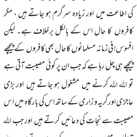
کی اطاعت میں
اور زیادہ سرگرم ہو جاتے ہیں ، مگر
کافروں
کا حال اس کے بالکل برخلاف ہے۔ لیکن
افسوس! فی زمانہ مسلمانوں
کاحال بھی کافروں
کے پیچھے
پیچھے ہی چل رہا ہے کہ جب ان پر کوئی مصیبت آتی ہے
اللہ
اللہ
تو
کرنے میں
مشغول ہو جاتے ہیں
اور بڑی
عاجزی اور گریہ و زاری کے ساتھ اس کی بارگاہ میں
ا س
اللہ
مصیبت سے نجات کی دعائیں
کرتے ہیں
اور جب