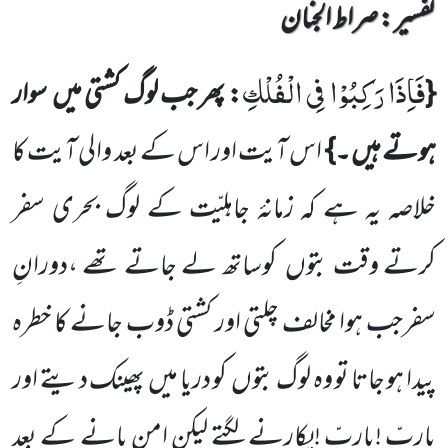
تفسیر : ‎صراط الجنان
فَاِذَا رَكِبُوْا فِی الْفُلْكِ
{
: پھر جب لوگ کشتی میں
سوار
ہوتے ہیں ۔}
اس آیت اور اس کے بعد والی آیت کا
خلاصہ یہ ہے کہ زمانۂ جاہلِیّت کے لوگ بحری سفر
کرتے وقت بتوں
کوساتھ لے جاتے تھے ،دورانِ
سفرجب ہوا مخالف چلتی اور کشتی ڈوب جانے کا خطرہ
پیدا ہو جاتا تو وہ لوگ بتوں
کو دریا میں
پھینک دیتے اور
یاربّ !یاربّ !پکارنے لگتے لیکن امن پانے کے بعد