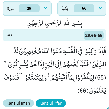
اٰياتها
سورۃ
29
66
بِسْمِ اللّٰهِ الرَّحْمٰنِ الرَّحِیْمِ
29.65-66
فَاِذَا رَكِبُوْا فِی الْفُلْكِ دَعَوُا اللّٰهَ مُخْلِصِیْنَ لَهُ
الدِّیْنَﳛ فَلَمَّا نَجّٰىهُمْ اِلَى الْبَرِّ اِذَا هُمْ یُشْرِكُوْنَۙ
(65) لِیَكْفُرُوْا بِمَاۤ اٰتَیْنٰهُمْ ﳐ وَ لِیَتَمَتَّعُوْاٙ-فَسَوْفَ
یَعْلَمُوْنَ(66)
Kanz ul Iman
Kanz ul Irfan