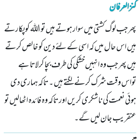
کنزالعرفان
پھر جب لوگ کشتی میں سوار ہوتے ہیں تو الله کو پکارتے
ہیں اس حال میں کہ اسی کے لئے دین کو خالص کرتے
ہیں پھر جب وہ انہیں خشکی کی طرف بچا کرلاتا ہے
تواس وقت شرک کرنے لگتے ہیں ۔ تاکہ ہماری دی
ہوئی نعمت کی ناشکری کریں اور تاکہ وہ فائدہ اٹھالیں تو
عنقریب جان لیں گے۔