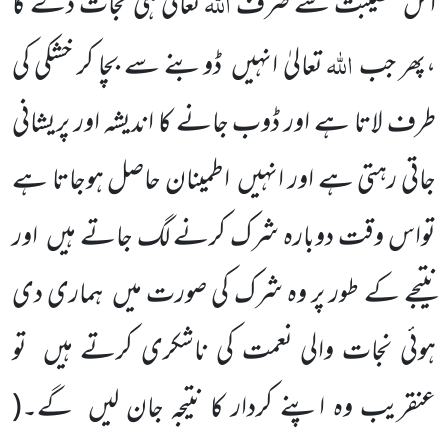
اللہ
اس مصیبت سے صرف
تعالیٰ ہی نجات دے گا
اللہ
،پھر جب
تعالیٰ انہیں
ڈوبنے سے بچا کر خشکی کی
طرف لاتا ہے اور ڈوب جانے کا اندیشہ اور پریشانی
جاتی رہتی ہے اور انہیں
اطمینان حاصل ہوجاتا ہے
تواس وقت دوبارہ شرک کرنے لگ جاتے ہیں
اور
نتیجے کے طور پر وہ شرک کی صورت میں
ہماری دی
ہوئی نجات والی نعمت کی ناشکری کرتے ہیں
تو
عنقریب وہ اپنے کردار کا نتیجہ جان لیں
گے۔
(