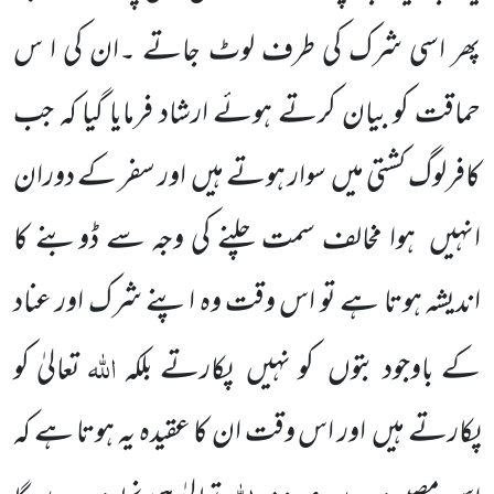
پھر اسی شرک کی طرف لوٹ جاتے ۔ان کی ا س
حماقت کو بیان کرتے ہوئے ارشاد فرمایا گیا کہ جب
کافرلوگ کشتی میں
سوار ہوتے ہیں
اور سفر کے دوران
انہیں
ہوا مخالف سمت چلنے کی وجہ سے ڈوبنے کا
اندیشہ ہوتا ہے تو اس وقت وہ اپنے شرک اور عناد
اللہ
کے باوجود بتوں
کو نہیں
پکارتے بلکہ
تعالیٰ کو
پکارتے ہیں
اور اس وقت ان کا عقیدہ یہ ہوتا ہے کہ