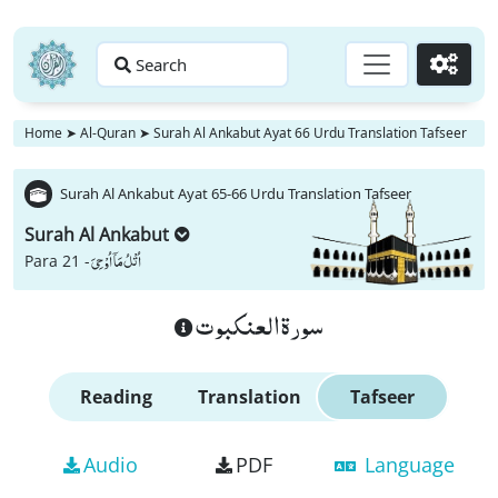
Search
Go
Home
➤
Al-Quran
➤
Surah Al Ankabut Ayat 66 Urdu Translation Tafseer
Surah Al Ankabut Ayat 65-66 Urdu Translation Tafseer
Surah Al Ankabut
اُتْلُ مَاۤ اُوْحِیَ
Para 21 -
سورة العنكبوت
Reading
Translation
Tafseer
Audio
PDF
Language