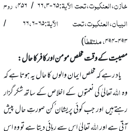
خازن،العنکبوت،تحت الآیۃ:
،
، روح
۴۵۶
۶۶
۳
۶۵
/
-
البیان،العنکبوت،تحت الآیۃ:
،
۶۶
۶
۶۵
/
-
، ملتقطاً
)
۴۹۴
۴۹۳
-
مصیبت کے وقت مخلص مومن اور کافر کا حال:
یاد رہے کہ مخلص ایمان والوں
کا حال یہ ہوتا ہے کہ
اللہ
وہ
تعالیٰ
کی نعمتوں
کے اخلاص کے ساتھ شکر گزار
رہتےہیں
اور جب کوئی پریشان ُکن صورتِ حال پیش
اللہ
آتی ہے اور
تعالیٰ اس سے رہائی دیتا ہے تو وہ اس