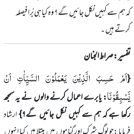
کہ ہم سے کہیں نکل جائیں گے؟ وہ کیا ہی بُرا فیصلہ
کرتے ہیں ۔
تفسیر : ‎صراط الجنان
اَمْ حَسِبَ الَّذِیْنَ یَعْمَلُوْنَ السَّیِّاٰتِ اَنْ
{
یَّسْبِقُوْنَا
: یابرے اعمال کرنے والوں نے یہ سمجھ
رکھا ہے کہ ہم سے کہیں نکل جائیں گے؟}
ارشاد
فرمایا :جو لوگ شرک اور گناہوں میں مبتلا ہیں کیا انہوں