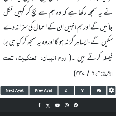
نے یہ سمجھ رکھا ہے کہ وہ ہم سے بچ کر کہیں نکل
جائیں گے اور ہم انہیں ان کے اعمال کی سز انہ دے
سکیں گے،ایساہر گز نہ ہو گا اوروہ یہ سمجھ کر کیا ہی برا
روح البیان، العنکبوت، تحت
فیصلہ کرتے ہیں ۔(
الآیۃ:
،
)
۴۴۷
۶
۴
/
Next
Ayat
Prev
Ayat