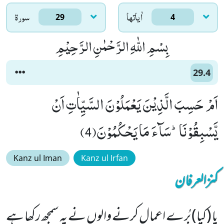
اٰياتها
سورۃ
29
4
بِسْمِ اللّٰهِ الرَّحْمٰنِ الرَّحِیْمِ
29.4
اَمْ حَسِبَ الَّذِیْنَ یَعْمَلُوْنَ السَّیِّاٰتِ اَنْ
یَّسْبِقُوْنَاؕ-سَآءَ مَا یَحْكُمُوْنَ(4)
Kanz ul Iman
Kanz ul Irfan
کنزالعرفان
یا (کیا) بُرے اعمال کرنے والوں نے یہ سمجھ رکھا ہے