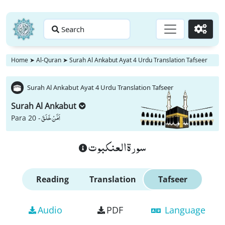
Search
Go
Home
➤
Al-Quran
➤
Surah Al Ankabut Ayat 4 Urdu Translation Tafseer
Surah Al Ankabut Ayat 4 Urdu Translation Tafseer
Surah Al Ankabut
اَمَّنْ خَلَقَ
Para 20 -
سورة العنكبوت
Reading
Translation
Tafseer
Audio
PDF
Language