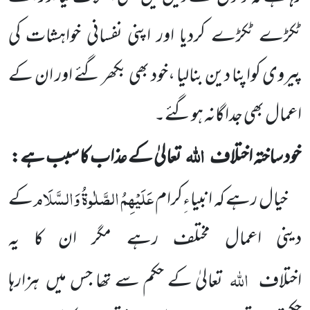
ٹکڑے ٹکڑے کردیا اور اپنی نفسانی خواہشات کی
پیروی کواپنا دین بنالیا ،خود بھی بکھر گئے اور ان کے
اعمال بھی جداگانہ ہوگئے۔
اللہ
خود ساختہ اختلاف
تعالیٰ کے عذاب کا سبب ہے:
عَلَیْہِمُ الصَّلٰوۃُ وَالسَّلَام
خیال رہے کہ انبیاءِکرام
کے
دینی اعمال مختلف رہے مگر ان کا یہ
اللہ
اختلاف
تعالیٰ کے حکم سے تھا جس میں ہزارہا