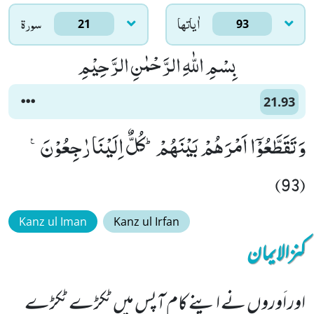
اٰياتها
سورۃ
21
93
بِسْمِ اللّٰهِ الرَّحْمٰنِ الرَّحِیْمِ
21.93
وَ تَقَطَّعُوْۤا اَمْرَهُمْ بَیْنَهُمْؕ-كُلٌّ اِلَیْنَا رٰجِعُوْنَ۠
(93)
Kanz ul Iman
Kanz ul Irfan
کنزالایمان
اور اَوروں نے اپنے کام آپس میں ٹکڑے ٹکڑے