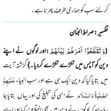
کرلئے سب کو ہماری طرف پھرنا ہے۔
تفسیر : ‎صراط الجنان
وَ تَقَطَّعُوْۤا اَمْرَهُمْ بَیْنَهُمْ
{
:اور لوگوں نے اپنے
دین کو آپس میں ٹکڑے ٹکڑے کردیا۔}
گزشتہ آیت
عَلَیْہِمُ
میں بتایا گیا کہ دین ایک ہی ہے اور سب انبیاء
الصَّلٰوۃُ وَالسَّلَام
نے اسی کی تبلیغ کی اور یہاں بتایاجا
رہاہے کہ لوگوں نے دین میں بھی اختلاف کیا اور اسے