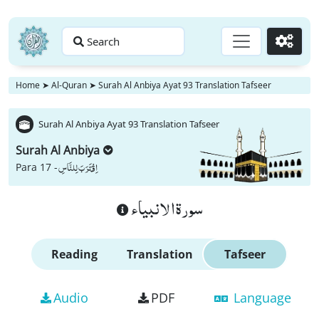
Search
Go
Home
➤
Al-Quran
➤
Surah Al Anbiya Ayat 93 Translation Tafseer
Surah Al Anbiya Ayat 93 Translation Tafseer
Surah Al Anbiya
اِقْتَرَبَ لِلنَّاسِ
Para 17 -
سورة الانبياء
Reading
Translation
Tafseer
Audio
PDF
Language