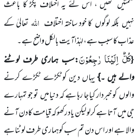
حکمتیں تھیں ، اس لئے یہ اختلاف پکڑ کا باعث
اللہ
نہیں بلکہ لوگوں کا خود ساختہ اختلاف
تعالیٰ کے
عذاب کا سبب ہے، لہٰذاآیت بالکل واضح ہے۔
كُلٌّ اِلَیْنَا رٰجِعُوْنَ
{
:سب ہماری طرف لوٹنے
والے ہیں ۔}
یہاں دین کوٹکڑے ٹکڑے کرنے
والوں کو خبردار کیاجا رہا ہے کہ دنیامیں تو جو تمہارے
جی میں آتا ہے کرلو لیکن یاد رکھو کہ قیامت کادن آنے
والا ہے اور اس دن تم سب کوہماری طرف لوٹناہے