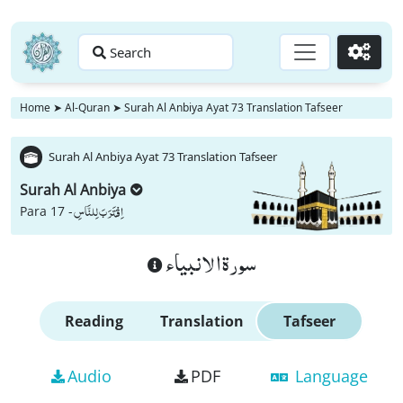
Search
Go
Home
➤
Al-Quran
➤
Surah Al Anbiya Ayat 73 Translation Tafseer
Surah Al Anbiya Ayat 73 Translation Tafseer
Surah Al Anbiya
اِقْتَرَبَ لِلنَّاسِ
Para 17 -
سورة الانبياء
Reading
Translation
Tafseer
Audio
PDF
Language