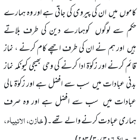
کاموں
میں
ان کی پیروی
کی جاتی ہے اور وہ ہمارے
حکم سے لوگوں
کوہمارے دین کی طرف بلاتے
ہیں
اور ہم نے ان کی طرف اچھے کام کرنے ، نماز
قائم کرنے اور زکوٰۃ ادا کرنے کی وحی بھیجی کیونکہ نماز
بدنی عبادات میں
سب سے افضل ہے اور زکوٰۃ مالی
عبادات میں
سب
سے افضل ہے اور وہ صرف
خازن، الانبیاء،
ہماری عبادت کرنے والے تھے۔
(
تحت الآیۃ