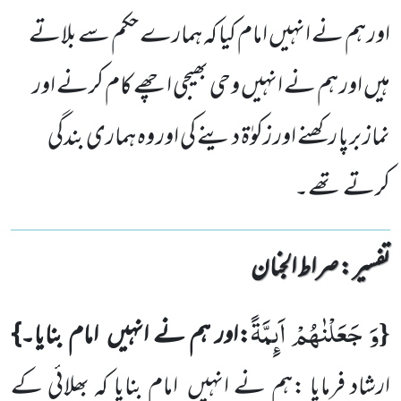
اور ہم نے انہیں امام کیا کہ ہمارے حکم سے بلاتے
ہیں اور ہم نے انہیں وحی بھیجی اچھے کام کرنے اور
نماز برپا رکھنے اور زکوٰۃ دینے کی اور وہ ہماری بندگی
کرتے تھے۔
تفسیر : ‎صراط الجنان
وَ جَعَلْنٰهُمْ اَىٕمَّةً
{
:اور ہم نے انہیں
امام بنایا۔}
ارشاد فرمایا :ہم نے انہیں
امام بنایا کہ بھلائی کے