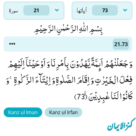
اٰياتها
سورۃ
21
73
بِسْمِ اللّٰهِ الرَّحْمٰنِ الرَّحِیْمِ
21.73
وَ جَعَلْنٰهُمْ اَىٕمَّةً یَّهْدُوْنَ بِاَمْرِنَا وَ اَوْحَیْنَاۤ اِلَیْهِمْ
فِعْلَ الْخَیْرٰتِ وَ اِقَامَ الصَّلٰوةِ وَ اِیْتَآءَ الزَّكٰوةِۚ-وَ
كَانُوْا لَنَا عٰبِدِیْنَۚۙ (73)
Kanz ul Iman
Kanz ul Irfan
کنزالایمان