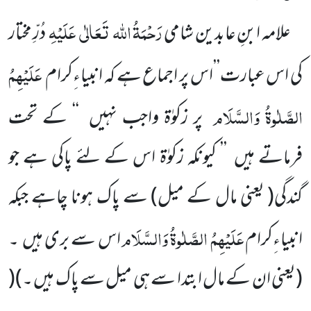
رَحْمَۃُ اللہ
تَعَالٰی
عَلَیْہِ
علامہ ابنِ عابدین شامی
دُرِّ مختار
عَلَیْہِمُ
کی اس عبارت’’اس پر اجماع ہے کہ انبیاءِکرام
الصَّلٰوۃُ
وَالسَّلَام
پر زکوٰۃ واجب نہیں
‘‘ کے تحت
فرماتے ہیں
’’ کیونکہ زکوٰۃ اس کے لئے پاکی ہے جو
گندگی
( یعنی مال کے میل)
سے پاک
ہونا چاہے جبکہ
عَلَیْہِمُ الصَّلٰوۃُ وَالسَّلَام
انبیاءِکرام
اس سے بری ہیں
۔
(یعنی ان کے مال ابتدا سے ہی میل سے پاک ہیں ۔)
(