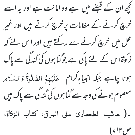
کچھ ان کے قبضے میں
ہے
وہ امانت ہے اور یہ اسے
خرچ کرنے کے مقامات پر
خرچ کرتے ہیں
اور غیر
محل میں
خرچ کرنے سے رکتے ہیں
اور ا س لئے کہ
زکوٰۃ اس کے لئے پاکی ہے جو گناہوں
کی گندگی
سے پاک
عَلَیْہِمُ الصَّلٰوۃُ وَالسَّلَام
ہونا چاہے جبکہ انبیاءِکرام
معصوم ہونے کی وجہ سے گناہوں
کی گندگی سے پاک ہیں
حاشیہ الطحطاوی علی المراقی، کتاب الزکاۃ،
۔
(
ص۷۱۳
)