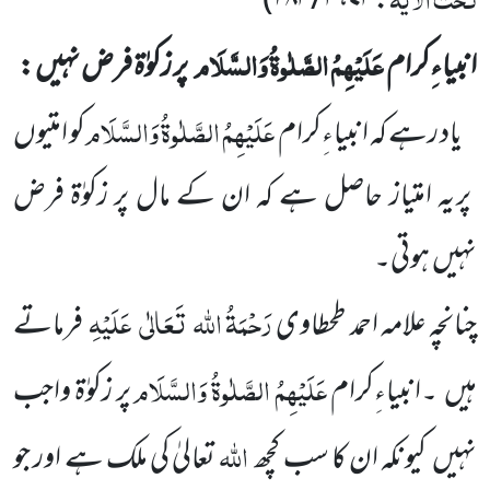
)
: ۷۳، ۳ / ۲۸۳
عَلَیْہِمُ الصَّلٰوۃُ وَالسَّلَام
انبیاءِکرام
پر زکوٰۃ فرض نہیں :
عَلَیْہِمُ الصَّلٰوۃُ وَالسَّلَام
یاد رہے کہ انبیاءِکرام
کو امتیوں
پر یہ امتیاز حاصل ہے کہ ان کے مال پر زکوٰۃ فرض
نہیں
ہوتی۔
رَحْمَۃُ اللہ
تَعَالٰی
عَلَیْہِ
چنانچہ علامہ احمد طحطاوی
فرماتے
عَلَیْہِمُ الصَّلٰوۃُ وَالسَّلَام
ہیں
۔انبیاءِکرام
پر زکوٰۃ واجب
اللہ
نہیں
کیونکہ ان
کا سب کچھ
تعالیٰ کی ملک ہے اور جو