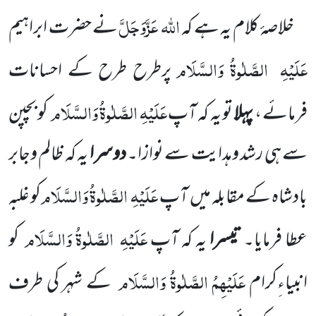
اللّٰہ
عَزَّوَجَلَّ
خلاصۂ کلام یہ ہے کہ
نے حضرت ابراہیم
عَلَیْہِ
الصَّلٰوۃُ وَالسَّلَام
پرطرح طرح کے احسانات
عَلَیْہِ الصَّلٰوۃُ وَالسَّلَام
فرمائے ،
پہلا
تو یہ کہ آپ
کو بچپن
سے ہی رشد وہدایت سے نوازا۔
دوسرا
یہ کہ ظالم وجابر
عَلَیْہِ
الصَّلٰوۃُ وَالسَّلَام
بادشاہ کے مقابلہ میں
آپ
کو غلبہ
عَلَیْہِ
الصَّلٰوۃُ وَالسَّلَام
عطا فرمایا۔
تیسرا
یہ کہ آپ
کو
عَلَیْہِمُ الصَّلٰوۃُ وَالسَّلَام
انبیاءِکرام
کے شہر کی طرف