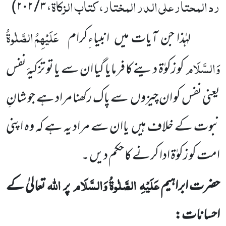
رد المحتار علی الدر المختار، کتاب الزکاۃ
)
، ۳ / ۲۰۲
عَلَیْہِمُ الصَّلٰوۃُ
لہٰذا جن آیات میں
انبیاءِکرام
وَالسَّلَام
کو زکوٰۃ دینے کا فرمایا گیا ان سے یا تو تزکیۂ نفس
یعنی نفس کو ان
چیزوں
سے پاک رکھنا مراد ہے جو شانِ
نبوت کے خلاف ہیں
یاان سے مراد یہ ہے کہ وہ اپنی
امت کو زکوٰۃ ادا کرنے کا حکم دیں ۔
عَلَیْہِ
الصَّلٰوۃُ وَالسَّلَام
اللہ
حضرت ابراہیم
پر
تعالیٰ کے
احسانات: