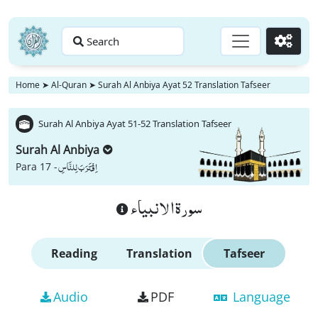
Search
Go
Home
➤
Al-Quran
➤
Surah Al Anbiya Ayat 52 Translation Tafseer
Surah Al Anbiya Ayat 51-52 Translation Tafseer
Surah Al Anbiya
اِقْتَرَبَ لِلنَّاسِ
Para 17 -
سورة الانبياء
Reading
Translation
Tafseer
Audio
PDF
Language