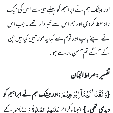
اور بیشک ہم نے ابراہیم کو پہلے ہی سے اس کی نیک
راہ عطا کردی اور ہم اس سے خبردار تھے۔ جب اس
نے اپنے باپ اور قوم سے کہایہ مورتیں کیا ہیں جن
کے آگے تم آسن مارے ہو۔
تفسیر : ‎صراط الجنان
وَ لَقَدْ اٰتَیْنَاۤ اِبْرٰهِیْمَ
:
{
اور بیشک ہم نے ابراہیم کو
عَلَیْہِمُ الصَّلٰوۃُ وَالسَّلَام
دیدی تھی۔}
انبیاءِکرام
کے