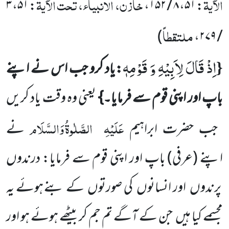
الآیۃ
خازن، الانبیاء، تحت الآیۃ
: ۵۱، ۳
: ۵۱، ۸ / ۱۵۲،
ملتقطاً
)
/ ۲۷۹،
اِذْ قَالَ لِاَبِیْهِ وَ قَوْمِهٖ
{
:یاد کرو جب اس نے اپنے
باپ اور اپنی قوم سے فرمایا۔}
یعنی وہ وقت یاد کریں
عَلَیْہِ
الصَّلٰوۃُ وَالسَّلَام
جب حضرت
ابراہیم
نے
اپنے
(عرفی)
باپ اور اپنی قوم سے فرمایا: درندوں
پرندوں
اور انسانوں
کی صورتوں
کے بنے
ہوئے یہ
مجسمے کیا ہیں
جن کے آگے تم جم کر بیٹھے ہوئے ہو اور