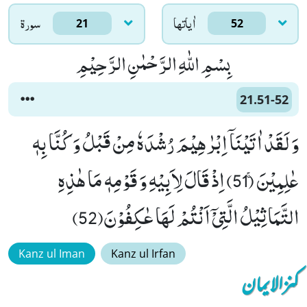
اٰياتها
سورۃ
21
52
بِسْمِ اللّٰهِ الرَّحْمٰنِ الرَّحِیْمِ
21.51-52
وَ لَقَدْ اٰتَیْنَاۤ اِبْرٰهِیْمَ رُشْدَهٗ مِنْ قَبْلُ وَ كُنَّا بِهٖ
عٰلِمِیْنَۚ (51) اِذْ قَالَ لِاَبِیْهِ وَ قَوْمِهٖ مَا هٰذِهِ
التَّمَاثِیْلُ الَّتِیْۤ اَنْتُمْ لَهَا عٰكِفُوْنَ(52)
Kanz ul Iman
Kanz ul Irfan
کنزالایمان