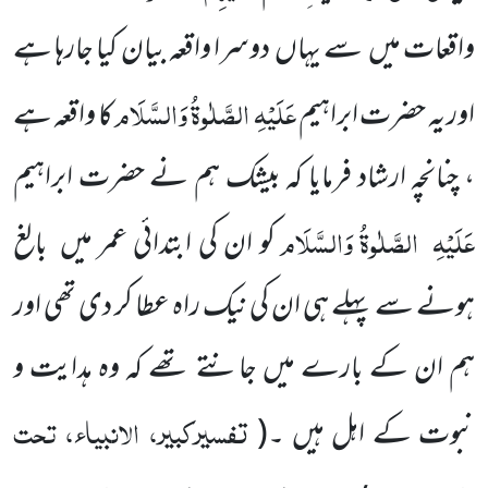
واقعات میں
سے یہاں
دوسرا واقعہ بیان کیا جارہا ہے
عَلَیْہِ
الصَّلٰوۃُ وَالسَّلَام
اور یہ حضرت ابراہیم
کا واقعہ ہے
، چنانچہ ارشاد فرمایا کہ بیشک ہم نے حضرت ابراہیم
عَلَیْہِ
الصَّلٰوۃُ وَالسَّلَام
کو ان کی ابتدائی عمر میں
بالغ
ہونے سے پہلے ہی ان کی نیک راہ عطا کر دی تھی اور
ہم ان کے بارے میں جانتے تھے کہ وہ ہدایت و
تفسیرکبیر، الانبیاء، تحت
نبوت کے اہل ہیں ۔
(