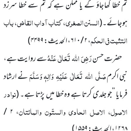
تم خطا کھاجاؤ گے یا ممکن ہے کہ تم سے خطا سرزد
السنن الصغری، کتاب آداب القاضی، باب
ہوجائے۔
(
التثبت فی الحکم
، ۲ / ۶۱۰، الحدیث: ۴۴۹۹
)
رَضِیَ
اللہ
تَعَالٰی
عَنْہُ
حضرت حسن
سے روایت ہے،
صَلَّی
اللہ
تَعَالٰی
عَلَیْہِ
وَاٰلِہٖ وَسَلَّمَ
نبی اکرم
نے ارشاد
نوادر
فرمایا ’’جو جلدی
کرتا ہے وہ خطا میں
پڑتا ہے۔
(
الاصول، الاصل الحادی والستّون والمائتان
، ۲ /
۱۲۶۸، الحدیث: ۱۵۵۹
)