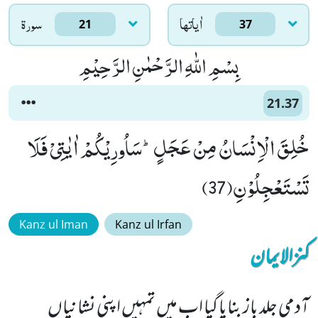
اٰياتها
سورۃ
21
37
بِسْمِ اللّٰهِ الرَّحْمٰنِ الرَّحِیْمِ
21.37
خُلِقَ الْاِنْسَانُ مِنْ عَجَلٍؕ-سَاُورِیْكُمْ اٰیٰتِیْ فَلَا
تَسْتَعْجِلُوْنِ(37)
Kanz ul Iman
Kanz ul Irfan
کنزالایمان
آدمی جلد باز بنایا گیا اب میں تمہیں اپنی نشانیاں