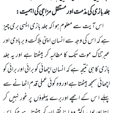
جلد بازی کی مذمت اور مستقل مزاجی کی اہمیت:
اس آیت سے معلوم ہو اکہ جلد بازی ایسی بری چیز
ہے کہ اس کی وجہ سے انسان اپنی ہلاکت و بربادی اور
عبرتناک موت تک کا مطالبہ کر بیٹھتا ہے اور یہ جلد
بازی کا ہی نتیجہ ہے کہ انسان اچھائی کو برائی اور برائی کو
اچھائی سمجھ بیٹھتا ہے اور وہ کوئی عملی قدم اٹھانے سے
پہلے ا س کے اچھے اوربرے پہلوؤں
پر غور نہیں
کر
پاتا اوریوں
اکثر وہ اپنا نقصان کر بیٹھتا ہے جبکہ اس