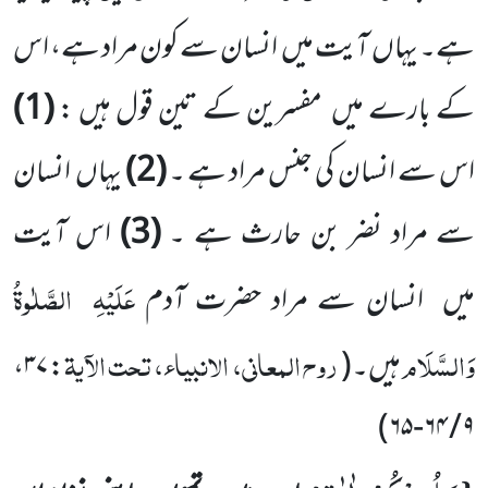
ہے۔ یہاں
آیت میں
انسان سے کون مراد ہے، اس
کے بارے میں
مفسرین کے تین قول ہیں :
(
1
)
اس سے انسان کی جنس مراد ہے ۔
(
2
)
یہاں
انسان
سے مراد نضر بن حارث ہے ۔
(
3
)
اس آیت
عَلَیْہِ
الصَّلٰوۃُ
میں
انسان سے مراد حضرت آدم
وَالسَّلَام
روح المعانی، الانبیاء، تحت الآیۃ
ہیں۔
(
: ۳۷،
)
۹ / ۶۴-۶۵