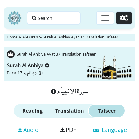
Search
Go
Home
➤
Al-Quran
➤
Surah Al Anbiya Ayat 37 Translation Tafseer
Surah Al Anbiya Ayat 37 Translation Tafseer
Surah Al Anbiya
اِقْتَرَبَ لِلنَّاسِ
Para 17 -
سورة الانبياء
Reading
Translation
Tafseer
Audio
PDF
Language