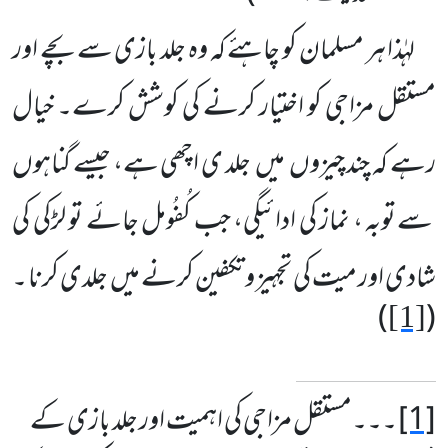
لہٰذا ہر مسلمان کو چاہئے کہ وہ جلد بازی سے بچے اور
مستقل مزاجی کو اختیار کرنے کی کوشش کرے۔ خیال
رہے کہ چند چیزوں
میں
جلد ی اچھی ہے، جیسے گناہوں
سے توبہ ، نماز کی ادائیگی، جب کُفُومل جائے تو لڑکی کی
شادی اور میت کی تجہیز و تکفین کرنے میں
جلدی کرنا ۔
)
(
[1]
[1]
۔۔۔
مستقل مزاجی کی اہمیت اور جلد بازی کے