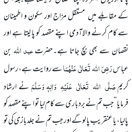
کے مقابلے میں
مستقل مزاج اور سکون و اطمینان
سے کام کرنے والاآدمی اپنے مقصد کو پا لیتا ہے اور
عبد اللہ
نقصان سے بھی بچ جاتا ہے۔حضرت
بن
رَضِیَ
اللہ
تَعَالٰی
عَنْہُمَا
عباس
سے روایت ہے، رسول
صَلَّی
اللہ
تَعَالٰی
عَلَیْہِ
وَاٰلِہٖ وَسَلَّمَ
کریم
نے ارشاد
فرمایا’’جب تم نے بردباری سے کام لیا تو اپنے مقصد کو
پالیا، یا عنقریب پا لوگے اور جب تم نے
جلدبازی کی تو