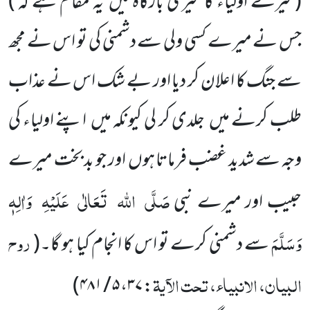
(میرے اولیاء کا میری بارگاہ میں
یہ مقام ہے کہ )
جس نے میرے کسی ولی سے دشمنی کی تو اس نے مجھ
سے جنگ کا اعلان کر دیا اور بے شک اس نے عذاب
طلب کرنے میں
جلدی کر لی کیونکہ میں
اپنے اولیاء کی
وجہ سے شدید غضب فرماتا ہوں
اور جو بد بخت میرے
صَلَّی
اللہ
تَعَالٰی
عَلَیْہِ
وَاٰلِہٖ
حبیب اور میرے نبی
وَسَلَّمَ
روح
سے دشمنی کرے تو اس کا انجام کیا ہو گا۔
(
البیان، الانبیاء، تحت الآیۃ
)
: ۳۷، ۵ / ۴۸۱