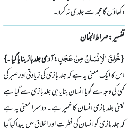
دکھاؤں گا مجھ سے جلدی نہ کرو۔
تفسیر : ‎صراط الجنان
خُلِقَ الْاِنْسَانُ مِنْ عَجَلٍ
{
:آدمی جلد باز بنایا گیا۔}
اس کا ایک معنی یہ ہے کہ جلد بازی کی زیادتی اور صبر کی
کمی کی وجہ سے گویا انسان بنایا ہی جلد بازی سے گیا ہے
یعنی جلد بازی انسان کا خمیر ہے۔ دوسرا معنی یہ ہے
کہ جلد بازی کو انسان کی فطرت اور اخلاق میں
پیدا کیا گیا