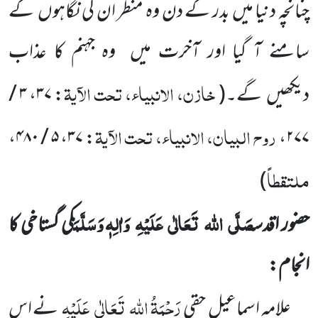
چنانچہ دنیا میں بدر کے دن وہ منظر ان کی نگاہوں
کے
سامنے آ گیا اور آخرت میں
وہ جہنم کا عذاب
خازن، الانبیاء، تحت الآیۃ
دیکھیں
گے۔
(
: ۳۷، ۳ /
روح البیان، الانبیاء، تحت الآیۃ
: ۳۷، ۵ / ۴۸۰،
۲۷۷،
ملتقطاً
)
صَلَّی
اللہ
تَعَالٰی
عَلَیْہِ
وَاٰلِہٖ وَسَلَّمَ
حضور اقدس
کی گستاخی کا
انجام:
رَحْمَۃُ اللہ
تَعَالٰی
عَلَیْہِ
علامہ اسماعیل حقی
نے اس