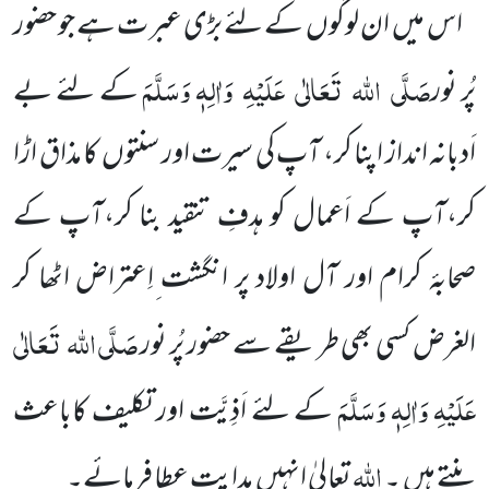
اس میں
ان لوگوں
کے لئے بڑی عبر ت ہے جو حضور
صَلَّی
اللہ
تَعَالٰی
عَلَیْہِ
وَاٰلِہٖ وَسَلَّمَ
پُر نور
کے لئے بے
اَدبانہ انداز اپنا
کر،
آپ کی سیرت اور سنتوں
کا مذاق اڑا
کر،آپ کے اَعمال کو ہدفِ تنقید بنا کر،آپ کے
صحابۂ کرام اور آل اولاد پر انگشت ِاِعتراض اٹھا کر
صَلَّی
اللہ
تَعَالٰی
الغرض کسی بھی طریقے سے حضور پُر نور
عَلَیْہِ وَاٰلِہٖ وَسَلَّمَ
کے لئے اَذِیَّت اور تکلیف کاباعث
اللہ
بنتے ہیں
۔
تعالیٰ انہیں
ہدایت عطا فرمائے۔