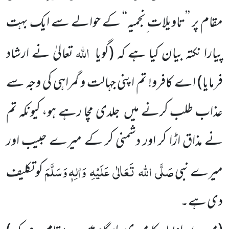
مقام پر ’’تاویلات ِنجمیہ‘‘ کے حوالے سے ایک بہت
اللہ
پیارا نکتہ بیان
کیا ہے کہ
(گویا
تعالیٰ نے ارشاد
فرمایا)
اے کافرو! تم اپنی جہالت و گمراہی کی وجہ سے
عذاب طلب کرنے میں
جلدی مچا
رہے ہو، کیونکہ تم
نے مذاق اڑا کر اور دشمنی کر کے میرے حبیب اور
صَلَّی
اللہ
تَعَالٰی
عَلَیْہِ
وَاٰلِہٖ وَسَلَّمَ
میرے نبی
کو تکلیف
دی ہے۔