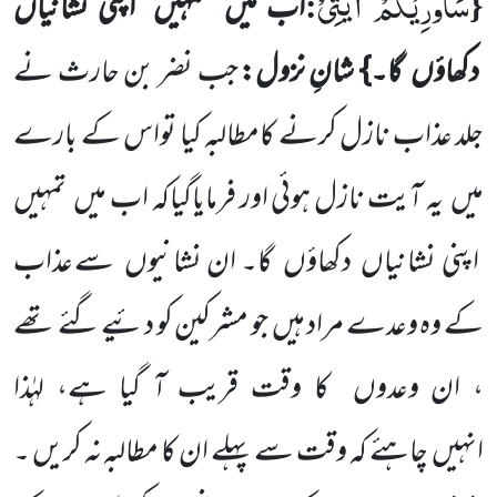
سَاُورِیْكُمْ اٰیٰتِیْ
:
{
اب میں
تمہیں
اپنی نشانیاں
دکھاؤں
گا۔} شانِ نزول:
جب نضر بن حارث نے
جلد عذاب نازل کرنے کامطالبہ کیا تواس کے بارے
میں
یہ آیت نازل ہوئی اور فرمایاگیاکہ اب میں
تمہیں
اپنی نشانیاں
دکھاؤں
گا۔ ان نشانیوں
سے عذاب
کے وہ وعدے مراد ہیں
جو مشرکین کو دئیے گئے تھے
، ان وعدوں
کا وقت قریب آ گیا ہے، لہٰذا
انہیں
چاہئے کہ وقت سے پہلے ان کا مطالبہ نہ کریں ۔