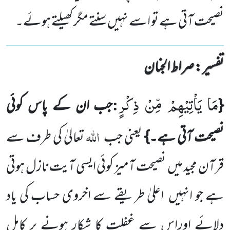
نصیحت آتی ہے تو اسے نہیں سنتے مگر کھیلتے ہوئے۔
تفسیر : ‎صراط الجنان
مَا یَاْتِیْهِمْ مِّنْ ذِكْرٍ
:
{
جب ان کے پاس کوئی
اللہ
نصیحت آتی ہے۔}
یعنی جب
تعالیٰ کی طرف سے
قرآن مجید میں
نصیحت
آمیز کوئی ایسی آیت نازل ہوتی
ہے جو انہیں
اعلیٰ طریقے سے اخروی حساب کی یاد
دلائے اوراس سے غفلت کا شکار ہونے پر کامل