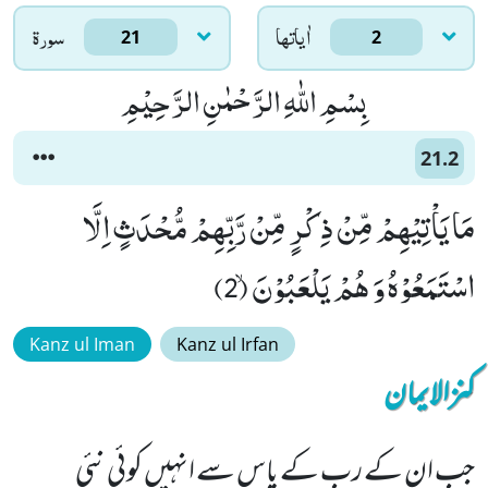
اٰياتها
سورۃ
21
2
بِسْمِ اللّٰهِ الرَّحْمٰنِ الرَّحِیْمِ
21.2
مَا یَاْتِیْهِمْ مِّنْ ذِكْرٍ مِّنْ رَّبِّهِمْ مُّحْدَثٍ اِلَّا
اسْتَمَعُوْهُ وَ هُمْ یَلْعَبُوْنَۙ (2)
Kanz ul Iman
Kanz ul Irfan
کنزالایمان
جب ان کے رب کے پاس سے انہیں کوئی نئی