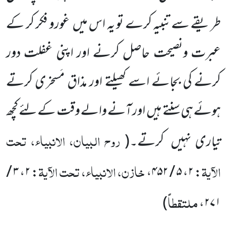
طریقے سے تنبیہ کرے تو یہ اس میں
غورو فکر کر کے
عبرت ونصیحت حاصل کرنے اور اپنی غفلت دور
کرنے کی بجائے اسے کھیلتے اور مذاق مَسخری کرتے
ہوئے ہی سنتے ہیں
اور آنے والے وقت کے لئے کچھ
روح البیان، الانبیاء، تحت
تیاری نہیں
کرتے۔
(
الآیۃ
خازن، الانبیاء، تحت الآیۃ
: ۲، ۳ /
: ۲، ۵ / ۴۵۲،
ملتقطاً
)
۲۷۱،