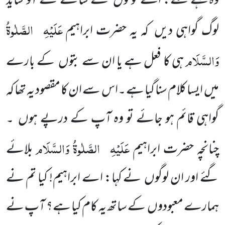
وہ کہنے لگے: اسے لوگوں کے سامنے لے آؤ شاید
عَلَیْہِ
الصَّلٰوۃُ
لوگ گواہی دیں کہ یہ حضرت ابراہیم
وَالسَّلَام
ہی کا فعل ہے یا ان سے بتوں کے بارے
میں ایسا کلام سنا گیا ہے ۔اس سے ان کا مقصود یہ تھا کہ
گواہی قائم ہو جائے تو وہ آپ کے درپے ہوں ۔
عَلَیْہِ
الصَّلٰوۃُ وَالسَّلَام
چنانچہ حضرت ابراہیم
بلائے
گئے اور ان لوگوں نے کہا: اے ابراہیم! کیا تم نے
ہمارے معبودوں کے ساتھ یہ کام کیا ہے؟ آپ نے