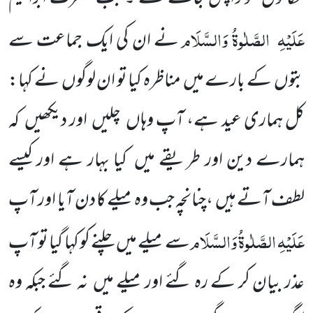
عَلَیْہِ
الصَّلٰوۃُ وَالسَّلَام
نے ان کی ایک جماعت سے
بتوں کے بارے میں مناظرہ کیا تو ان لوگوں نے کہا:
کل ہماری عید ہے، آپ وہاں چلیں اور دیکھیں کہ
ہمارے دین اور طریقے میں کیا بہار ہے اور کیسے
لطف آتے ہیں ،چنانچہ جب وہ میلے کا دن آیا اور آپ
عَلَیْہِ
الصَّلٰوۃُ وَالسَّلَام
سے میلے میں چلنے کو کہا گیا تو آپ
عذر بیان کر کے رہ گئے اور میلے میں نہ گئے جبکہ وہ