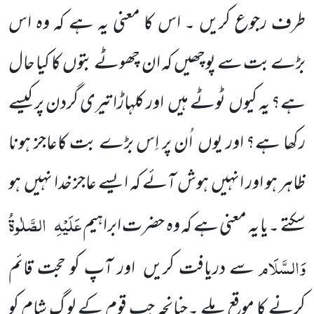
طرف رجوع کریں ۔ اس کا معنی یہ ہے کہ وہ اس
بڑے بت سے پوچھیں کہ ان چھوٹے بتوں کا کیا حال
ہے؟ یہ کیوں ٹوٹے ہیں اور کلہاڑا تیری گردن پر کیسے
رکھا ہے؟ اور یوں اُن پر اِس بڑے بت کاعاجز ہونا
ظاہر ہو اور انہیں ہوش آئے کہ ایسے عاجز خدا نہیں ہو
عَلَیْہِ
الصَّلٰوۃُ
سکتے ۔یا یہ معنی ہے کہ وہ حضرت ابراہیم
وَالسَّلَام
سے دریافت کریں اور آپ کو حجت قائم
کرنے کا موقع ملے ۔چنانچہ جب قوم کے لو گ شام کو