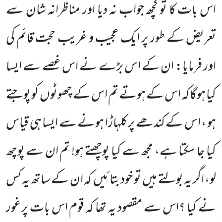
اس بات کا تو کچھ جواب نہ دیا اور مناظرانہ شان سے
تعریض کے طور پر ایک عجیب و غریب حجت قائم کی
اور فرمایا: ان کے اس بڑے نے اس غصے سے ایسا
کیا ہوگا کہ اس کے ہوتے تم اس کے چھوٹوں کو پوجتے
ہو ، اس کے کندھے پر کلہاڑا ہونے سے ایسا ہی قیاس
کیا جا سکتا ہے، مجھ سے کیا پوچھتے ہو! تم ان سے پوچھ
لو، اگر یہ بولتے ہیں تو خود بتائیں کہ ان کے ساتھ یہ کس
نے کیا ؟اس سے مقصود یہ تھا کہ قوم اس بات پرغور