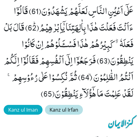
عَلٰۤى اَعْیُنِ النَّاسِ لَعَلَّهُمْ یَشْهَدُوْنَ(61) قَالُوْۤا
ءَاَنْتَ فَعَلْتَ هٰذَا بِاٰلِهَتِنَا یٰۤاِبْرٰهِیْمُﭤ(62) قَالَ بَلْ
فَعَلَهٗ ﳓ كَبِیْرُهُمْ هٰذَا فَسْــٴَـلُوْهُمْ اِنْ كَانُوْا
یَنْطِقُوْنَ(63) فَرَجَعُوْۤا اِلٰۤى اَنْفُسِهِمْ فَقَالُوْۤا اِنَّكُمْ
اَنْتُمُ الظّٰلِمُوْنَۙ (64) ثُمَّ نُكِسُوْا عَلٰى رُءُوْسِهِمْۚ-
لَقَدْ عَلِمْتَ مَا هٰۤؤُلَآءِ یَنْطِقُوْنَ(65)
Kanz ul Iman
Kanz ul Irfan
کنزالایمان