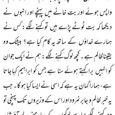
واپس ہوئے اور بت خانے میں پہنچے اور انہوں نے
دیکھا کہ بت ٹوٹے پڑے ہیں تو کہنے لگے: کس نے
ہمارے خداؤں کے ساتھ یہ کام کیا ہے؟ بیشک وہ
یقیناظالم ہے۔ کچھ لوگ کہنے لگے: ہم نے ایک جوان
کو انہیں برا کہتے ہوئے سنا ہے جس کو ابراہیم کہاجاتا
ہے، ہمارا گمان یہ ہے کہ اسی نے ایسا کیا ہو گا۔ جب
یہ خبر ظالم و جابر نمرود اور اس کے وزیروں تک پہنچی تو