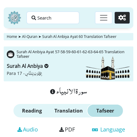
Search
Go
Home
➤
Al-Quran
➤
Surah Al Anbiya Ayat 60 Translation Tafseer
Surah Al Anbiya Ayat 57-58-59-60-61-62-63-64-65 Translation
Tafseer
Surah Al Anbiya
اِقْتَرَبَ لِلنَّاسِ
Para 17 -
سورة الانبياء
Reading
Translation
Tafseer
Audio
PDF
Language