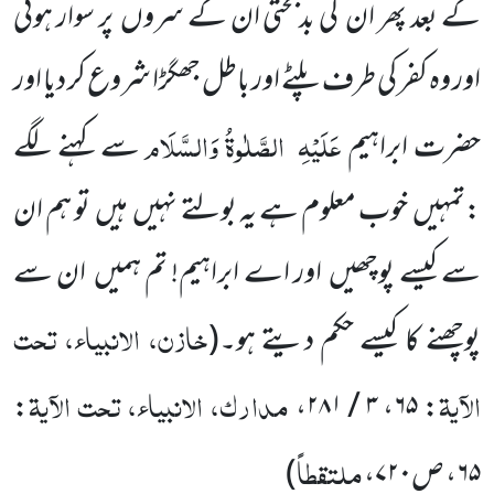
کے بعد پھر ان
کی بدبختی ان کے سروں پر سوار ہوئی
اور وہ کفر کی طرف پلٹے اور باطل جھگڑا شروع کر دیا اور
عَلَیْہِ
الصَّلٰوۃُ وَالسَّلَام
حضرت ابراہیم
سے کہنے لگے
:تمہیں خوب معلوم ہے یہ بولتے نہیں ہیں تو ہم ان
سے کیسے پوچھیں اور اے ابراہیم! تم ہمیں ان سے
خازن، الانبیاء، تحت
پوچھنے کا کیسے حکم دیتے ہو۔
(
الآیۃ
مدارک، الانبیاء، تحت الآیۃ
:
،
۳ / ۲۸۱
،
۶۵
:
ملتقطاً
۶۵
، ص
۷۲۰
،
)