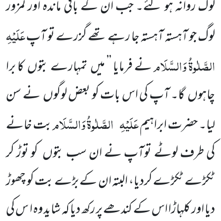
لوگ روانہ ہو گئے۔ جب ان کے باقی ماندہ اور کمزور
عَلَیْہِ
لوگ جو آہستہ آہستہ جا رہے تھے گزرے تو آپ
الصَّلٰوۃُ وَالسَّلَام
نے فرمایا ’’ میں تمہارے بتوں کا برا
چاہوں گا۔ آپ کی اس بات کو بعض لوگوں نے سن
عَلَیْہِ
الصَّلٰوۃُ وَالسَّلَام
لیا۔ حضرت ابراہیم
بت خانے
کی طرف لوٹے توآپ نے ان سب بتوں کو توڑ کر
ٹکڑے ٹکڑے کردیا، البتہ ان کے بڑے بت کو چھوڑ
دیا اور کلہاڑا اس کے کندھے پر رکھ دیا کہ شاید وہ ا س کی