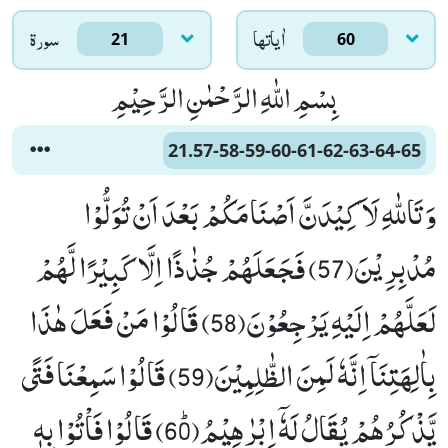
اٰياتها
سورۃ
21
60
بِسْمِ اللّٰهِ الرَّحْمٰنِ الرَّحِیْمِ
21.57-58-59-60-61-62-63-64-65
وَ تَاللّٰهِ لَاَ كِیْدَنَّ اَصْنَامَكُمْ بَعْدَ اَنْ تُوَلُّوْا
مُدْبِرِیْنَ(57) فَجَعَلَهُمْ جُذٰذًا اِلَّا كَبِیْرًا لَّهُمْ
لَعَلَّهُمْ اِلَیْهِ یَرْجِعُوْنَ(58) قَالُوْا مَنْ فَعَلَ هٰذَا
بِاٰلِهَتِنَاۤ اِنَّهٗ لَمِنَ الظّٰلِمِیْنَ(59) قَالُوْا سَمِعْنَا فَتًى
یَّذْكُرُهُمْ یُقَالُ لَهٗۤ اِبْرٰهِیْمُﭤ(60) قَالُوْا فَاْتُوْا بِهٖ