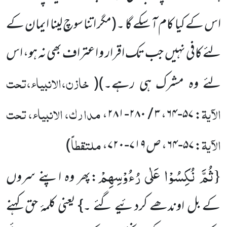
اس کے کیا کام آ سکے گا ۔
(مگر اتنا سوچ لینا ایمان کے
لئے کافی نہیں جب تک اقرار و اعتراف بھی نہ ہو، اس
خازن،الانبیاء،تحت
لئے وہ مشرک ہی رہے۔)
(
الآیۃ
مدارک، الانبیاء، تحت
،
۳ / ۲۸۰-۲۸۱
،
۵۷-۶۴
:
الآیۃ
ملتقطاً
:
۵۷-۶۴
، ص
۷۱۹-۷۲۰
،
)
ثُمَّ نُكِسُوْا عَلٰى رُءُوْسِهِمْ
{
:پھر وہ اپنے سروں
کے بل اوندھے کردئیے گئے ۔} یعنی کلمۂ حق کہنے