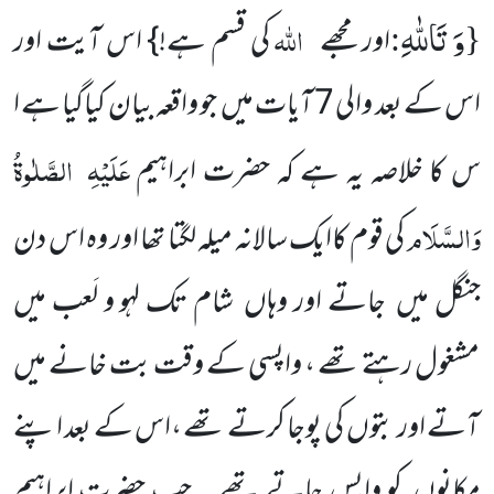
وَ تَاللّٰهِ
{
:
اللہ
اور مجھے
کی قسم ہے!} اس آیت اور
اس کے بعد والی 7 آیات میں جو واقعہ بیان کیاگیا ہے ا
عَلَیْہِ
الصَّلٰوۃُ
س کا خلاصہ یہ ہے کہ حضرت ابراہیم
وَالسَّلَام
کی قوم کاایک سالانہ میلہ لگتا تھا اور وہ اس دن
جنگل میں جاتے اور وہاں شام تک لہو و لَعب میں
مشغول رہتے تھے ، واپسی کے وقت بت خانے میں
آتے اور بتوں کی پوجا کرتے تھے ،اس کے بعد اپنے
مکانوں کو واپس جاتے تھے ۔ جب حضرت ابراہیم