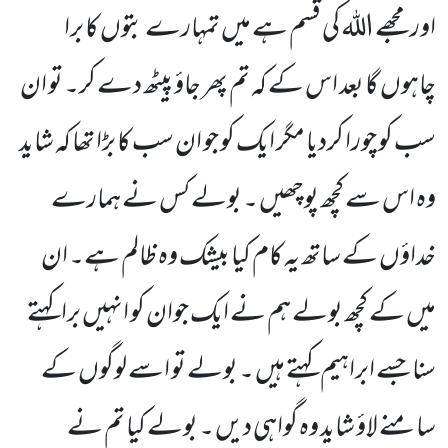
اور مجھے اللہ کی قسم ہے میں تمہارے بتوں کا برا
چاہوں گا بعد اس کے کہ تم پھر جاؤ پیٹھ دے کر۔ تو ان
سب کو چورا کردیا مگر ایک کو جو ان سب کا بڑا تھا کہ شاید
وہ اس سے کچھ پوچھیں ۔ بولے کس نے ہمارے
خداؤں کے ساتھ یہ کام کیا بیشک وہ ظالم ہے۔ ان
میں کے کچھ بولے ہم نے ایک جوان کو انہیں برا کہتے
سنا جسے ابراہیم کہتے ہیں ۔ بولے تو اسے لوگوں کے
سامنے لاؤ شاید وہ گواہی دیں ۔ بولے کیا تم نے