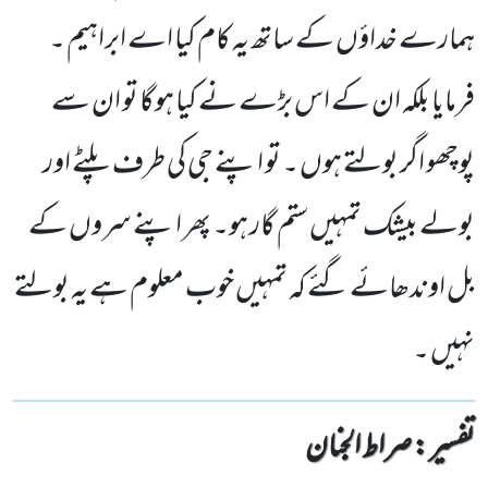
ہمارے خداؤں کے ساتھ یہ کام کیا اے ابراہیم ۔
فرمایا بلکہ ان کے اس بڑے نے کیا ہوگا تو ان سے
پوچھو اگر بولتے ہوں ۔ تو اپنے جی کی طرف پلٹے اور
بولے بیشک تمہیں ستم گار ہو۔ پھر اپنے سروں کے
بل اوندھائے گئے کہ تمہیں خوب معلوم ہے یہ بولتے
نہیں ۔
تفسیر : ‎صراط الجنان