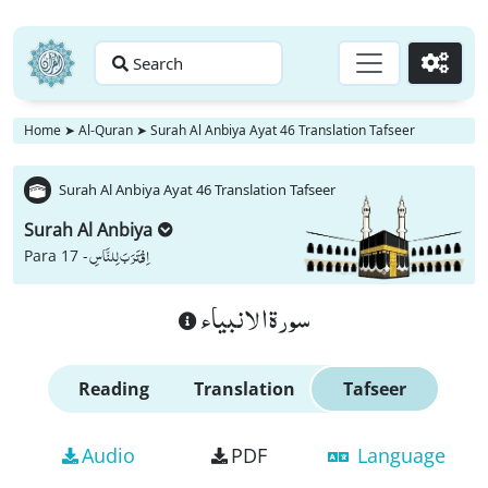
Search
Go
Home
➤
Al-Quran
➤
Surah Al Anbiya Ayat 46 Translation Tafseer
Surah Al Anbiya Ayat 46 Translation Tafseer
Surah Al Anbiya
اِقْتَرَبَ لِلنَّاسِ
Para 17 -
سورة الانبياء
Reading
Translation
Tafseer
Audio
PDF
Language