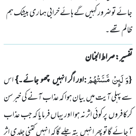
جائے تو ضرور کہیں گے ہائے خرابی ہماری بیشک ہم
ظالم تھے۔
تفسیر : ‎صراط الجنان
وَ لَىٕنْ مَّسَّتْهُمْ
:
{
اور اگر انہیں
چھو جائے۔}
اس
سے پہلی آیت میں
بیان ہوا کہ عذاب آنے کی خبر سن
کرکافروں
پر کوئی اثر نہ ہوا اور یہاں فرمایا کہ جب عذاب
آ جائے گاتو پھر انہیں
پتہ چلے گا کہ انہیں
کتنی جلدی اثر