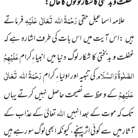
غفلت و بدبختی کا شکار لوگوں
کا حال:
رَحْمَۃُ اللہ
تَعَالٰی
عَلَیْہِ
علامہ اسماعیل حقی
فرماتے
ہیں
:اس آیت میں
اس بات کی طرف اشارہ ہے کہ
عَلَیْہِمُ
غفلت و
بدبختی
کا شکار لوگ دنیا میں
انبیاءِکرام
الصَّلٰوۃُ وَالسَّلَام
رَحْمَۃُ اللہ
تَعَالٰی
کی تنبیہ اور اولیاءِ کرام
عَلَیْہِمْ
کے وعظ سے نصیحت حاصل نہیں
کرتے یہاں
اللہ
تک کہ موت کے بعد انہیں
تعالیٰ کے عذاب کے
آثار میں
سے کوئی اثر پہنچے، کیونکہ ابھی لوگ سو رہے
ہیں