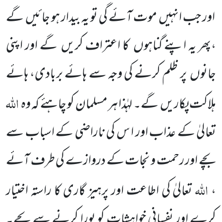
اور جب انہیں
موت آئے گی تو یہ بیدار ہو جائیں
گے
،پھر یہ اپنے گناہوں
کا اعتراف کریں
گے اور اپنی
جانوں
پر ظلم کرنے کی وجہ سے ہائے بربادی، ہائے
اللہ
ہلاکت پکاریں
گے۔ لہٰذا ہر مسلمان کو چاہئے کہ وہ
تعالیٰ کے عذاب اور ا س کی
ناراضی کے اسباب سے
بچے اور رحمت و نجات کے دروازے کی طرف آئے
اللہ
،
تعالیٰ کی اطاعت اور پرہیز گاری کا راستہ
اختیار
کرے اور نفسانی خواہشات کو پورا کرنے سے بچے۔