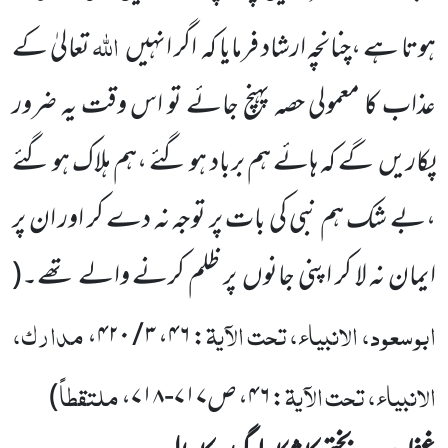
اللہ
ہوتا ہے ،چنانچہ ارشاد فرمایا
کہ
اگر انہیں
تعالیٰ کے
عذاب
کا معمولی حصہ پہنچ جائے تو اس وقت یہ ضرور
پکاریں
گے کہ ہائے ہم برباد ہو گئے ،ہم ہلاک
ہو گئے
،بے شک ہم نبی کی بات پر توجہ نہ دے کر اور ان پر
ایمان نہ لا کر اپنی جانوں
پر ظلم کرنے والے تھے۔
(
ابوسعود، الانبیاء، تحت الآیۃ
مدارک،
: ۴۶، ۳ / ۴۲۰،
الانبیاء، تحت الآیۃ
ملتقطاً
: ۴۶، ص۷۱۷-۷۱۸،
)