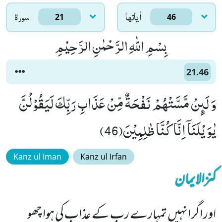
اٰياتها
سورۃ
21
46
بِسْمِ اللّٰهِ الرَّحْمٰنِ الرَّحِیْمِ
21.46
وَ لَىٕنْ مَّسَّتْهُمْ نَفْحَةٌ مِّنْ عَذَابِ رَبِّكَ لَیَقُوْلُنَّ
یٰوَیْلَنَاۤ اِنَّا كُنَّا ظٰلِمِیْنَ(46)
Kanz ul Iman
Kanz ul Irfan
کنزالایمان
اور اگر انہیں تمہارے رب کے عذاب کی ہوا چھو