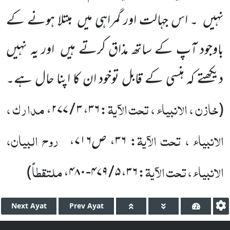
نہیں ۔ اس جہالت اور گمراہی میں مبتلا ہونے کے
باوجود آپ کے ساتھ مذاق کرتے ہیں اور یہ نہیں
دیکھتے کہ ہنسی کے قابل توخود ان کا اپنا حال ہے۔
خازن ، الانبیاء ، تحت الآیۃ
مدارک ،
،
۳ / ۲۷۷
،
۳۶
:
(
الانبیاء ، تحت الآیۃ
روح البیان،
:
۳۶
، ص
۷۱۶
،
الانبیاء ، تحت الآیۃ
ملتقطاً
)
،
۵ / ۴۷۹-۴۸۰
،
۳۶
:
Next
Ayat
Prev
Ayat