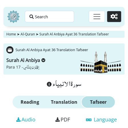
Search
Go
Home
➤
Al-Quran
➤
Surah Al Anbiya Ayat 36 Translation Tafseer
Surah Al Anbiya Ayat 36 Translation Tafseer
Surah Al Anbiya
اِقْتَرَبَ لِلنَّاسِ
Para 17 -
سورة الانبياء
Reading
Translation
Tafseer
Audio
PDF
Language