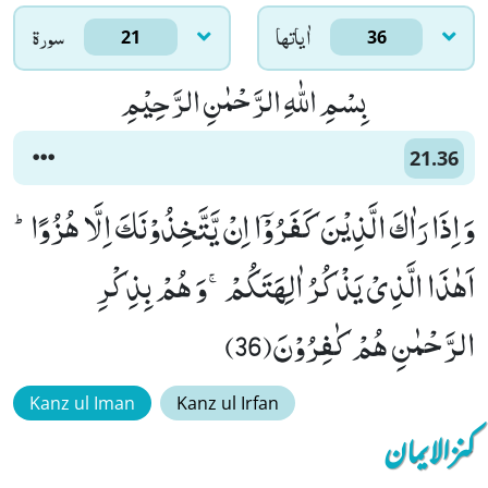
اٰياتها
سورۃ
21
36
بِسْمِ اللّٰهِ الرَّحْمٰنِ الرَّحِیْمِ
21.36
وَ اِذَا رَاٰكَ الَّذِیْنَ كَفَرُوْۤا اِنْ یَّتَّخِذُوْنَكَ اِلَّا هُزُوًاؕ-
اَهٰذَا الَّذِیْ یَذْكُرُ اٰلِهَتَكُمْۚ-وَ هُمْ بِذِكْرِ
الرَّحْمٰنِ هُمْ كٰفِرُوْنَ(36)
Kanz ul Iman
Kanz ul Irfan
کنزالایمان