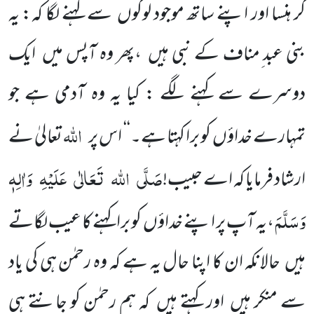
کر ہنسا اور اپنے ساتھ موجود لوگوں سے کہنے لگا کہ: یہ
بنی عبد ِمناف کے نبی ہیں ،پھر وہ آپس میں ایک
دوسرے سے کہنے لگے : کیا یہ وہ آدمی ہے جو
اللہ
تمہارے خداؤں کو برا کہتا ہے۔‘‘ اس پر
تعالیٰ نے
صَلَّی
اللہ
تَعَالٰی
عَلَیْہِ
وَاٰلِہٖ
ارشاد فرمایا کہ اے حبیب!
وَسَلَّمَ
،یہ آپ پر اپنے خداؤں کو برا کہنے کا عیب لگاتے
ہیں حالانکہ ان کا اپنا حال یہ ہے کہ وہ رحمٰن ہی کی یاد
سے منکر ہیں اور کہتے ہیں کہ ہم رحمٰن کو جانتے ہی