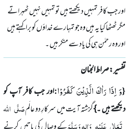
اور جب کافر تمہیں دیکھتے ہیں تو تمہیں نہیں ٹھہراتے
مگر ٹھٹھا کیا یہ ہیں وہ جو تمہارے خداؤں کو برا کہتے ہیں
اور وہ رحمٰن ہی کی یاد سے منکر ہیں ۔
تفسیر : ‎صراط الجنان
وَ اِذَا رَاٰكَ الَّذِیْنَ كَفَرُوْا
:
{
اور جب کافر آپ کو
صَلَّی
اللہ
دیکھتے ہیں ۔}
گزشتہ آیت میں سرکارِ دو عالَم
تَعَالٰی
عَلَیْہِ
وَاٰلِہٖ وَسَلَّمَ
کے وصال کی باتیں کرنے