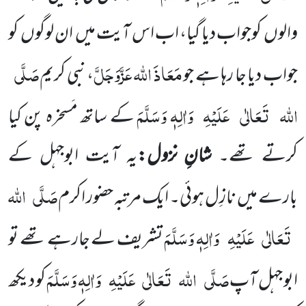
والوں کوجواب دیا گیا، اب اس آیت میں ان لوگوں کو
مَعَاذَ اللہ
عَزَّوَجَلَّ
صَلَّی
جواب دیا جا رہا ہے جو
، نبی کریم
اللہ
تَعَالٰی
عَلَیْہِ
وَاٰلِہٖ وَسَلَّمَ
کے ساتھ مَسخرہ پن کیا
کرتے تھے۔
شانِ نزول:
یہ آیت ابوجہل کے
صَلَّی
اللہ
بارے میں نازِل ہوئی۔ ایک مرتبہ حضور اکرم
تَعَالٰی
عَلَیْہِ
وَاٰلِہٖ وَسَلَّمَ
تشریف لے جارہے تھے تو
صَلَّی
اللہ
تَعَالٰی
عَلَیْہِ
وَاٰلِہٖ وَسَلَّمَ
ابو جہل آپ
کو دیکھ