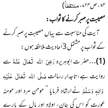
ملتقطاً
۸۴، ص۷۲۴،
)
مصیبت پر صبر کرنے کا ثواب:
آیت کی مناسبت سے یہاں
مصیبت پر صبر کرنے
کے ثواب پر مشتمل
3
اَحادیث ملاحظہ ہوں :
رَضِیَ
اللہ
تَعَالٰی
عَنْہُ
(
1
)…
حضر ت ابوہریرہ
سے
صَلَّی
اللہ
تَعَالٰی
عَلَیْہِ
روایت ہے،تاجدارِ رسالت
وَاٰلِہٖ وَسَلَّمَ
نے ارشاد فرمایا ’’ مومن مرد اور مومنہ
عورت کو اس کی جان، اولاد اور مال کے بارے