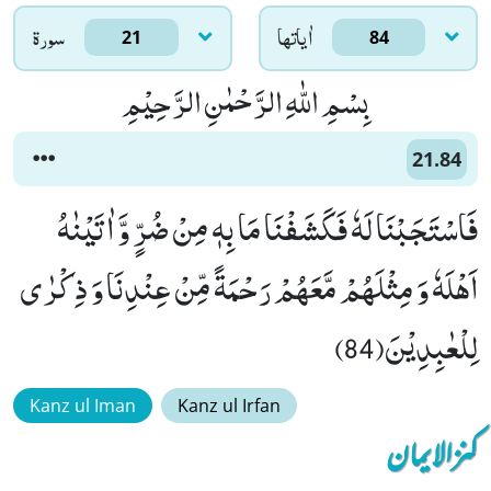
اٰياتها
سورۃ
21
84
بِسْمِ اللّٰهِ الرَّحْمٰنِ الرَّحِیْمِ
21.84
فَاسْتَجَبْنَا لَهٗ فَكَشَفْنَا مَا بِهٖ مِنْ ضُرٍّ وَّ اٰتَیْنٰهُ
اَهْلَهٗ وَ مِثْلَهُمْ مَّعَهُمْ رَحْمَةً مِّنْ عِنْدِنَا وَ ذِكْرٰى
لِلْعٰبِدِیْنَ(84)
Kanz ul Iman
Kanz ul Irfan
کنزالایمان