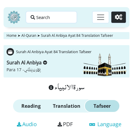
Search
Go
Home
➤
Al-Quran
➤
Surah Al Anbiya Ayat 84 Translation Tafseer
Surah Al Anbiya Ayat 84 Translation Tafseer
Surah Al Anbiya
اِقْتَرَبَ لِلنَّاسِ
Para 17 -
سورة الانبياء
Reading
Translation
Tafseer
Audio
PDF
Language