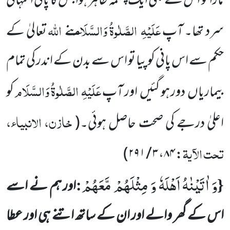
مارا تو اس
سے بھی ایک چشمہ ظاہر ہوا جس کا پانی انتہائی
عَلَیْہِ
الصَّلٰوۃُ وَالسَّلَام
اللہ
سرد تھا۔ آپ
نے
تعالیٰ کے
حکم سے اس پانی کو پیا تو اس سے بدن کے اندر کی تمام
عَلَیْہِ
الصَّلٰوۃُ وَالسَّلَام
بیماریاں
دور ہو گئیں
اور آپ
کو
خازن، الانبیاء،
اعلیٰ درجے کی صحت حاصل ہوئی۔
(
تحت الآیۃ
)
: ۸۴، ۳ / ۲۹۱
وَ اٰتَیْنٰهُ اَهْلَهٗ وَ مِثْلَهُمْ مَّعَهُمْ
:
{
اور ہم نے اسے
اس کے گھر والے اور ان کے ساتھ اتنے ہی اور عطا