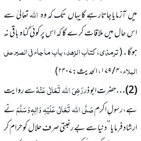
اللہ
میں
آزمایاجاتارہے گایہاں
تک کہ وہ
تعالیٰ سے
اس حال میں
ملاقات کرے گا کہ اس پر کوئی گناہ باقی نہ
ترمذی، کتاب الزہد، باب ما جاء فی الصبر علی
ہوگا۔
(
البلاء
، ۴ / ۱۷۹، الحدیث: ۲۴۰۷
)
رَضِیَ
اللہ
تَعَالٰی
عَنْہُ
(
2
)…
حضرت ابو ذر
سے روایت
صَلَّی
اللہ
تَعَالٰی
عَلَیْہِ
وَاٰلِہٖ وَسَلَّمَ
ہے،رسولِ اکرم
نے
ارشاد فرمایا’’دنیا سے بے رغبتی صرف حلال کو حرام کر