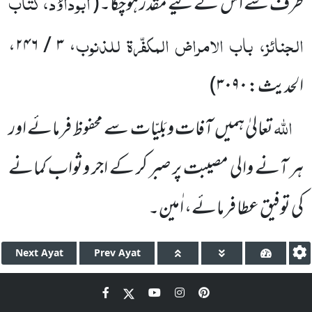
ابوداؤد، کتاب
طرف سے
اس کے لیے مقدر ہوچکا۔
(
الجنائز، باب الامراض المکفّرۃ للذنوب
، ۳ / ۲۴۶،
الحدیث: ۳۰۹۰
)
اللہ
تعالیٰ ہمیں
آفات وبَلِیّات سے محفوظ فرمائے اور
ہر آنے والی مصیبت پر صبر کر کے اجر وثواب کمانے
کی توفیق
عطا فرمائے، اٰمین۔
Next
Ayat
Prev
Ayat