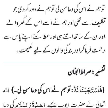
تو ہم نے اس کی دعا سن لی تو ہم نے دور کردی جو
تکلیف اسے تھی اور ہم نے اسے اس کے گھر والے
اور ان کے ساتھ اتنے ہی اور عطا کئے اپنے پاس سے
رحمت فرما کر اور بندگی والوں کے لیے نصیحت ۔
تفسیر : ‎صراط الجنان
فَاسْتَجَبْنَا لَهٗ
{
:
اللہ
تو ہم نے اس کی دعا سن لی۔}
عَلَیْہِ
الصَّلٰوۃُ وَالسَّلَام
تعالیٰ نے حضرت ایوب
کی دعا