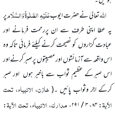
ہوئیں ۔
اللہ
عَلَیْہِ
الصَّلٰوۃُ وَالسَّلَام
تعالیٰ نے حضرت ایوب
پر
یہ عطا اپنی طرف سے ان پررحمت فرمانے اور
عبادت گزاروں
کو نصیحت کرنے کیلئے فرمائی تاکہ وہ
اس واقعہ سے آزمائشوں
اور مصیبتوں
پر صبر کرنے اور
اس صبرکے عظیم ثواب سے باخبر ہوں
اور صبر
خازن، الانبیاء، تحت
کرکے اجر وثواب پائیں ۔
(
الآیۃ
مدارک، الانبیاء، تحت الآیۃ
:
: ۸۴، ۳ / ۲۹۱،