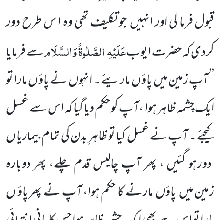
قبول فرما لی اور انہیں
جو تکلیف تھی وہ ا س طرح دور
عَلَیْہِ
الصَّلٰوۃُ وَالسَّلَام
کردی کہ حضرت ایوب
سے فرمایا
’’ آپ زمین میں
پاؤں
ماریئے۔ انہوں
نے پاؤں
مارا تو
ایک چشمہ ظاہر ہوا ،آپ کو حکم دیا گیا کہ اس سے غسل
کیجئے ۔ آپ نے غسل کیا تو ظاہرِ بدن کی تمام
بیماریاں
دور ہو گئیں ، پھر آپ چالیس قدم چلے، پھر دوبارہ
زمین میں
پاؤں
مارنے کا حکم ہوا، آپ نے پھر پاؤ ں