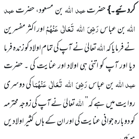
عبد اللہ
عبد
کردئیے۔}
حضرت
بن مسعود، حضرت
اللہ
رَضِیَ
اللہ
تَعَالٰی
عَنْہُمْ
بن عباس
اور اکثر مفسرین
اللہ
نے فرمایا کہ
تعالیٰ نے آپ
کی تمام اولاد کو زندہ فرما
دیا اور آپ کو اتنی ہی اولاد اور عنایت کی ۔ حضرت
عبد اللہ
رَضِیَ
اللہ
تَعَالٰی
عَنْہُمَا
بن عباس
کی دوسری
اللہ
روایت میں
ہے کہ’’
تعالیٰ نے آپ کی زوجہ محترمہ
کو دوبارہ جوانی عنایت کی اور ان کے ہاں
کثیر اولادیں