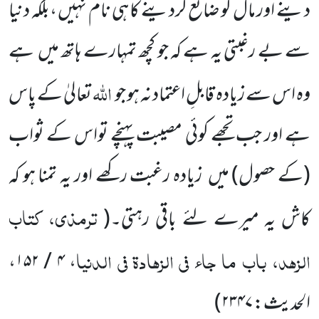
دینے اور مال کو ضائع کردینے کا ہی نام نہیں ،بلکہ دنیا
سے بے رغبتی یہ ہے کہ جو کچھ تمہارے ہاتھ میں
ہے
اللہ
وہ اس سے زیادہ قابلِ اعتماد نہ ہو جو
تعالیٰ کے پاس
ہے اور جب تجھے کوئی مصیبت پہنچے تواس کے ثواب
(کے حصول)
میں
زیادہ رغبت رکھے اور یہ تمنا ہو کہ
ترمذی، کتاب
کاش یہ میرے لئے باقی رہتی۔
(
الزہد، باب ما جاء فی الزہادۃ فی الدنیا
، ۴ / ۱۵۲،
الحدیث: ۲۳۴۷
)