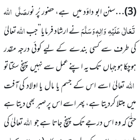
صَلَّی
اللہ
(
3
)…
سنن ابو داؤد میں
ہے، حضور پُر نور
تَعَالٰی
عَلَیْہِ
وَاٰلِہٖ وَسَلَّمَ
اللہ
نے ارشاد فرمایا’’جب
تعالیٰ
کی طرف سے
کسی بندے کے لیے کوئی درجہ مقدر
ہوچکا ہو جہاں
تک یہ اپنے عمل سے نہیں
پہنچ سکتاتو
اللہ
تعالیٰ اسے اس کے جسم یا مال یا اولاد
کی آفت
میں
مبتلا کردیتا ہے، پھر اسے اس پر صبر بھی دیتا ہے
اللہ
حتّٰی کہ وہ اس درجے تک پہنچ جاتا ہے جو
تعالیٰ کی