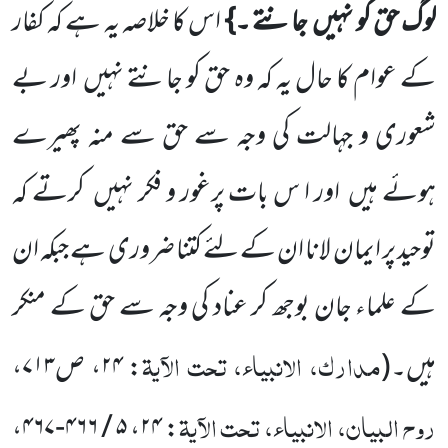
لوگ حق کو نہیں
جانتے ۔}
اس کا خلاصہ یہ ہے کہ کفار
کے عوام کا
حال یہ کہ وہ حق کو جانتے نہیں
اور بے
شعوری و جہالت کی وجہ سے حق سے منہ پھیرے
ہوئے ہیں
اور ا س بات پرغور و فکر نہیں
کرتے کہ
توحید پر ایمان لانا ان کے لئے کتنا ضروری ہے جبکہ ان
کے علماء جان بوجھ کر عناد کی وجہ سے حق کے منکر
مدارک، الانبیاء، تحت الآیۃ
ہیں۔
(
: ۲۴، ص۷۱۳،
روح البیان، الانبیاء، تحت الآیۃ
: ۲۴، ۵ / ۴۶۶-۴۶۷،