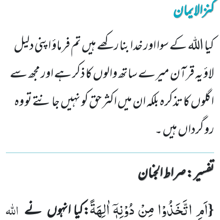
کنزالایمان
کیا اللہ کے سوا اور خدا بنا رکھے ہیں تم فرماؤ اپنی دلیل
لاؤ یہ قرآن میرے ساتھ والوں کا ذکر ہے اور مجھ سے
اگلوں کا تذکرہ بلکہ ان میں اکثر حق کو نہیں جانتے تو وہ
رو گرداں ہیں ۔
تفسیر : ‎صراط الجنان
اَمِ اتَّخَذُوْا مِنْ دُوْنِهٖۤ اٰلِهَةً
{
اللہ
:کیا انہوں
نے