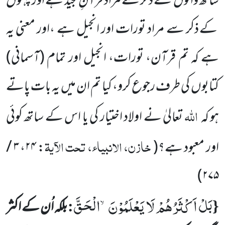
ساتھ والوں
کے ذکر سے مراد قرآنِ مجید ہے اور پہلوں
کے ذکر سے مراد تورات اور انجیل ہے ،اور معنی یہ
ہے کہ تم قرآن، تورات، انجیل
اور تمام
(آسمانی)
کتابوں
کی طرف رجوع کرو، کیا تم ان میں
یہ بات پاتے
اللہ
ہو
کہ
تعالیٰ نے اولاد اختیار کی یا اس کے ساتھ کوئی
خازن، الانبیاء، تحت الآیۃ
اور معبود ہے؟
(
: ۲۴، ۳ /
)
۲۷۵
بَلْ اَكْثَرُهُمْ لَا یَعْلَمُوْنَۙ-الْحَقَّ
:
{
بلکہ اُن کے اکثر