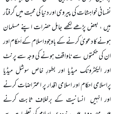
نفسانی خواہشات کی پیروی اور دنیا کی محبت میں
گرفتار
ہیں ، بعض پڑھے لکھے جاہل حضرات اپنے مسلمان
ہونے کا دعویٰ کرنے کے باوجود اسلام کے اَحکام اور
ان کی حکمتوں
سے ناواقف ہونے کی وجہ سے پرنٹ
اور الیکٹرونک میڈیا اور بطورِ خاص سوشل میڈیا
پراسلامی احکام اور اسلامی اقدار پر اعتراضات کرنے
اور انہیں
انسانیت کے برخلاف ثابت کرنے