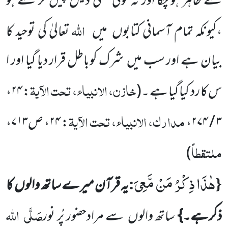
سے ظاہر ہو چکا اور نہ کوئی نقلی دلیل پیش کر سکتے ہو
اللہ
،کیونکہ تمام آسمانی کتابوں
میں
تعالیٰ کی توحید کا
بیان ہے اور سب میں
شرک کوباطل قرار دیا گیا اور ا
خازن، الانبیاء، تحت الآیۃ
س کا رد کیا گیا ہے ۔
(
: ۲۴،
مدارک، الانبیاء، تحت الآیۃ
۳ / ۲۷۴،
: ۲۴، ص۷۱۳،
ملتقطاً
)
هٰذَا ذِكْرُ مَنْ مَّعِیَ
:
{
یہ قرآن میرے ساتھ والوں
کا
صَلَّی
اللہ
ذکرہے۔}
ساتھ والوں
سے مرادحضور پُر نور