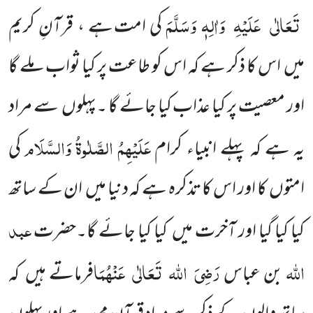
تَعَالٰی
عَلَیْہِ
وَاٰلِہٖ وَسَلَّمَ
کی
امت ہے ، قرآنِ کریم
میں
اس کا ذکر ہے کہ اس کو طاعت پر کیا ثواب ملے گا
اور معصیت پر کیا عذاب کیا
جائے
گا ۔پہلوں
سے مراد
عَلَیْہِمُ الصَّلٰوۃُ وَالسَّلَام
یہ ہے کہ پہلے انبیاء کرام
کی
امتوں
کا اور اس کا تذکرہ ہے کہ دنیا میں
ان کے ساتھ
عبد
کیا کیا گیا اور آخرت میں
کیا کیا جائے گا۔حضرت
اللہ
رَضِیَ
اللہ
تَعَالٰی
عَنْہُمَا
بن عباس
فرماتے ہیں
کہ