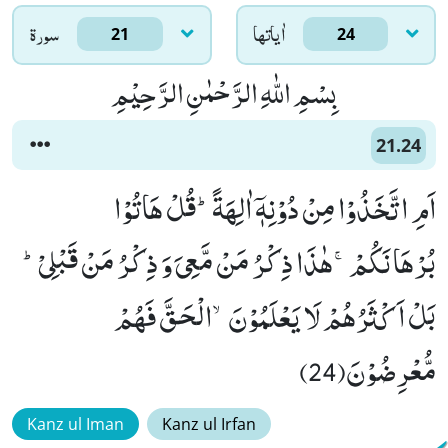
اٰياتها
سورۃ
21
24
بِسْمِ اللّٰهِ الرَّحْمٰنِ الرَّحِیْمِ
21.24
اَمِ اتَّخَذُوْا مِنْ دُوْنِهٖۤ اٰلِهَةًؕ-قُلْ هَاتُوْا
بُرْهَانَكُمْۚ-هٰذَا ذِكْرُ مَنْ مَّعِیَ وَ ذِكْرُ مَنْ قَبْلِیْؕ-
بَلْ اَكْثَرُهُمْ لَا یَعْلَمُوْنَۙ-الْحَقَّ فَهُمْ
مُّعْرِضُوْنَ(24)
Kanz ul Iman
Kanz ul Irfan