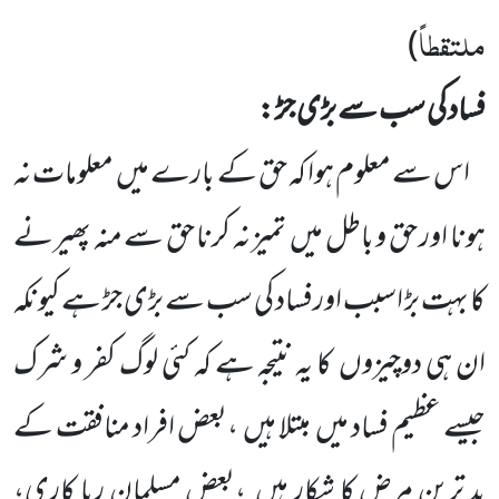
ملتقطاً
)
فساد کی سب سے بڑی جڑ :
اس سے معلوم ہوا کہ حق کے بارے میں
معلومات نہ
ہونا اور حق و باطل میں
تمیز نہ کرنا حق سے منہ پھیرنے
کا بہت بڑ اسبب اورفساد کی سب سے بڑی جڑ ہے کیونکہ
ان ہی دوچیزوں
کا یہ نتیجہ ہے کہ کئی لوگ کفر و شرک
جیسے عظیم فساد میں
مبتلا ہیں
،بعض افراد منافقت کے
بد ترین مرض کا شکار ہیں
،بعض مسلمان ریا کاری،