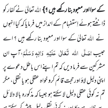
اللہ
کے سوا اور معبود بنا رکھے ہیں ؟}
تعالیٰ نے کفار کو
ڈانٹتے ہوئے اِستفہام کے انداز میں
فرمایا کہ کیا انہوں
اللہ
نے
تعالیٰ کے سوا اور معبود بنا رکھے ہیں ؟ اے
صَلَّی
اللہ
تَعَالٰی
عَلَیْہِ
وَاٰلِہٖ وَسَلَّمَ
حبیب !
،آپ ان
مشرکین سے فرما دیں
کہ تم اپنے اس باطل دعوے پر
اپنی دلیل لاؤ اورحجت قائم کرو خواہ عقلی ہو یا نقلی، مگر
تم
نہ کوئی عقلی دلیل لا سکتے ہو جیسا کہ مذکورہ بالا دلائل