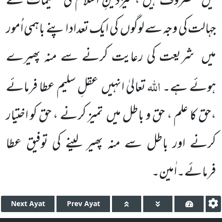
میں
مصروف ہیں ، نیزدینِ اسلام کی تعلیمات سے
جہالت کی وجہ سے لوگوں
کی ایک تعداد اپنے باہمی اُمور
میں
شریعت کی رعایت کرنے سے منہ پھیرے
اللہ
ہوئے ہے۔
تعالیٰ انہیں
عقلِ سلیم عطا فرمائے
،حق کا علم ، حق و باطل میں
تمیز کرنے ، حق کو اختیار
کرنے اور باطل سے منہ پھیر لینے کی توفیق عطا
فرمائے۔اٰمین۔
Next
Ayat
Prev
Ayat