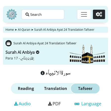
Search
Go
Home
➤
Al-Quran
➤
Surah Al Anbiya Ayat 24 Translation Tafseer
Surah Al Anbiya Ayat 24 Translation Tafseer
Surah Al Anbiya
اِقْتَرَبَ لِلنَّاسِ
Para 17 -
سورة الانبياء
Reading
Translation
Tafseer
Audio
PDF
Language