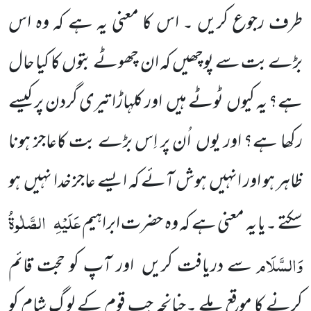
طرف رجوع کریں ۔ اس کا معنی یہ ہے کہ وہ اس
بڑے بت سے پوچھیں کہ ان چھوٹے بتوں کا کیا حال
ہے؟ یہ کیوں ٹوٹے ہیں اور کلہاڑا تیری گردن پر کیسے
رکھا ہے؟ اور یوں اُن پر اِس بڑے بت کاعاجز ہونا
ظاہر ہو اور انہیں ہوش آئے کہ ایسے عاجز خدا نہیں ہو
عَلَیْہِ
الصَّلٰوۃُ
سکتے ۔یا یہ معنی ہے کہ وہ حضرت ابراہیم
وَالسَّلَام
سے دریافت کریں اور آپ کو حجت قائم
کرنے کا موقع ملے ۔چنانچہ جب قوم کے لو گ شام کو