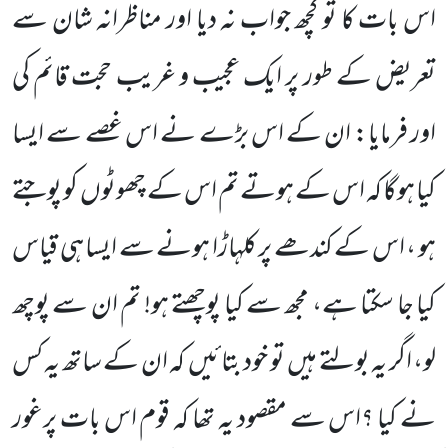
اس بات کا تو کچھ جواب نہ دیا اور مناظرانہ شان سے
تعریض کے طور پر ایک عجیب و غریب حجت قائم کی
اور فرمایا: ان کے اس بڑے نے اس غصے سے ایسا
کیا ہوگا کہ اس کے ہوتے تم اس کے چھوٹوں کو پوجتے
ہو ، اس کے کندھے پر کلہاڑا ہونے سے ایسا ہی قیاس
کیا جا سکتا ہے، مجھ سے کیا پوچھتے ہو! تم ان سے پوچھ
لو، اگر یہ بولتے ہیں تو خود بتائیں کہ ان کے ساتھ یہ کس
نے کیا ؟اس سے مقصود یہ تھا کہ قوم اس بات پرغور