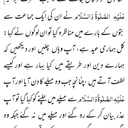
عَلَیْہِ
الصَّلٰوۃُ وَالسَّلَام
نے ان کی ایک جماعت سے
بتوں کے بارے میں مناظرہ کیا تو ان لوگوں نے کہا:
کل ہماری عید ہے، آپ وہاں چلیں اور دیکھیں کہ
ہمارے دین اور طریقے میں کیا بہار ہے اور کیسے
لطف آتے ہیں ،چنانچہ جب وہ میلے کا دن آیا اور آپ
عَلَیْہِ
الصَّلٰوۃُ وَالسَّلَام
سے میلے میں چلنے کو کہا گیا تو آپ
عذر بیان کر کے رہ گئے اور میلے میں نہ گئے جبکہ وہ