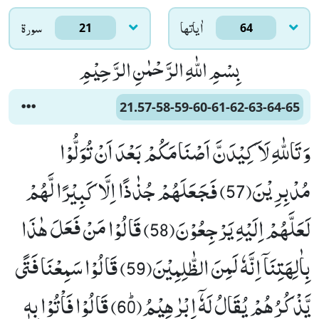
اٰياتها
سورۃ
21
64
بِسْمِ اللّٰهِ الرَّحْمٰنِ الرَّحِیْمِ
21.57-58-59-60-61-62-63-64-65
وَ تَاللّٰهِ لَاَ كِیْدَنَّ اَصْنَامَكُمْ بَعْدَ اَنْ تُوَلُّوْا
مُدْبِرِیْنَ(57) فَجَعَلَهُمْ جُذٰذًا اِلَّا كَبِیْرًا لَّهُمْ
لَعَلَّهُمْ اِلَیْهِ یَرْجِعُوْنَ(58) قَالُوْا مَنْ فَعَلَ هٰذَا
بِاٰلِهَتِنَاۤ اِنَّهٗ لَمِنَ الظّٰلِمِیْنَ(59) قَالُوْا سَمِعْنَا فَتًى
یَّذْكُرُهُمْ یُقَالُ لَهٗۤ اِبْرٰهِیْمُﭤ(60) قَالُوْا فَاْتُوْا بِهٖ