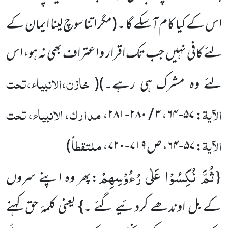
اس کے کیا کام آ سکے گا ۔
(مگر اتنا سوچ لینا ایمان کے
لئے کافی نہیں جب تک اقرار و اعتراف بھی نہ ہو، اس
خازن،الانبیاء،تحت
لئے وہ مشرک ہی رہے۔)
(
الآیۃ
مدارک، الانبیاء، تحت
،
۳ / ۲۸۰-۲۸۱
،
۵۷-۶۴
:
الآیۃ
ملتقطاً
:
۵۷-۶۴
، ص
۷۱۹-۷۲۰
،
)
ثُمَّ نُكِسُوْا عَلٰى رُءُوْسِهِمْ
{
:پھر وہ اپنے سروں
کے بل اوندھے کردئیے گئے ۔} یعنی کلمۂ حق کہنے