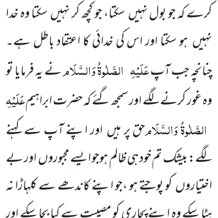
کرے کہ جو بول نہیں سکتا، جو کچھ کر نہیں سکتا وہ خدا
نہیں ہو سکتا اور اس کی خدائی کا اعتقاد باطل ہے۔
عَلَیْہِ
الصَّلٰوۃُ وَالسَّلَام
چنانچہ جب آپ
نے یہ فرمایا تو
عَلَیْہِ
وہ غور کرنے لگے اور سمجھ گئے کہ حضرت ابراہیم
الصَّلٰوۃُ وَالسَّلَام
حق پر ہیں اور اپنے آپ سے کہنے
لگے: بیشک تم خود ہی ظالم ہوجو ایسے مجبوروں اور بے
اختیاروں کو پوجتے ہو ،جو اپنے کاندھے سے کلہاڑا نہ
ہٹا سکے وہ اپنے پجاری کو مصیبت سے کیا بچا سکے اور