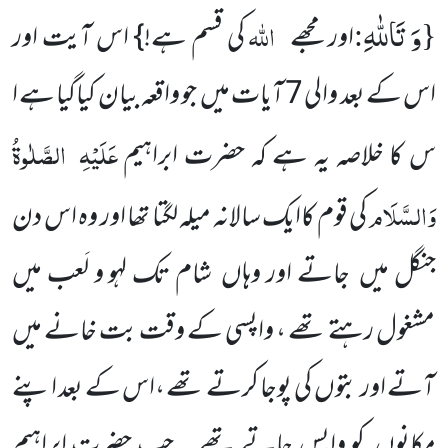
وَ تَاللّٰهِ
{
:
اللہ
اور مجھے
کی قسم ہے!} اس آیت اور
اس کے بعد والی 7 آیات میں جو واقعہ بیان کیاگیا ہے ا
عَلَیْہِ
الصَّلٰوۃُ
س کا خلاصہ یہ ہے کہ حضرت ابراہیم
وَالسَّلَام
کی قوم کاایک سالانہ میلہ لگتا تھا اور وہ اس دن
جنگل میں جاتے اور وہاں شام تک لہو و لَعب میں
مشغول رہتے تھے ، واپسی کے وقت بت خانے میں
آتے اور بتوں کی پوجا کرتے تھے ،اس کے بعد اپنے
مکانوں کو واپس جاتے تھے ۔ جب حضرت ابراہیم