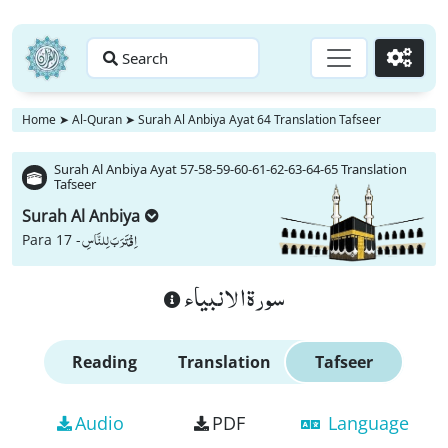
Search
Go
Home
➤
Al-Quran
➤
Surah Al Anbiya Ayat 64 Translation Tafseer
Surah Al Anbiya Ayat 57-58-59-60-61-62-63-64-65 Translation
Tafseer
Surah Al Anbiya
اِقْتَرَبَ لِلنَّاسِ
Para 17 -
سورة الانبياء
Reading
Translation
Tafseer
Audio
PDF
Language