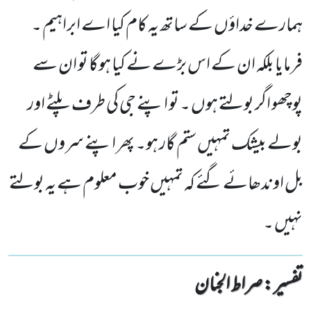
ہمارے خداؤں کے ساتھ یہ کام کیا اے ابراہیم ۔
فرمایا بلکہ ان کے اس بڑے نے کیا ہوگا تو ان سے
پوچھو اگر بولتے ہوں ۔ تو اپنے جی کی طرف پلٹے اور
بولے بیشک تمہیں ستم گار ہو۔ پھر اپنے سروں کے
بل اوندھائے گئے کہ تمہیں خوب معلوم ہے یہ بولتے
نہیں ۔
تفسیر : ‎صراط الجنان