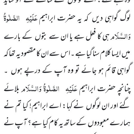
وہ کہنے لگے: اسے لوگوں کے سامنے لے آؤ شاید
عَلَیْہِ
الصَّلٰوۃُ
لوگ گواہی دیں کہ یہ حضرت ابراہیم
وَالسَّلَام
ہی کا فعل ہے یا ان سے بتوں کے بارے
میں ایسا کلام سنا گیا ہے ۔اس سے ان کا مقصود یہ تھا کہ
گواہی قائم ہو جائے تو وہ آپ کے درپے ہوں ۔
عَلَیْہِ
الصَّلٰوۃُ وَالسَّلَام
چنانچہ حضرت ابراہیم
بلائے
گئے اور ان لوگوں نے کہا: اے ابراہیم! کیا تم نے
ہمارے معبودوں کے ساتھ یہ کام کیا ہے؟ آپ نے