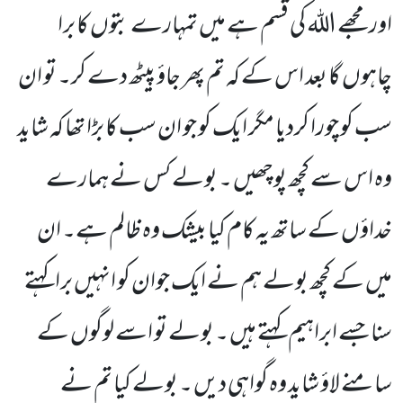
اور مجھے اللہ کی قسم ہے میں تمہارے بتوں کا برا
چاہوں گا بعد اس کے کہ تم پھر جاؤ پیٹھ دے کر۔ تو ان
سب کو چورا کردیا مگر ایک کو جو ان سب کا بڑا تھا کہ شاید
وہ اس سے کچھ پوچھیں ۔ بولے کس نے ہمارے
خداؤں کے ساتھ یہ کام کیا بیشک وہ ظالم ہے۔ ان
میں کے کچھ بولے ہم نے ایک جوان کو انہیں برا کہتے
سنا جسے ابراہیم کہتے ہیں ۔ بولے تو اسے لوگوں کے
سامنے لاؤ شاید وہ گواہی دیں ۔ بولے کیا تم نے