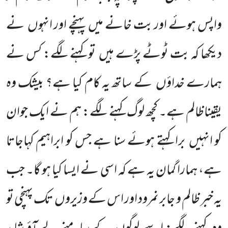
واپس ہوئے اور بت خانے میں پہنچے اور انہوں نے
دیکھا کہ بت ٹوٹے پڑے ہیں تو کہنے لگے: کس نے
ہمارے خداؤں کے ساتھ یہ کام کیا ہے؟ بیشک وہ
یقیناظالم ہے۔ کچھ لوگ کہنے لگے: ہم نے ایک جوان
کو انہیں برا کہتے ہوئے سنا ہے جس کو ابراہیم کہاجاتا
ہے، ہمارا گمان یہ ہے کہ اسی نے ایسا کیا ہو گا۔ جب
یہ خبر ظالم و جابر نمرود اور اس کے وزیروں تک پہنچی تو