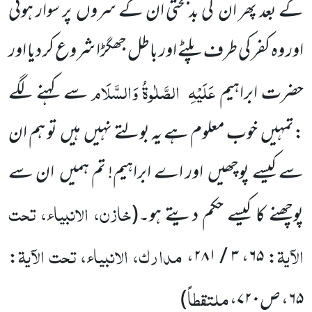
کے بعد پھر ان
کی بدبختی ان کے سروں پر سوار ہوئی
اور وہ کفر کی طرف پلٹے اور باطل جھگڑا شروع کر دیا اور
عَلَیْہِ
الصَّلٰوۃُ وَالسَّلَام
حضرت ابراہیم
سے کہنے لگے
:تمہیں خوب معلوم ہے یہ بولتے نہیں ہیں تو ہم ان
سے کیسے پوچھیں اور اے ابراہیم! تم ہمیں ان سے
خازن، الانبیاء، تحت
پوچھنے کا کیسے حکم دیتے ہو۔
(
الآیۃ
مدارک، الانبیاء، تحت الآیۃ
:
،
۳ / ۲۸۱
،
۶۵
:
ملتقطاً
۶۵
، ص
۷۲۰
،
)