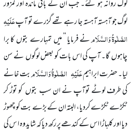
لوگ روانہ ہو گئے۔ جب ان کے باقی ماندہ اور کمزور
عَلَیْہِ
لوگ جو آہستہ آہستہ جا رہے تھے گزرے تو آپ
الصَّلٰوۃُ وَالسَّلَام
نے فرمایا ’’ میں تمہارے بتوں کا برا
چاہوں گا۔ آپ کی اس بات کو بعض لوگوں نے سن
عَلَیْہِ
الصَّلٰوۃُ وَالسَّلَام
لیا۔ حضرت ابراہیم
بت خانے
کی طرف لوٹے توآپ نے ان سب بتوں کو توڑ کر
ٹکڑے ٹکڑے کردیا، البتہ ان کے بڑے بت کو چھوڑ
دیا اور کلہاڑا اس کے کندھے پر رکھ دیا کہ شاید وہ ا س کی