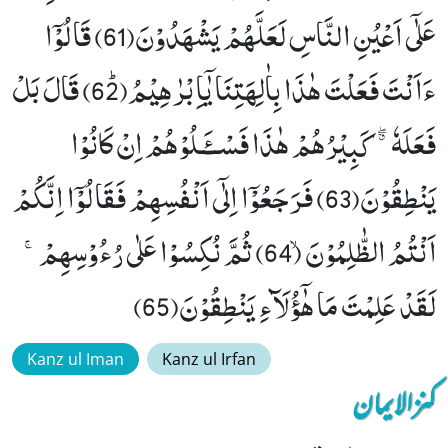
عَلٰۤى اَعْیُنِ النَّاسِ لَعَلَّهُمْ یَشْهَدُوْنَ(61) قَالُوْۤا
ءَاَنْتَ فَعَلْتَ هٰذَا بِاٰلِهَتِنَا یٰۤاِبْرٰهِیْمُﭤ(62) قَالَ بَلْ
فَعَلَهٗ ﳓ كَبِیْرُهُمْ هٰذَا فَسْــٴَـلُوْهُمْ اِنْ كَانُوْا
یَنْطِقُوْنَ(63) فَرَجَعُوْۤا اِلٰۤى اَنْفُسِهِمْ فَقَالُوْۤا اِنَّكُمْ
اَنْتُمُ الظّٰلِمُوْنَۙ (64) ثُمَّ نُكِسُوْا عَلٰى رُءُوْسِهِمْۚ-
لَقَدْ عَلِمْتَ مَا هٰۤؤُلَآءِ یَنْطِقُوْنَ(65)
Kanz ul Iman
Kanz ul Irfan
کنزالایمان